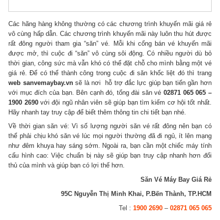
Các hãng hàng không thường có các chương trình khuyến mãi giá rẻ
vô cùng hấp dẫn. Các chương trình khuyến mãi này luôn thu hút được
rất đông người tham gia “săn” vé. Mỗi khi cổng bán vé khuyến mãi
được mở, thì cuộc đi “săn” vô cùng sôi động. Có nhiều người dù bỏ
thời gian, công sức mà vẫn khó có thể đặt chỗ cho mình bằng một vé
giá rẻ. Để có thể thành công trong cuộc đi săn khốc liệt đó thì trang
web sanvemaybay.vn
sẽ là nơi hỗ trợ đắc lực giúp bạn tiến gần hơn
với mục đích của bạn. Bên cạnh đó, tổng đài săn vé
02871 065 065 –
1900 2690
với đội ngũ nhân viên sẽ giúp bạn tìm kiếm cơ hội tốt nhất.
Hãy nhanh tay truy cập để biết thêm thông tin chi tiết bạn nhé.
Về thời gian săn vé: Vì số lượng người săn vé rất đông nên bạn có
thể phải chịu khó săn vé lúc mọi người thường đã đi ngủ, ít lên mạng
như đêm khuya hay sáng sớm. Ngoài ra, bạn cần một chiếc máy tính
cấu hình cao: Việc chuẩn bị này sẽ giúp bạn truy cập nhanh hơn đối
thủ của mình và giúp bạn có lợi thế hơn.
Săn Vé Máy Bay Giá Rẻ
95C Nguyễn Thị Minh Khai, P.Bến Thành, TP.HCM
Tel :
1900 2690
–
02871 065 065