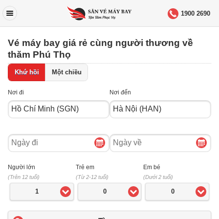
1900 2690
Vé máy bay giá rẻ cùng người thương về
thăm Phú Thọ
Khứ hồi
Một chiều
Nơi đi
Nơi đến
Ngày
Ngày
đi
về
Người lớn
Trẻ em
Em bé
(Trên 12 tuổi)
(Từ 2-12 tuổi)
(Dưới 2 tuổi)
1
0
0