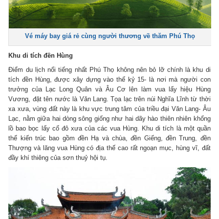
Vé máy bay giá rẻ cùng người thương về thăm Phú Thọ
Khu di tích đền Hùng
Điểm du lịch nổi tiếng nhất Phú Thọ không nên bỏ lỡ chính là khu di
tích đền Hùng, được xây dựng vào thế kỷ 15- là nơi mà người con
trưởng của Lạc Long Quân và Âu Cơ lên làm vua lấy hiệu Hùng
Vương, đặt tên nước là Văn Lang. Tọa lạc trên núi Nghĩa Lĩnh từ thời
xa xưa, vùng đất này là khu vực trung tâm của triều đại Văn Lang- Âu
Lạc, nằm giữa hai dòng sông giống như hai dãy hào thiên nhiên khổng
lồ bao bọc lấy cố đô xưa của các vua Hùng. Khu di tích là một quần
thể kiến trúc bao gồm đền Hạ và chùa, đền Giếng, đền Trung, đền
Thượng và lăng vua Hùng có địa thế cao rất ngoạn mục, hùng vĩ, đất
đầy khí thiêng của sơn thuỷ hội tụ.