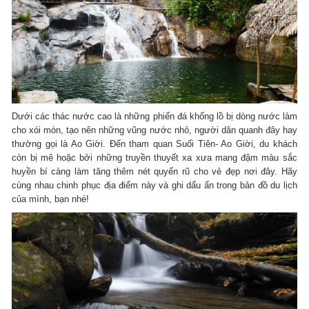
Dưới các thác nước cao là những phiến đá khổng lồ bị dòng nước làm
cho xói mòn, tạo nên những vũng nước nhỏ, người dân quanh đây hay
thường gọi là Ao Giời. Đến tham quan Suối Tiên- Ao Giời, du khách
còn bị mê hoặc bởi những truyền thuyết xa xưa mang đậm màu sắc
huyền bí càng làm tăng thêm nét quyến rũ cho vẻ đẹp nơi đây. Hãy
cùng nhau chinh phục địa điểm này và ghi dấu ấn trong bản đồ du lịch
của mình, bạn nhé!