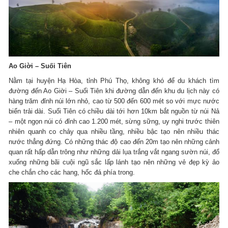
Ao Giời – Suối Tiên
Nằm tại huyện Hạ Hòa, tỉnh Phú Thọ, không khó để du khách tìm
đường đến Ao Giời – Suối Tiên khi đường dẫn đến khu du lịch này có
hàng trăm đỉnh núi lớn nhỏ, cao từ 500 đến 600 mét so với mực nước
biển trải dài. Suối Tiên có chiều dài tới hơn 10km bắt nguồn từ núi Nả
– một ngọn núi có đỉnh cao 1.200 mét, sừng sững, uy nghi trước thiên
nhiên quanh co chảy qua nhiều tầng, nhiều bậc tạo nên nhiều thác
nước thẳng đứng. Có những thác độ cao đến 20m tạo nên những cảnh
quan rất hấp dẫn trông như những dải lụa trắng vắt ngang sườn núi, đổ
xuống những bãi cuội ngũ sắc lấp lánh tạo nên những vẻ đẹp kỳ ảo
che chắn cho các hang, hốc đá phía trong.