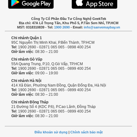
Công Ty Cổ Phần Đầu Tư Công Nghệ GeekTek
Địa chỉ: 47A Lê Trọng Tấn, Khu Phố 5, P.Tân Sơn Nhì, TP.HCM
MST: 0318310839 - Tel:
1900 2690
- Email:
info@sanvemaybay.vn
Chi nhánh Quận 1
95C Nguyễn Thị Minh Khai, P.Bến Thành, TP.HCM
Tel
: 1900 2690 - 02871 065 065 - 0898 400 254
Giờ làm việc
: 08:30 – 21:00
Chi nhánh Gò Vấp
55A Quang Trung, P.10, Q.Gò Vấp, TP.HCM
Tel
: 1900 2690 - 02871 065 065 - 0899 400 254
Giờ làm việc
: 09:00 – 19:00
Chi nhánh Hà Nội
414 Xã Đàn, Phường Nam Đồng, Quận Đống Đa, Hà Nội
Tel
: 1900 2690 - 02871 065 065 - 0899 400 254
Giờ làm việc
: 08:30 – 21:00
Chi nhánh Đồng Tháp
21 Đường Số 4 (KDC P.6), P.Cao Lãnh, Đồng Tháp
Tel
: 1900 2690 - 02871 065 065 - 0899 400 254
Giờ làm việc
: 08:30 – 21:00
Điều khoản sử dụng
|
Chính sách bảo mật