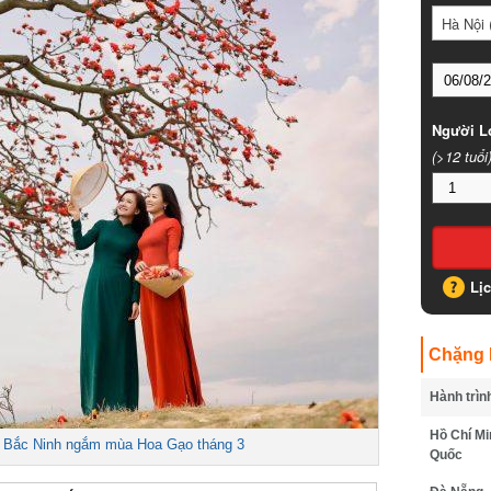
Hà Nội (
Người Lớ
(>12 tuổi)
Lịc
Chặng B
Hành trình
Hồ Chí Min
 Bắc Ninh ngắm mùa Hoa Gạo tháng 3
Quốc