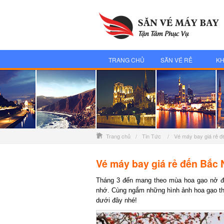
TRANG CHỦ
SĂN VÉ RẺ
KH
Trang chủ
/
Tin Tức
/
Vé máy bay giá rẻ 
Vé máy bay giá rẻ đến Bắc 
Tháng 3 đến mang theo mùa hoa gạo nở đỏ 
nhớ. Cùng ngắm những hình ảnh hoa gạo th
dưới đây nhé!