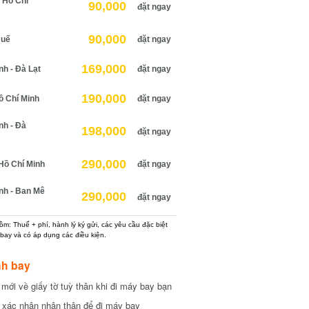
Hồ Chí
90,000
đặt ngay
90,000
uế
đặt ngay
169,000
 - Đà Lạt
đặt ngay
190,000
 Chí Minh
đặt ngay
h - Đà
198,000
đặt ngay
290,000
ồ Chí Minh
đặt ngay
h - Ban Mê
290,000
đặt ngay
: Thuế + phí, hành lý ký gửi, các yêu cầu đặc biệt
ay và có áp dụng các điều kiện.
h bay
ới về giấy tờ tuỳ thân khi đi máy bay bạn
xác nhận nhân thân để đi máy bay