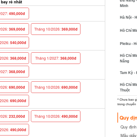
Đà Nẵng - 
ay rẻ nhất
Minh
027:
490,000đ
Hà Nội - H
026:
369,000đ
Tháng 10/2026:
369,000đ
Hồ Chí Minh
026:
540,000đ
Pleiku - Hồ
Hồ Chí Min
026:
368,000đ
Tháng 1/2027:
368,000đ
Nẵng
027:
368,000đ
Tam Kỳ - H
Hồ Chí Min
026:
690,000đ
Tháng 10/2026:
690,000đ
Thuột
* Chưa bao gồm
026:
690,000đ
trong chuyến b
026:
232,000đ
Tháng 10/2026:
490,000đ
Quy dịn
Quy định m
026:
490,000đ
cần biết
Mẫu giấy 