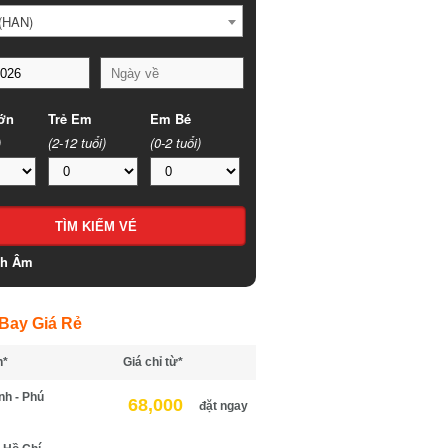
HAN)
n
Trẻ Em
Em Bé
(2-12 tuổi)
(0-2 tuổi)
h Âm
ay Giá Rẻ
*
Giá chỉ từ*
h - Phú
68,000
đặt ngay