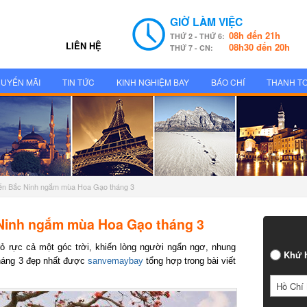
GIỜ LÀM VIỆC
08h đến 21h
THỨ 2 - THỨ 6:
LIÊN HỆ
08h30 đến 20h
THỨ 7 - CN:
UYẾN MÃI
TIN TỨC
KINH NGHIỆM BAY
BÁO CHÍ
THANH T
đến Bắc Ninh ngắm mùa Hoa Gạo tháng 3
Ninh ngắm mùa Hoa Gạo tháng 3
rực cả một góc trời, khiến lòng người ngẩn ngơ, nhung
Khứ h
áng 3 đẹp nhất được
sanvemaybay
tổng hợp trong bài viết
Hồ Chí 