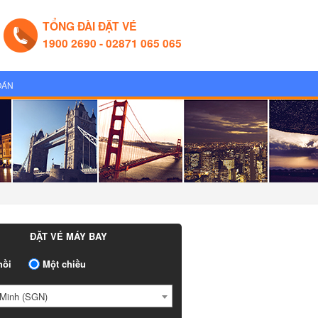
TỔNG ĐÀI ĐẶT VÉ
1900 2690 - 02871 065 065
OÁN
ĐẶT VÉ MÁY BAY
ồi
Một chiều
Minh (SGN)