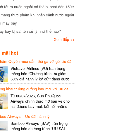
tét ra nước ngoài có thể bị phạt đến 150tr
mang thực phẩm khi nhập cảnh nước ngoài
i máy bay
 bay bị sai tên xử lý như thế nào?
Xem tiếp >>
mãi hot
hâm Quyến mua sắm thả ga với gói ưu đã
phí gói cước
Vietravel Airlines (VU) trân trọng
thông báo “Chương trình ưu giảm
50% giá hành lý ký gửi” đang được
triển khai cho đường bay quốc tế mới
g khai trường đường bay mới với ưu đãi
kết nối từ TP. Hồ Chí Minh
(SGN) đi Thâm Quyến – Trung Quốc
Từ 06/07/2026, Sun PhuQuoc
(SZX), chi tiết như sau: LỊCH BAY
Airways chính thức mở bán vé cho
CHI TIẾT Đường bay SHCB Giờ khởi
hai đường bay mới, kết nối những
hành Giờ đến Tần suất…
điểm đến giàu trải nghiệm, giúp hành
o Airways – Ưu đãi hành lý
khách khám phá vẻ đẹp thiên nhiên
và văn hóa của miền Trung Việt Nam.
Bamboo Airways (BAV) trân trọng
Thông tin đường bay mới Đường bay
thông báo chương trình “ƯU ĐÃI