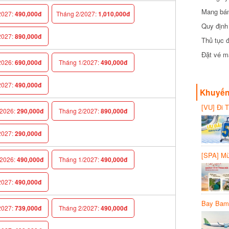
Mang bánh 
027:
490,000đ
Tháng 2/2027:
1,010,000đ
đồng
Quy định 
027:
890,000đ
Thủ tục đ
Đặt vé máy
026:
690,000đ
Tháng 1/2027:
490,000đ
027:
490,000đ
Khuyến 
[VU] Đi T
026:
290,000đ
Tháng 2/2027:
890,000đ
giảm 50% 
027:
290,000đ
[SPA] Mừn
026:
490,000đ
Tháng 1/2027:
490,000đ
20%
027:
490,000đ
Bay Bambo
027:
739,000đ
Tháng 2/2027:
490,000đ