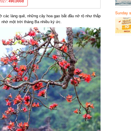
027:
490,000đ
Sunday să
 các làng quê, những cây hoa gạo bắt đầu nở rộ như thắp
Sanvemay
nhớ một trời tháng Ba nhiều ký ức.