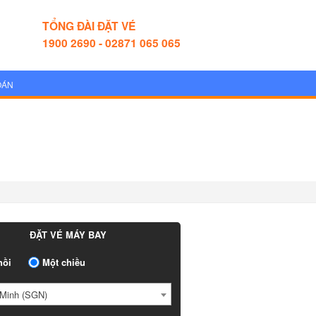
TỔNG ĐÀI ĐẶT VÉ
1900 2690 - 02871 065 065
OÁN
ĐẶT VÉ MÁY BAY
ồi
Một chiều
Minh (SGN)