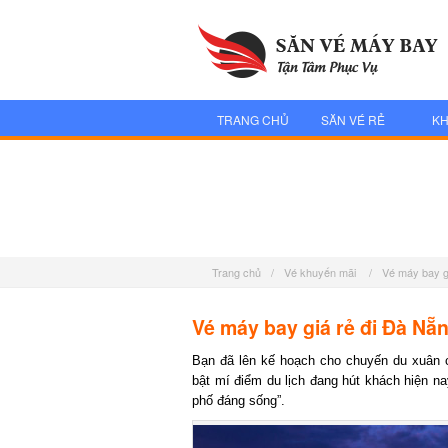
TRANG CHỦ
SĂN VÉ RẺ
KH
Trang chủ
/
Vé khuyến mãi
/
Vé máy bay gi
Vé máy bay giá rẻ đi Đà Nẵn
Bạn đã lên kế hoạch cho chuyến du xuân 
bật mí điểm du lịch đang hút khách hiện nay
phố đáng sống”.