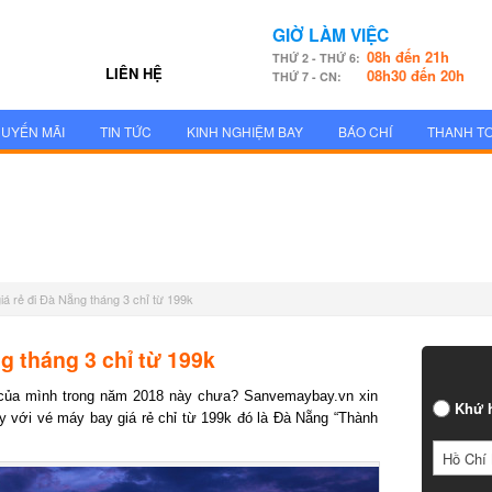
GIỜ LÀM VIỆC
08h đến 21h
THỨ 2 - THỨ 6:
LIÊN HỆ
08h30 đến 20h
THỨ 7 - CN:
UYẾN MÃI
TIN TỨC
KINH NGHIỆM BAY
BÁO CHÍ
THANH T
á rẻ đi Đà Nẵng tháng 3 chỉ từ 199k
g tháng 3 chỉ từ 199k
của mình trong năm 2018 này chưa? Sanvemaybay.vn xin
Khứ h
 với vé máy bay giá rẻ chỉ từ 199k đó là Đà Nẵng “Thành
Hồ Chí 