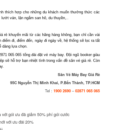
nh thích hợp cho những du khách muốn thưởng thức các
 lướt ván, lặn ngắm san hô, du thuyền,..
 rẻ khuyến mãi từ các hãng hàng không, bạn chỉ cần vài
iểm đi, điểm đến, ngày đi ngày về, hệ thống sẽ lọc ra tất
 dàng lựa chọn.
871 065 065 tổng đài
đặt vé máy bay
. Đội ngũ booker giàu
 sẽ hỗ trợ bạn nhiệt tình trong vấn đề săn vé giá rẻ. Còn
.
Săn Vé Máy Bay Giá Rẻ
95C Nguyễn Thị Minh Khai, P.Bến Thành, TP.HCM
Tel :
1900 2690
–
02871 065 065
ới gói ưu đã giảm 50% phí gói cước
i với ưu đãi 20%
ý