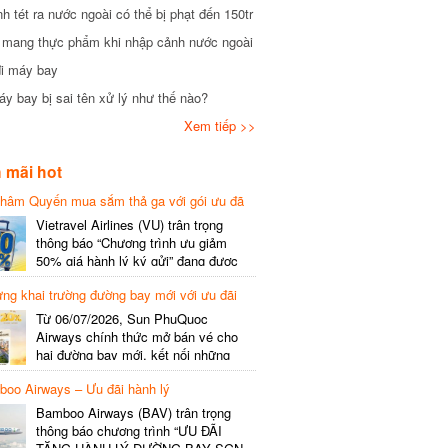
tét ra nước ngoài có thể bị phạt đến 150tr
mang thực phẩm khi nhập cảnh nước ngoài
i máy bay
 bay bị sai tên xử lý như thế nào?
Xem tiếp >>
mãi hot
hâm Quyến mua sắm thả ga với gói ưu đã
phí gói cước
Vietravel Airlines (VU) trân trọng
thông báo “Chương trình ưu giảm
50% giá hành lý ký gửi” đang được
triển khai cho đường bay quốc tế mới
g khai trường đường bay mới với ưu đãi
kết nối từ TP. Hồ Chí Minh
(SGN) đi Thâm Quyến – Trung Quốc
Từ 06/07/2026, Sun PhuQuoc
(SZX), chi tiết như sau: LỊCH BAY
Airways chính thức mở bán vé cho
CHI TIẾT Đường bay SHCB Giờ khởi
hai đường bay mới, kết nối những
hành Giờ đến Tần suất…
điểm đến giàu trải nghiệm, giúp hành
o Airways – Ưu đãi hành lý
khách khám phá vẻ đẹp thiên nhiên
và văn hóa của miền Trung Việt Nam.
Bamboo Airways (BAV) trân trọng
Thông tin đường bay mới Đường bay
thông báo chương trình “ƯU ĐÃI
SHCB Giờ bay Tần suất Thời gian