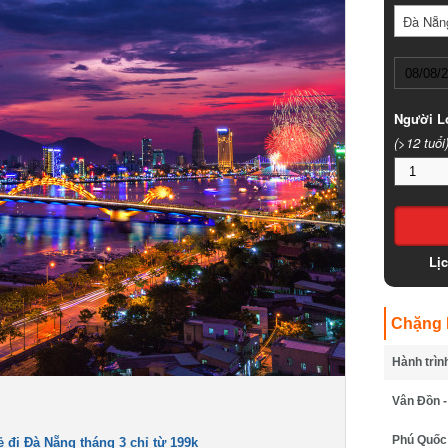
Đà Nẵng
Người Lớ
(>12 tuổi)
Lịc
Chặng B
Hành trình
Vân Đồn - 
Phú Quốc -
đi Đà Nẵng tháng 3 chỉ từ 199k