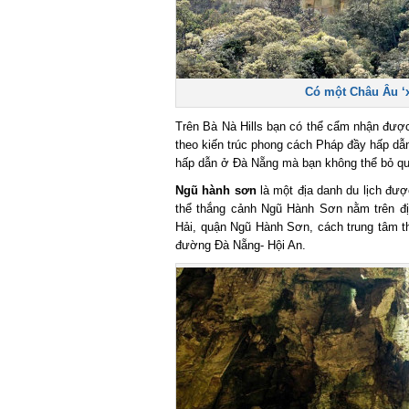
Có một Châu Âu ‘xị
Trên Bà Nà Hills bạn có thể cẩm nhận được 
theo kiến trúc phong cách Pháp đầy hấp dẫn 
hấp dẫn ở Đà Nẵng mà bạn không thể bỏ qua
Ngũ hành sơn
là một địa danh du lịch được
thể thắng cảnh Ngũ Hành Sơn nằm trên đị
Hải, quận Ngũ Hành Sơn, cách trung tâm th
đường Đà Nẵng- Hội An.