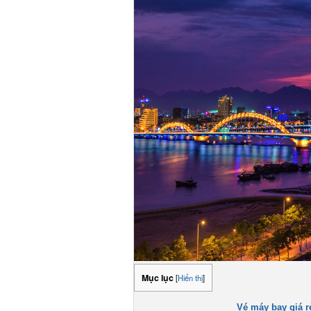
Mục lục
[
Hiển thị
]
Vé máy bay giá rẻ 