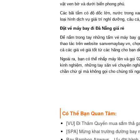
vật ven bờ và dưới biển phong phú.
Các bãi tắm có độ dốc lớn, nước trong xa
loại hình dịch vụ giải trí nghỉ dưỡng, câu cá,
Đặt vé máy bay đi Đà Nẵng giá rẻ
Để nắm trong tay những tấm vé máy bay giá
thao tác trên website sanvemaybay.vn, chọn đ
cả các giá vé giá tốt từ các hãng cho bạn dễ
Ngoài ra, bạn có thể nhấp máy lên và gọi 02
kinh nghiệm, những tay săn vé chuyên nghiệp
chần chừ gì mà không gọi cho chúng tôi ngay
Có Thể Bạn Quan Tâm:
[VU] Đi Thâm Quyến mua sắm thả ga v
[SPA] Mừng khai trường đường bay mớ
Bay Bamboo Airways – Ưu đãi hành l