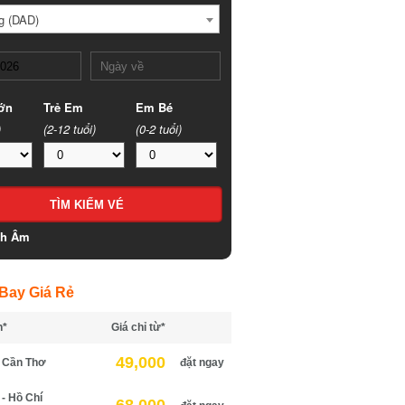
 (DAD)
n
Trẻ Em
Em Bé
(2-12 tuổi)
(0-2 tuổi)
h Âm
ay Giá Rẻ
*
Giá chỉ từ*
49,000
Cần Thơ
đặt ngay
 Hồ Chí