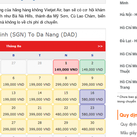
Minh
 của hãng hàng không Vietjet Air, bạn sẽ có cơ hội khám
Hà Nội - H
ch như Bà Nà Hills, thánh địa Mỹ Sơn, Cù Lao Chàm, biển
không lo về chi phí di chuyển.
Hồ Chí Minh
Đà Lạt - Hồ
Hồ Chí Min
Hồ Chí Min
Thuột
Hồ Chí Min
Trang
* Chưa bao gồm
trong chuyến b
Quy dịn
Quy định m
cần biết
Mẫu giấy 