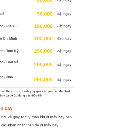
68,000
đặt ngay
90,000
uế
đặt ngay
190,000
 - Pleiku
đặt ngay
190,000
 Chí Minh
đặt ngay
290,000
h - Tam Kỳ
đặt ngay
h - Ban Mê
290,000
đặt ngay
h - Nha
290,000
đặt ngay
: Thuế + phí, hành lý ký gửi, các yêu cầu đặc biệt
ay và có áp dụng các điều kiện.
h bay
ới về giấy tờ tuỳ thân khi đi máy bay bạn
xác nhận nhân thân để đi máy bay