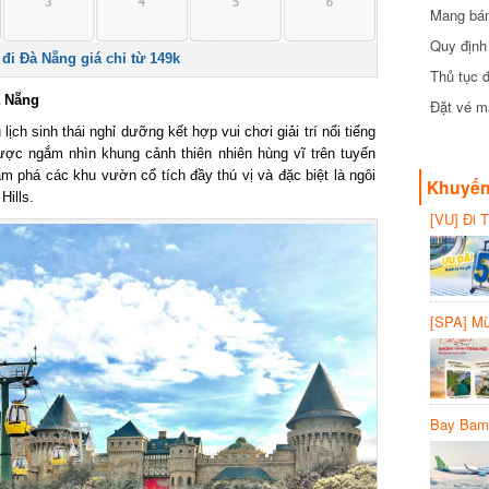
Mang bánh 
đồng
Quy định 
i Đà Nẵng giá chỉ từ 149k
Thủ tục đ
 Nẵng
Đặt vé máy
lịch sinh thái nghỉ dưỡng kết hợp vui chơi giải trí nổi tiếng
c ngắm nhìn khung cảnh thiên nhiên hùng vĩ trên tuyến
m phá các khu vườn cổ tích đầy thú vị và đặc biệt là ngôi
Khuyến 
ills.
[VU] Đi T
giảm 50% 
[SPA] Mừn
20%
Bay Bambo