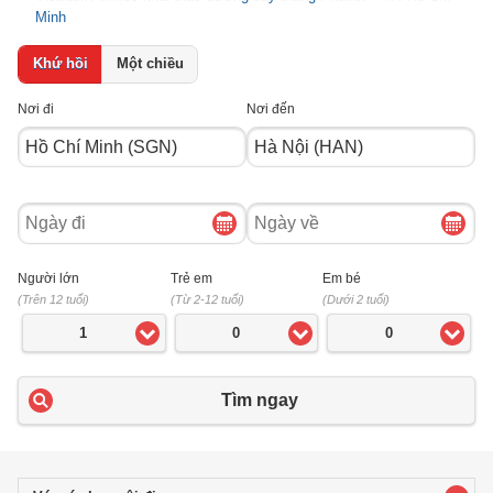
Minh
Khứ hồi
Một chiều
Nơi đi
Nơi đến
Ngày
Ngày
đi
về
Người lớn
Trẻ em
Em bé
(Trên 12 tuổi)
(Từ 2-12 tuổi)
(Dưới 2 tuổi)
1
0
0
Tìm ngay