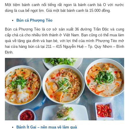
Một tiệm bánh canh nổi tiếng rất ngon là bánh canh bà O với nước
dùng là cua bể ngọt lịm. Giá một bát bánh canh là 15.000 đồng.
Bún cá Phượng Tèo
Bún cá Phượng Tèo là cơ sở sản xuất 36 đường Trần Độc và cung
cấp chả cá cho nhiều tỉnh thành ở Việt Nam. Bạn cũng có thể mua làm
quà về tặng gia đình và bạn bè, với lợi thế của mình Phượng Tèo mở
hai cửa hàng bún cả tại 211 – 415 Nguyễn Huệ – Tp. Quy Nhơn – Bình
Định.
Bánh Ít Gai – nên mua về làm quà