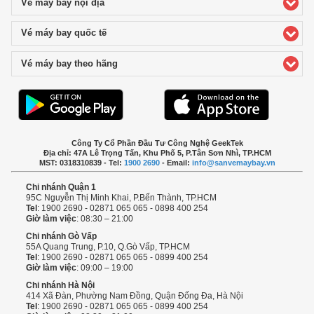
Vé máy bay nội địa
click to expand contents
Vé máy bay quốc tế
click to expand contents
Vé máy bay theo hãng
click to expand contents
Công Ty Cổ Phần Đầu Tư Công Nghệ GeekTek
Địa chỉ: 47A Lê Trọng Tấn, Khu Phố 5, P.Tân Sơn Nhì, TP.HCM
MST: 0318310839 - Tel:
1900 2690
- Email:
info@sanvemaybay.vn
Chi nhánh Quận 1
95C Nguyễn Thị Minh Khai, P.Bến Thành, TP.HCM
Tel
: 1900 2690 - 02871 065 065 - 0898 400 254
Giờ làm việc
: 08:30 – 21:00
Chi nhánh Gò Vấp
55A Quang Trung, P.10, Q.Gò Vấp, TP.HCM
Tel
: 1900 2690 - 02871 065 065 - 0899 400 254
Giờ làm việc
: 09:00 – 19:00
Chi nhánh Hà Nội
414 Xã Đàn, Phường Nam Đồng, Quận Đống Đa, Hà Nội
Tel
: 1900 2690 - 02871 065 065 - 0899 400 254