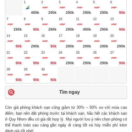
1
2
3
4
5
6
489k
290k
290k
290k
290k
90k
7
8
9
10
11
12
13
290k
90k
290k
290k
490k
290k
90k
14
15
16
17
18
19
20
90k
290k
90k
290k
290k
290k
290k
21
22
23
24
25
26
27
90k
90k
90k
290k
290k
290k
90k
28
29
30
90k
90k
90k
Tìm ngay
Còn giá phòng khách sạn cũng giảm từ 30% – 50% so với mùa cao
điểm, bạn nên đặt phòng trước tại khách sạn, hầu hết các khách sạn
ở Quy Nhơn đều có giá rất hợp lý. Mọi người lưu ý nên chọn phòng có
thể thanh toán sau càng gần ngày đi càng tốt và hủy miễn phí kèm
đánh giá tốt nhé!