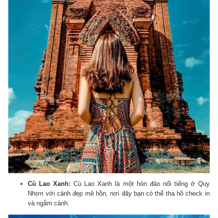
Cù Lao Xanh:
Cù Lao Xanh là một hòn đảo nổi tiếng ở Quy
Nhơn với cảnh đẹp mê hồn, nơi đây bạn có thể tha hồ check in
và ngắm cảnh.