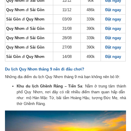
Quy Nhơn
đi
Sài Gòn
11/12
90k
Đặt ngay
Quy Nhơn
đi
Sài Gòn
11/12
486k
Đặt ngay
Sài Gòn
đi
Quy Nhơn
03/09
339k
Đặt ngay
Quy Nhơn
đi
Sài Gòn
31/08
390k
Đặt ngay
Quy Nhơn
đi
Sài Gòn
28/08
339k
Đặt ngay
Quy Nhơn
đi
Sài Gòn
27/08
390k
Đặt ngay
Sài Gòn
đi
Quy Nhơn
14/08
490k
Đặt ngay
Du lịch Quy Nhơn tháng 9 nên đi đâu chơi?
Những địa điểm du lịch Quy Nhơn tháng 9 mà bạn không nên bỏ lỡ:
Khu du lịch Ghềnh Ráng – Tiên Sa
: Nằm ở trung tâm thành
phố Quy Nhơn, nơi đây có rất nhiều điểm tham quan hấp dẫn
như: mộ Hàn Mặc Tử, bãi tắm Hoàng Hậu, tượng Đức Mẹ, nhà
thờ Ghềnh Ráng.