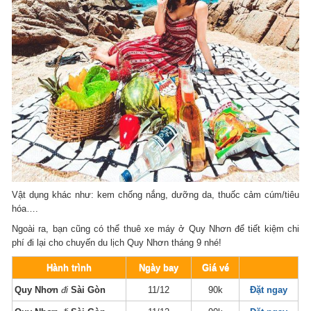
Vật dụng khác như: kem chống nắng, dưỡng da, thuốc cảm cúm/tiêu
hóa….
Ngoài ra, bạn cũng có thể thuê xe máy ở Quy Nhơn để tiết kiệm chi
phí đi lại cho chuyến du lịch Quy Nhơn tháng 9 nhé!
Hành trình
Ngày bay
Giá vé
Quy Nhơn
đi
Sài Gòn
11/12
90k
Đặt ngay