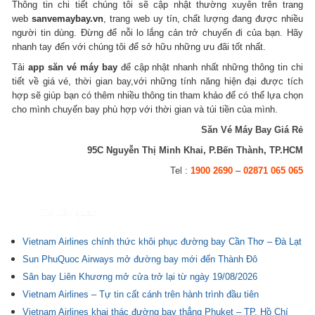
Thông tin chi tiết chúng tôi sẽ cập nhật thường xuyên trên trang
web
sanvemaybay.vn
, trang web uy tín, chất lượng đang được nhiều
người tin dùng. Đừng để nỗi lo lắng cản trở chuyến đi của bạn. Hãy
nhanh tay đến với chúng tôi để sở hữu những ưu đãi tốt nhất.
Tải
app săn vé máy bay
để cập nhật nhanh nhất những thông tin chi
tiết về giá vé, thời gian bay,với những tính năng hiện đại được tích
hợp sẽ giúp bạn có thêm nhiều thông tin tham khảo để có thể lựa chọn
cho mình chuyến bay phù hợp với thời gian và túi tiền của mình.
Săn Vé Máy Bay Giá Rẻ
95C Nguyễn Thị Minh Khai, P.Bến Thành, TP.HCM
Tel :
1900 2690
–
02871 065 065
Tin liên quan
Vietnam Airlines chính thức khôi phục đường bay Cần Thơ – Đà Lạt
Sun PhuQuoc Airways mở đường bay mới đến Thành Đô
Sân bay Liên Khương mở cửa trở lại từ ngày 19/08/2026
Vietnam Airlines – Tự tin cất cánh trên hành trình đầu tiên
Vietnam Airlines khai thác đường bay thẳng Phuket – TP. Hồ Chí