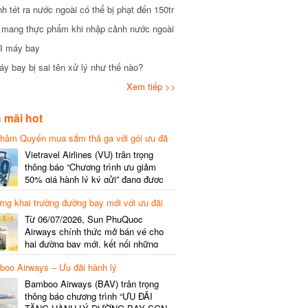
tét ra nước ngoài có thể bị phạt đến 150tr
mang thực phẩm khi nhập cảnh nước ngoài
i máy bay
 bay bị sai tên xử lý như thế nào?
Xem tiếp >>
mãi hot
hâm Quyến mua sắm thả ga với gói ưu đã
phí gói cước
Vietravel Airlines (VU) trân trọng
thông báo “Chương trình ưu giảm
50% giá hành lý ký gửi” đang được
triển khai cho đường bay quốc tế mới
g khai trường đường bay mới với ưu đãi
kết nối từ TP. Hồ Chí Minh
(SGN) đi Thâm Quyến – Trung Quốc
Từ 06/07/2026, Sun PhuQuoc
(SZX), chi tiết như sau: LỊCH BAY
Airways chính thức mở bán vé cho
CHI TIẾT Đường bay SHCB Giờ khởi
hai đường bay mới, kết nối những
hành Giờ đến Tần suất…
điểm đến giàu trải nghiệm, giúp hành
o Airways – Ưu đãi hành lý
khách khám phá vẻ đẹp thiên nhiên
và văn hóa của miền Trung Việt Nam.
Bamboo Airways (BAV) trân trọng
Thông tin đường bay mới Đường bay
thông báo chương trình “ƯU ĐÃI
SHCB Giờ bay Tần suất Thời gian