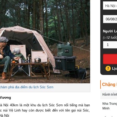
Hà Nội (
Người Lớ
(>12 tuổi)
Lịc
Chặng B
hám phá địa điểm du lịch Sóc Sơn
Hành trình
Vương
Nha Trang 
 Nội 40km là một khu du lịch Sóc Sơn nổi tiếng mà bạn
Minh
 núi Vệ Linh hay còn được biết đến với tên gọi núi Sóc,
à Nội