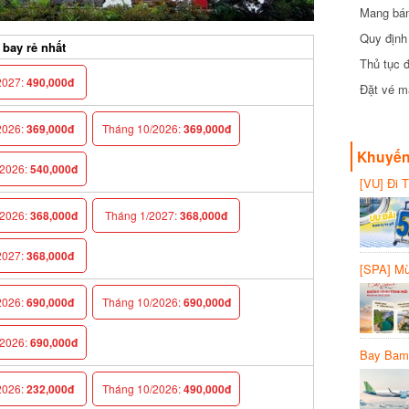
Mang bánh 
đồng
Quy định 
ay rẻ nhất
Thủ tục đ
027:
490,000đ
Đặt vé máy
026:
369,000đ
Tháng 10/2026:
369,000đ
Khuyến 
026:
540,000đ
[VU] Đi T
giảm 50% 
026:
368,000đ
Tháng 1/2027:
368,000đ
027:
368,000đ
[SPA] Mừn
20%
026:
690,000đ
Tháng 10/2026:
690,000đ
026:
690,000đ
Bay Bambo
026:
232,000đ
Tháng 10/2026:
490,000đ