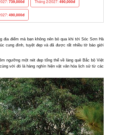
027:
739,000đ
Tháng 2/2027:
490,000đ
027:
490,000đ
 địa điểm mà bạn không nên bỏ qua khi tới Sóc Sơn Hà
úc cung đình, tuyệt đẹp và đã được rất nhiều tờ báo giới
êm ngưỡng một nét đẹp tổng thể về làng quê Bắc bộ Việt
ùng với đó là hàng nghìn hiện vật văn hóa lịch sử từ các