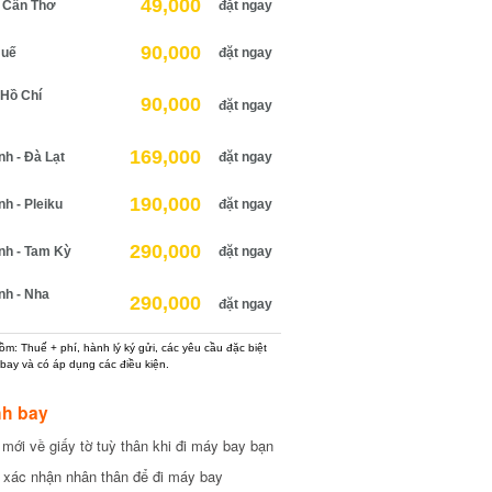
49,000
Cần Thơ
đặt ngay
90,000
uế
đặt ngay
Hồ Chí
90,000
đặt ngay
169,000
 - Đà Lạt
đặt ngay
190,000
 - Pleiku
đặt ngay
290,000
h - Tam Kỳ
đặt ngay
h - Nha
290,000
đặt ngay
: Thuế + phí, hành lý ký gửi, các yêu cầu đặc biệt
ay và có áp dụng các điều kiện.
h bay
ới về giấy tờ tuỳ thân khi đi máy bay bạn
xác nhận nhân thân để đi máy bay