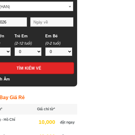
HAN)
n
Trẻ Em
Em Bé
(2-12 tuổi)
(0-2 tuổi)
h Âm
ay Giá Rẻ
*
Giá chỉ từ*
- Hồ Chí
10,000
đặt ngay