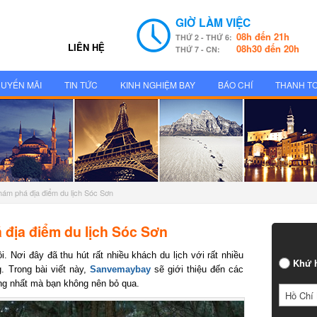
GIỜ LÀM VIỆC
08h đến 21h
THỨ 2 - THỨ 6:
LIÊN HỆ
08h30 đến 20h
THỨ 7 - CN:
UYẾN MÃI
TIN TỨC
KINH NGHIỆM BAY
BÁO CHÍ
THANH T
hám phá địa điểm du lịch Sóc Sơn
địa điểm du lịch Sóc Sơn
 Nơi đây đã thu hút rất nhiều khách du lịch với rất nhiều
Khứ h
 Trong bài viết này,
Sanvemaybay
sẽ giới thiệu đến các
g nhất mà bạn không nên bỏ qua.
Hồ Chí 