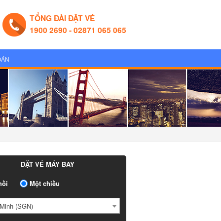
TỔNG ĐÀI ĐẶT VÉ
1900 2690 - 02871 065 065
OÁN
ĐẶT VÉ MÁY BAY
ồi
Một chiều
Minh (SGN)