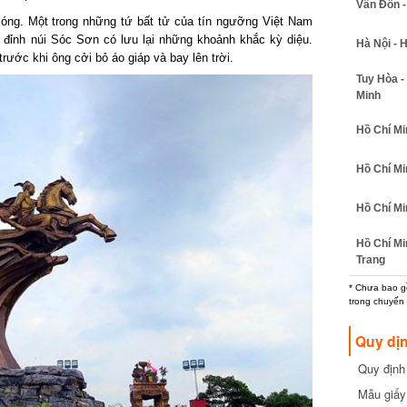
Vân Đồn - 
ng. Một trong những tứ bất tử của tín ngưỡng Việt Nam
 đỉnh núi Sóc Sơn có lưu lại những khoảnh khắc kỳ diệu.
Hà Nội - H
ớc khi ông cởi bỏ áo giáp và bay lên trời.
Tuy Hòa - 
Minh
Hồ Chí Minh
Hồ Chí Minh
Hồ Chí Min
Hồ Chí Min
Trang
* Chưa bao gồm
trong chuyến b
Quy dịn
Quy định m
cần biết
Mẫu giấy 