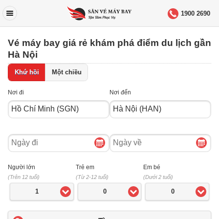
1900 2690
Vé máy bay giá rẻ khám phá điểm du lịch gần
Hà Nội
Khứ hồi
Một chiều
Nơi đi
Nơi đến
Ngày
Ngày
đi
về
Người lớn
Trẻ em
Em bé
(Trên 12 tuổi)
(Từ 2-12 tuổi)
(Dưới 2 tuổi)
1
0
0