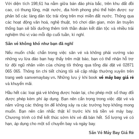
Với diện tích 198,61 ha nằm giữa bán đảo phía bắc, trên khu đất đồi
cao, có thung lũng, mặt nước, địa hình phong phú thể hiện được sự
phân bố các làng dân tộc trải rộng trên mọi miền đất nước. Thông qua
các hoạt động văn hoá, nghệ thuật, trò chơi dân gian, món ăn truyền
thống bạn sẽ bồi dưỡng thêm tinh thần đoàn kết dân tộc và nhiều trải
nghiệm thú vị vào mỗi dịp cuối tuần, kì nghỉ.
Săn vé không khó như bạn đã nghĩ
Nếu muốn chắc chắn trong việc săn vé và không phải vướng vào
những vụ lừa đảo bạn hay thấy trên mặt báo, bạn có thể nhận hỗ trợ
từ đội ngũ nhân viên của chúng tôi thông qua tổng đài đặt vé 02871
065 065. Thông tin chi tiết chúng tôi sẽ cập nhập thường xuyên trên
trang web sanvemaybay.vn
.
Những lưu ý khi book
vé máy bay giá rẻ
và khuyến mãi.
Hầu hết các loại giá vé không được hoàn lại, cho phép một số thay đổi
được phép kèm phí áp dụng. Bạn nên cẩn trọng trong việc đặt vé và
năm vững các thông tin để không xảy ra các trường hợp không mong
muốn. Bạn nên cân nhắc thật kĩ trước khi trả tiền vé máy bay.
Chương trình có thể kết thúc sớm khi vé đã bán hết. Số lượng vé có
hạn, áp dụng cho một số chuyến bay và ngày bay.
Săn Vé Máy Bay Giá Rẻ