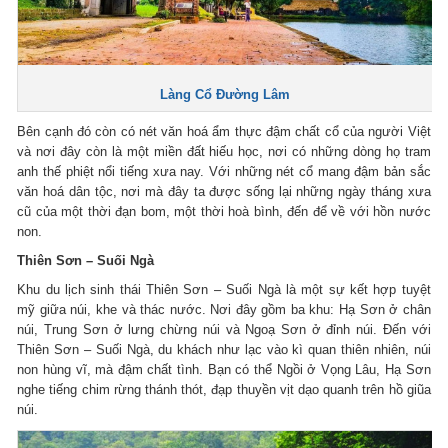
Làng Cổ Đường Lâm
Bên cạnh đó còn có nét văn hoá ẩm thực đậm chất cổ của người Việt
và nơi đây còn là một miền đất hiếu học, nơi có những dòng họ tram
anh thế phiệt nổi tiếng xưa nay. Với những nét cổ mang đậm bản sắc
văn hoá dân tộc, nơi mà đây ta được sống lại những ngày tháng xưa
cũ của một thời đạn bom, một thời hoà bình, đến để về với hồn nước
non.
Thiên Sơn – Suối Ngà
Khu du lịch sinh thái Thiên Sơn – Suối Ngà là một sự kết hợp tuyệt
mỹ giữa núi, khe và thác nước. Nơi đây gồm ba khu: Hạ Sơn ở chân
núi, Trung Sơn ở lưng chừng núi và Ngoạ Sơn ở đỉnh núi. Đến với
Thiên Sơn – Suối Ngà, du khách như lạc vào kì quan thiên nhiên, núi
non hùng vĩ, mà đậm chất tình. Bạn có thể Ngồi ở Vọng Lâu, Hạ Sơn
nghe tiếng chim rừng thánh thót, đạp thuyền vịt dạo quanh trên hồ giũa
núi.