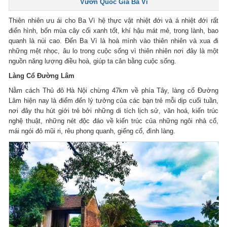
Vườn Quốc Gia Ba Vì
Thiên nhiên ưu ái cho Ba Vì hệ thực vật nhiệt đới và á nhiệt đới rất
điển hình, bốn mùa cây cối xanh tốt, khí hậu mát mẻ, trong lành, bao
quanh là núi cao. Đến Ba Vì là hoà mình vào thiên nhiên và xua đi
những mệt nhọc, âu lo trong cuộc sống vì thiên nhiên nơi đây là một
nguồn năng lượng điều hoà, giúp ta cân bằng cuộc sống.
Làng Cổ Đường Lâm
Nằm cách Thủ đô Hà Nội chừng 47km về phía Tây, làng cổ Đường
Lâm hiện nay là điểm đến lý tưởng của các bạn trẻ mỗi dịp cuối tuần,
nơi đây thu hút giới trẻ bởi những di tích lịch sử, văn hoá, kiến trúc
nghệ thuật, những nét độc đáo về kiến trúc của những ngôi nhà cổ,
mái ngói đỏ mũi ri, rêu phong quanh, giếng cổ, đình làng.