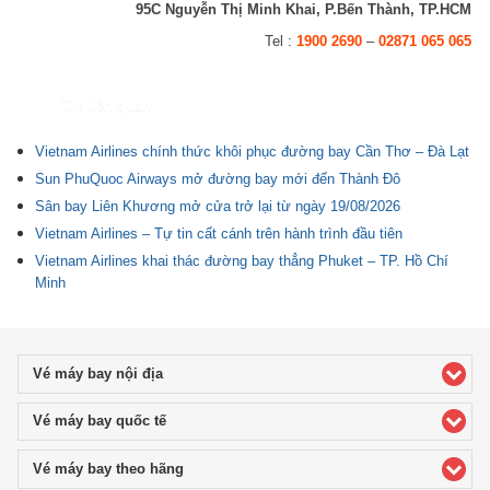
95C Nguyễn Thị Minh Khai, P.Bến Thành, TP.HCM
Tel :
1900 2690
–
02871 065 065
Tin liên quan
Vietnam Airlines chính thức khôi phục đường bay Cần Thơ – Đà Lạt
Sun PhuQuoc Airways mở đường bay mới đến Thành Đô
Sân bay Liên Khương mở cửa trở lại từ ngày 19/08/2026
Vietnam Airlines – Tự tin cất cánh trên hành trình đầu tiên
Vietnam Airlines khai thác đường bay thẳng Phuket – TP. Hồ Chí
Minh
Vé máy bay nội địa
click to expand contents
Vé máy bay quốc tế
click to expand contents
Vé máy bay theo hãng
click to expand contents