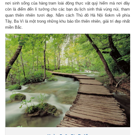
nơi sinh sống của hàng tram loài động thực vật quý hiếm mà nơi đây
còn là điểm đến lí tưởng cho các bạn du lịch sinh thái vùng núi, tham
quan thiên nhiên tươi đẹp. Nằm cách Thủ đô Hà Nội 6okm về phía
Tây, Ba Vì là một trong những khu bảo tồn thiên nhiên, giải trí đẹp nhất
miền Bắc.