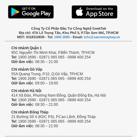
Công Ty Cổ Phần Đầu Tư Công Nghệ GeekTek
Địa chỉ: 47A Lê Trọng Tấn, Khu Phố 5, P.Tân Sơn Nhì, TP.HCM
MST: 0318310839 - Tel:
1900 2690
- Email:
info@sanvemaybay.vn
Chi nhánh Quận 1
95C Nguyễn Thị Minh Khai, P.Bến Thành, TP.HCM
Tel
: 1900 2690 - 02871 065 065 - 0898 400 254
Giờ làm việc
: 08:30 – 21:00
Chi nhánh Gò Vấp
55A Quang Trung, P.10, Q.Gò Vấp, TP.HCM
Tel
: 1900 2690 - 02871 065 065 - 0899 400 254
Giờ làm việc
: 09:00 – 19:00
Chi nhánh Hà Nội
414 Xã Đàn, Phường Nam Đồng, Quận Đống Đa, Hà Nội
Tel
: 1900 2690 - 02871 065 065 - 0899 400 254
Giờ làm việc
: 08:30 – 21:00
Chi nhánh Đồng Tháp
21 Đường Số 4 (KDC P.6), P.Cao Lãnh, Đồng Tháp
Tel
: 1900 2690 - 02871 065 065 - 0899 400 254
Giờ làm việc
: 08:30 – 21:00