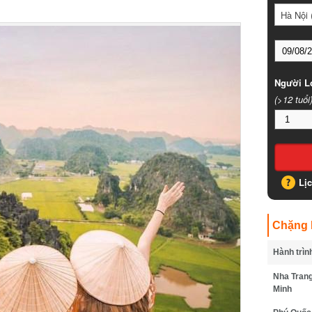
Hà Nội (
Người Lớ
(>12 tuổi)
Lịc
Chặng B
Hành trình
Nha Trang 
Minh