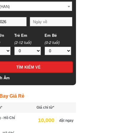
HAN)
n
Trẻ Em
Em Bé
(2-12 tuổi)
(0-2 tuổi)
h Âm
ay Giá Rẻ
*
Giá chỉ từ*
- Hồ Chí
10,000
đặt ngay