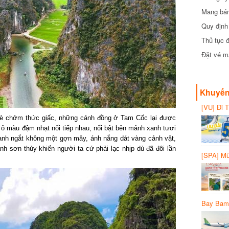
Mang bánh 
đồng
Quy định 
Thủ tục đ
Đặt vé máy
Khuyến 
[VU] Đi T
giảm 50% 
è chớm thức giấc, những cánh đồng ở Tam Cốc lại được
 màu đậm nhạt nối tiếp nhau, nổi bật bên mảnh xanh tươi
anh ngắt không một gợn mây, ánh nắng dát vàng cảnh vật,
 sơn thủy khiến người ta cứ phải lạc nhịp dù đã đôi lần
[SPA] Mừn
20%
Bay Bambo