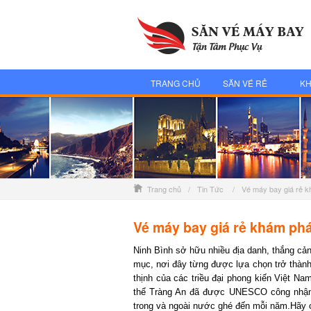
TRANG CHỦ
SĂN VÉ RẺ
KH
Trang chủ
/
Tin Tức
/
Vé máy bay giá rẻ 
Vé máy bay giá rẻ khám phá
Ninh Bình sở hữu nhiều địa danh, thắng cảnh 
mục, nơi đây từng được lựa chọn trở thành k
thịnh của các triều đại phong kiến Việt Nam
thể Tràng An đã được UNESCO công nhận là
trong và ngoài nước ghé đến mỗi năm.
Hãy c