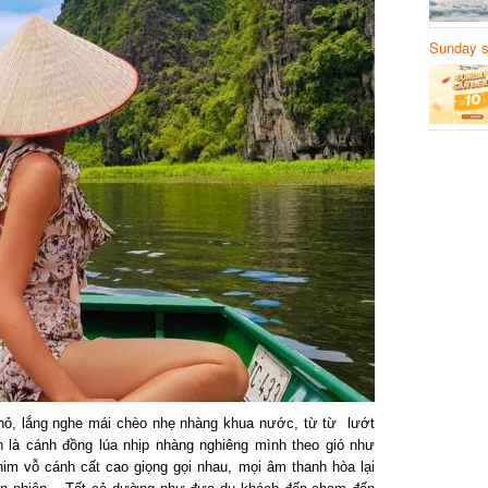
Sunday să
Sanvemay
hỏ, lắng nghe mái chèo nhẹ nhàng khua nước, từ từ lướt
là cánh đồng lúa nhịp nhàng nghiêng mình theo gió như
m vỗ cánh cất cao giọng gọi nhau, mọi âm thanh hòa lại