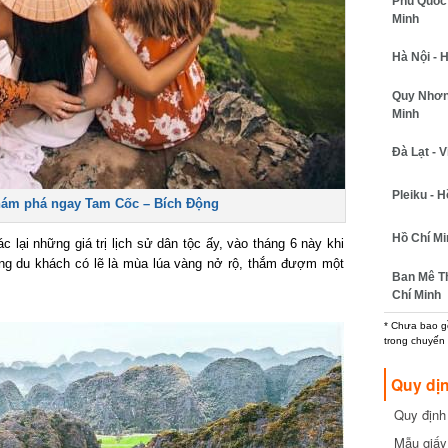
Phú Quốc -
Minh
Hà Nội - H
Quy Nhơn -
Minh
Đà Lạt - Vi
Pleiku - Hồ
ám phá ngay Tam Cốc – Bích Động
Hồ Chí Min
lại những giá trị lịch sử dân tộc ấy, vào tháng 6 này khi
ng du khách có lẽ là mùa lúa vàng nở rộ, thắm đượm một
Ban Mê Thu
Chí Minh
* Chưa bao gồm
trong chuyến b
Quy dịn
Quy định m
cần biết
Mẫu giấy 