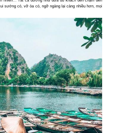
ên nhiên… Tất cả dường như đưa du khách đến chạm đến
i sướng có, vỡ òa có, ngỡ ngàng lại càng nhiều hơn, mọi