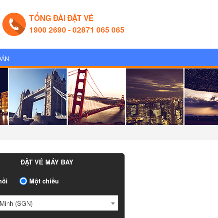
TỔNG ĐÀI ĐẶT VÉ
1900 2690 - 02871 065 065
OÁN
ĐẶT VÉ MÁY BAY
ồi
Một chiều
Minh (SGN)