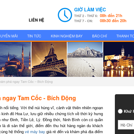
GIỜ LÀM VIỆC
08h đến 21h
THỨ 2 - THỨ 6:
LIÊN HỆ
08h30 đến 20h
THỨ 7 - CN:
UYẾN MÃI
TIN TỨC
KINH NGHIỆM BAY
BÁO CHÍ
THANH T
khám phá ngay Tam Cốc – Bích Động
 ngay Tam Cốc - Bích Động
nổi tiếng. Với thế núi hùng vĩ, cảnh vật thiên nhiên ngoạn
Khứ h
inh đô Hoa Lư, lưu giữ nhiều chứng tích về thời kỳ hưng
 như Đinh, Tiền Lê, Lý. Đồng thời, Ninh Bình còn có quần
Hồ Chí 
 di sản thế giới, điểm đến thu hút hàng ngàn du khách
ùng hệ thống
vé máy bay
giá rẻ đến và khám phá địa điểm