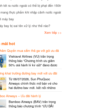
tét ra nước ngoài có thể bị phạt đến 150tr
mang thực phẩm khi nhập cảnh nước ngoài
i máy bay
 bay bị sai tên xử lý như thế nào?
Xem tiếp >>
mãi hot
hâm Quyến mua sắm thả ga với gói ưu đã
phí gói cước
Vietravel Airlines (VU) trân trọng
thông báo “Chương trình ưu giảm
50% giá hành lý ký gửi” đang được
triển khai cho đường bay quốc tế mới
g khai trường đường bay mới với ưu đãi
kết nối từ TP. Hồ Chí Minh
(SGN) đi Thâm Quyến – Trung Quốc
Từ 06/07/2026, Sun PhuQuoc
(SZX), chi tiết như sau: LỊCH BAY
Airways chính thức mở bán vé cho
CHI TIẾT Đường bay SHCB Giờ khởi
hai đường bay mới, kết nối những
hành Giờ đến Tần suất…
điểm đến giàu trải nghiệm, giúp hành
o Airways – Ưu đãi hành lý
khách khám phá vẻ đẹp thiên nhiên
và văn hóa của miền Trung Việt Nam.
Bamboo Airways (BAV) trân trọng
Thông tin đường bay mới Đường bay
thông báo chương trình “ƯU ĐÃI