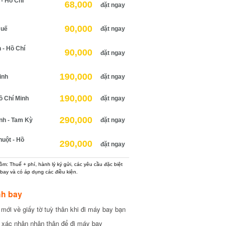
 Hồ Chí
68,000
đặt ngay
90,000
uế
đặt ngay
 Hồ Chí
90,000
đặt ngay
190,000
nh
đặt ngay
190,000
 Chí Minh
đặt ngay
290,000
h - Tam Kỳ
đặt ngay
ột - Hồ
290,000
đặt ngay
: Thuế + phí, hành lý ký gửi, các yêu cầu đặc biệt
ay và có áp dụng các điều kiện.
h bay
ới về giấy tờ tuỳ thân khi đi máy bay bạn
xác nhận nhân thân để đi máy bay