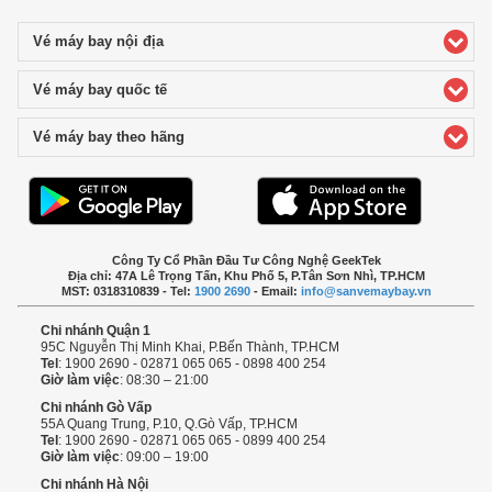
Vé máy bay nội địa
click to expand contents
Vé máy bay quốc tế
click to expand contents
Vé máy bay theo hãng
click to expand contents
Công Ty Cổ Phần Đầu Tư Công Nghệ GeekTek
Địa chỉ: 47A Lê Trọng Tấn, Khu Phố 5, P.Tân Sơn Nhì, TP.HCM
MST: 0318310839 - Tel:
1900 2690
- Email:
info@sanvemaybay.vn
Chi nhánh Quận 1
95C Nguyễn Thị Minh Khai, P.Bến Thành, TP.HCM
Tel
: 1900 2690 - 02871 065 065 - 0898 400 254
Giờ làm việc
: 08:30 – 21:00
Chi nhánh Gò Vấp
55A Quang Trung, P.10, Q.Gò Vấp, TP.HCM
Tel
: 1900 2690 - 02871 065 065 - 0899 400 254
Giờ làm việc
: 09:00 – 19:00
Chi nhánh Hà Nội