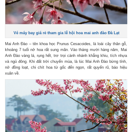
Vé máy bay giá rẻ tham gia lễ hội hoa mai anh đào Đà Lạt
Mai Anh Đào – tên khoa học Prunus Cesacoides, là loài cây thân gỗ,
khoảng 7 tuổi nở hoa rất sung mãn. Vào tháng mười hàng năm, Mai
Anh Đào vàng lá, rụng hết, trơ trọi cành nhánh khẳng khiu, tích nhựa
và ngủ đông. Khi đất trời chuyển mùa, là lúc Mai Anh Đào bừng tỉnh,
nở đồng loạt, chi chít hoa từ gốc đến ngọn, rất quyến rũ, báo hiệu
xuân về.