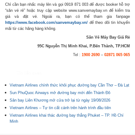
Chỉ cần bạn nhấc máy lên và gọi 0919 871 003 để được booker hỗ trợ
“săn vé rẻ” hoặc truy cập website www.sanvemaybay.vn để kiểm tra
giá và đặt vé. Ngoài ra, bạn có thể tham gia fanpage
https://www.facebook.com/sanvemaybay.vn/
để theo dõi tin khuyến
mãi từ các hãng hàng không.
Săn Vé Máy Bay Giá Rẻ
95C Nguyễn Thị Minh Khai, P.Bến Thành, TP.HCM
Tel :
1900 2690
–
02871 065 065
Tin liên quan
Vietnam Airlines chính thức khôi phục đường bay Cần Thơ – Đà Lạt
Sun PhuQuoc Airways mở đường bay mới đến Thành Đô
Sân bay Liên Khương mở cửa trở lại từ ngày 19/08/2026
Vietnam Airlines – Tự tin cất cánh trên hành trình đầu tiên
Vietnam Airlines khai thác đường bay thẳng Phuket – TP. Hồ Chí
Minh