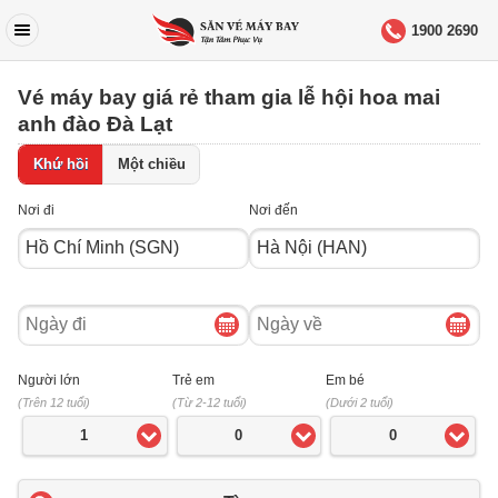
1900 2690
Vé máy bay giá rẻ tham gia lễ hội hoa mai
anh đào Đà Lạt
Khứ hồi
Một chiều
Nơi đi
Nơi đến
Ngày
Ngày
đi
về
Người lớn
Trẻ em
Em bé
(Trên 12 tuổi)
(Từ 2-12 tuổi)
(Dưới 2 tuổi)
1
0
0