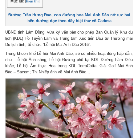
Mục lục
[
Hiển thị
]
Đường Trần Hưng Đạo, con đường hoa Mai Anh Đào nở rực hai
bên đường dọc theo dãy biệt thự cổ Cadasa
UBND tỉnh Lâm Đồng, vừa ký văn bản cho phép Ban Quản lý Khu du
lịch (KDL) Hồ Tuyền Lâm và Trung tâm Xúc tiến Đầu tư Thương mại
Du lịch tỉnh, tổ chức “Lễ hội Mai Anh Đào 2016”.
Trong khuôn khổ Lễ hội Mai Anh Đào, sẽ có nhiều hoạt động hấp dẫn,
như: Lễ hội Ánh sáng, Lễ hội Đường phố tại KDL Đường hầm Điêu
khắc; Lễ hội Ẩm thực Hoa trong KDL TerraCotta; Giải Golf Mai Anh
Đào – Sacom; Thi Nhiếp ảnh về Mai Anh Đào…