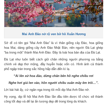
Mai Anh Đào nở rộ ven bờ hồ Xuân Hương
Sở dĩ có tên gọi “Mai Anh Đào” là vì thân giống cây Đào, hoa giống
hoa Mai, dáng giống cây Anh Đào Nhật Bản, nên người Đà Lạt ghép
“ba trong một” thành Mai Anh Đào. Đây là loài hoa bản địa của Đà Lạt.
Đà Lạt như luôn biết cách giữ chân những người phương xa bằng
chính vẻ đẹp thơ mộng, đầy huyễn hoặc vốn có. Hình ảnh cả thành
phố ngập tràn trong sắc hồng hấp dẫn đến kì lạ.
“Ai lên xứ hoa đào, dừng chân bên hồ nghe chiều rơi
Nghe hơi giá len vào, hồn người chiều xuân mây êm trôi…”.
Lời bài hát ấy, cứ ngân nga trong tôi mỗi dịp Mai Anh Đào nở.
Hy vọng, dịp lễ hội Mai Anh Đào lần đầu tiên được tổ chức sẽ thành
công tốt đẹp và để lại ấn tượng đẹp đẽ trong lòng du khách.