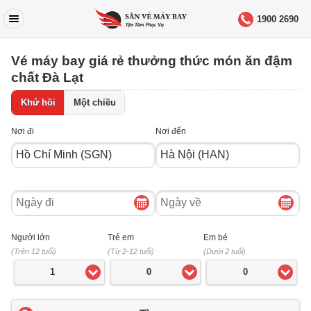
1900 2690
Vé máy bay giá rẻ thưởng thức món ăn đậm
chất Đà Lạt
Khứ hồi
Một chiều
Nơi đi
Nơi đến
Ngày
Ngày
đi
về
Người lớn
Trẻ em
Em bé
(Trên 12 tuổi)
(Từ 2-12 tuổi)
(Dưới 2 tuổi)
1
0
0