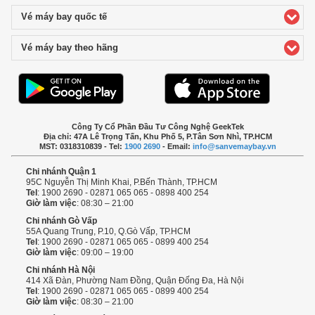
Vé máy bay quốc tế
click to expand contents
Vé máy bay theo hãng
click to expand contents
Công Ty Cổ Phần Đầu Tư Công Nghệ GeekTek
Địa chỉ: 47A Lê Trọng Tấn, Khu Phố 5, P.Tân Sơn Nhì, TP.HCM
MST: 0318310839 - Tel:
1900 2690
- Email:
info@sanvemaybay.vn
Chi nhánh Quận 1
95C Nguyễn Thị Minh Khai, P.Bến Thành, TP.HCM
Tel
: 1900 2690 - 02871 065 065 - 0898 400 254
Giờ làm việc
: 08:30 – 21:00
Chi nhánh Gò Vấp
55A Quang Trung, P.10, Q.Gò Vấp, TP.HCM
Tel
: 1900 2690 - 02871 065 065 - 0899 400 254
Giờ làm việc
: 09:00 – 19:00
Chi nhánh Hà Nội
414 Xã Đàn, Phường Nam Đồng, Quận Đống Đa, Hà Nội
Tel
: 1900 2690 - 02871 065 065 - 0899 400 254
Giờ làm việc
: 08:30 – 21:00