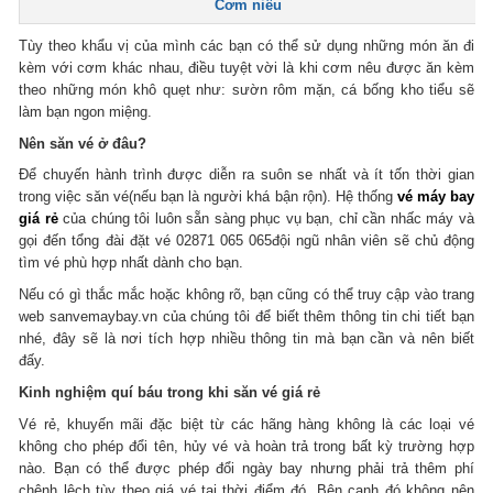
Cơm niêu
Tùy theo khẩu vị của mình các bạn có thể sử dụng những món ăn đi
kèm với cơm khác nhau, điều tuyệt vời là khi cơm nêu được ăn kèm
theo những món khô quẹt như: sườn rôm mặn, cá bống kho tiểu sẽ
làm bạn ngon miệng.
Nên săn vé ở đâu?
Để chuyến hành trình được diễn ra suôn se nhất và ít tốn thời gian
trong việc săn vé(nếu bạn là người khá bận rộn). Hệ thống
vé máy bay
giá rẻ
của chúng tôi luôn sẵn sàng phục vụ bạn, chỉ cần nhấc máy và
gọi đến tổng đài đặt vé 02871 065 065đội ngũ nhân viên sẽ chủ động
tìm vé phù hợp nhất dành cho bạn.
Nếu có gì thắc mắc hoặc không rõ, bạn cũng có thể truy cập vào trang
web sanvemaybay.vn của chúng tôi để biết thêm thông tin chi tiết bạn
nhé, đây sẽ là nơi tích hợp nhiều thông tin mà bạn cần và nên biết
đấy.
Kinh nghiệm quí báu trong khi săn vé giá rẻ
Vé rẻ, khuyến mãi đặc biệt từ các hãng hàng không là các loại vé
không cho phép đổi tên, hủy vé và hoàn trả trong bất kỳ trường hợp
nào. Bạn có thể được phép đổi ngày bay nhưng phải trả thêm phí
chênh lệch tùy theo giá vé tại thời điểm đó. Bên cạnh đó không nên