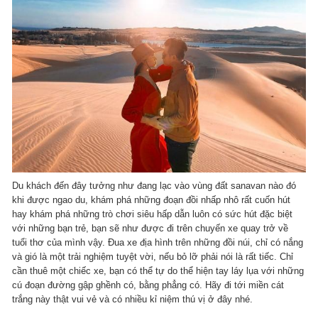
Du khách đến đây tưởng như đang lạc vào vùng đất sanavan nào đó
khi được ngao du, khám phá những đoạn đồi nhấp nhô rất cuốn hút
hay khám phá những trò chơi siêu hấp dẫn luôn có sức hút đặc biệt
với những bạn trẻ, bạn sẽ như được đi trên chuyến xe quay trở về
tuổi thơ của mình vậy. Đua xe địa hình trên những đồi núi, chỉ có nắng
và gió là một trải nghiệm tuyệt vời, nếu bỏ lỡ phải nói là rất tiếc. Chỉ
cần thuê một chiếc xe, bạn có thể tự do thể hiện tay láy lụa với những
cú đoạn đường gập ghềnh có, bằng phẳng có. Hãy đi tới miền cát
trắng này thật vui vẻ và có nhiều kỉ niệm thú vị ở đây nhé.