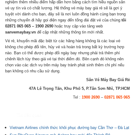
nghiệm thêm nhiều điểm hấp dẫn hơn bằng cách tìm hiều nguồn săn
vé uy tín và có chất lượng. Hệ thống vé máy bay giá rẻ sẽ là gợi ý
tuyệt vời dành cho bạn, đây sẽ là nơi luôn đồng hành cùng bạn trong
những chuyến đi hãy gọi điện ngay đến tổng đài đặt vé của chúng
tôi
02871 065 065 – 1900 2690
hoặc truy cập vào tảng web
sanvemaybay.vn
để cập nhật những thông tin mới nhất.
Vé rẻ, khuyến mãi đặc biệt từ các hãng hàng không là các loại vé
không cho phép đổi tên, hủy vé và hoàn trả trong bất kỳ trường hợp
nào. Bạn có thể được phép đổi ngày bay nhưng phải trả thêm phí
chênh lệch tùy theo giá vé tại thời điểm đó. Bên cạnh đó không nên
chọn vào các dịch vụ trên máy bay tránh phát sinh thêm chi phí nếu
bạn không có nhu cầu sử dụng.
Săn Vé Máy Bay Giá Rẻ
47A Lê Trọng Tấn, Khu Phố 5, P.Tân Sơn Nhì, TP.HCM
Tel :
1900 2690
–
02871 065 065
Tin liên quan
Vietnam Airlines chính thức khôi phục đường bay Cần Thơ – Đà Lạt