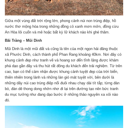
Giữa một vùng đất trời rộng lớn, phong cảnh núi non trùng điệp, hồ
nước thơ mộng hòa trong những đồng cỏ xanh mơn mởn, đồng cừu
An Hòa lôi cuốn và mê hoặc bất kỳ lữ khách nào khi ghé thăm.
Bãi Tràng – Mũi Dinh
Mũi Dinh là một mũi đất và cũng là tên của một ngọn hải đăng thuộc
xã Phước Dinh, cách thành phố Phan Rang khoảng 40km. Nơi đây có
khung cảnh đẹp như tranh vẽ và hoang sơ đến tĩnh lặng được khám
phá dạo gần đây và thu hút rất đông du khách đến trải nghiệm. Từ trên
cao, bạn có thể cảm nhận được khung cảnh tuyệt đẹp của trời biển,
thiên nhiên trong lành và những làn gió mát tuyệt vời, bên dưới là
những dãy núi cao trùng điệp nối đuôi nhau chạy dài tít tắp; từng đàn
bò, đàn dê thong dong nhởn nhơ đi lại trên đường tạo nên bức tranh
du mục tưởng như đang dạo bước ở những thảo nguyên xa xôi nào
đó.