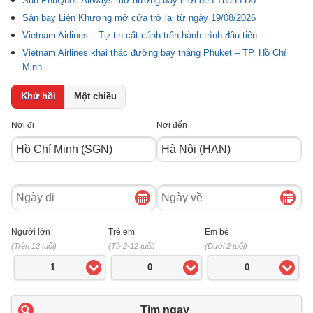
Sun PhuQuoc Airways mở đường bay mới đến Thành Đô
Sân bay Liên Khương mở cửa trở lại từ ngày 19/08/2026
Vietnam Airlines – Tự tin cất cánh trên hành trình đầu tiên
Vietnam Airlines khai thác đường bay thẳng Phuket – TP. Hồ Chí
Minh
Khứ hồi
Một chiều
Nơi đi
Nơi đến
Ngày
Ngày
đi
về
Người lớn
Trẻ em
Em bé
(Trên 12 tuổi)
(Từ 2-12 tuổi)
(Dưới 2 tuổi)
1
0
0
Tìm ngay