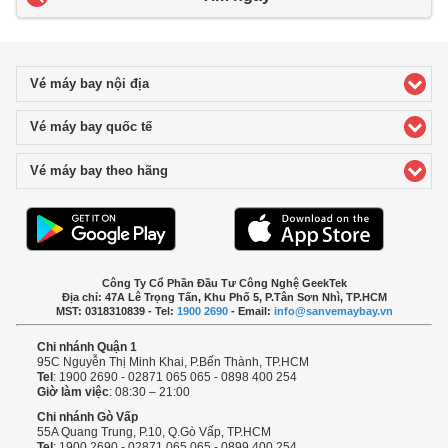
Vé máy bay nội địa
click to expand contents
Vé máy bay quốc tế
click to expand contents
Vé máy bay theo hãng
click to expand contents
Công Ty Cổ Phần Đầu Tư Công Nghệ GeekTek
Địa chỉ: 47A Lê Trọng Tấn, Khu Phố 5, P.Tân Sơn Nhì, TP.HCM
MST: 0318310839 - Tel:
1900 2690
- Email:
info@sanvemaybay.vn
Chi nhánh Quận 1
95C Nguyễn Thị Minh Khai, P.Bến Thành, TP.HCM
Tel
: 1900 2690 - 02871 065 065 - 0898 400 254
Giờ làm việc
: 08:30 – 21:00
Chi nhánh Gò Vấp
55A Quang Trung, P.10, Q.Gò Vấp, TP.HCM
Tel
: 1900 2690 - 02871 065 065 - 0899 400 254