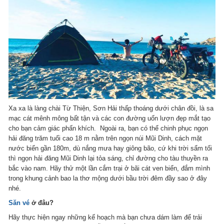
Xa xa là làng chài Từ Thiện, Sơn Hải thấp thoáng dưới chân đồi, là sa
mạc cát mênh mông bất tận và các con đường uốn lượn đẹp mắt tạo
cho bạn cảm giác phấn khích. Ngoài ra, bạn có thể chinh phục ngọn
hải đăng trăm tuổi cao 18 m nằm trên ngọn núi Mũi Dinh, cách mặt
nước biển gần 180m, dù nắng mưa hay giông bão, cứ khi trời sẩm tối
thì ngọn hải đăng Mũi Dinh lại tỏa sáng, chỉ đường cho tàu thuyền ra
bắc vào nam. Hãy thử một lần cắm trại ở bãi cát ven biển, đắm mình
trong khung cảnh bao la thơ mộng dưới bầu trời đêm đầy sao ở đây
nhé.
Săn vé
ở đâu?
Hãy thực hiện ngay những kế hoạch mà bạn chưa dám làm để trải