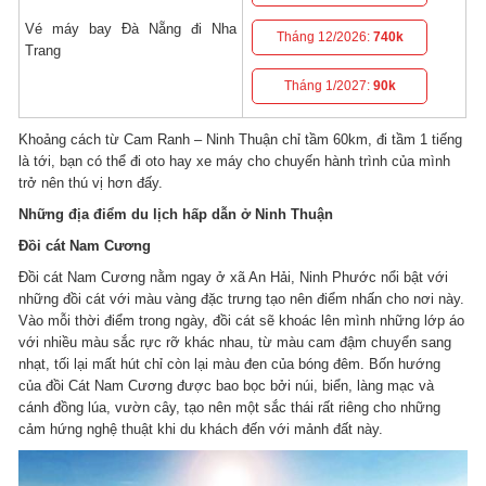
Vé máy bay Đà Nẵng đi Nha
Tháng 12/2026:
740k
Trang
Tháng 1/2027:
90k
Khoảng cách từ Cam Ranh – Ninh Thuận chỉ tầm 60km, đi tầm 1 tiếng
là tới, bạn có thể đi oto hay xe máy cho chuyến hành trình của mình
trở nên thú vị hơn đấy.
Những địa điểm du lịch hấp dẫn ở Ninh Thuận
Đồi cát Nam Cương
Đồi cát Nam Cương nằm ngay ở xã An Hải, Ninh Phước nổi bật với
những đồi cát với màu vàng đặc trưng tạo nên điểm nhấn cho nơi này.
Vào mỗi thời điểm trong ngày, đồi cát sẽ khoác lên mình những lớp áo
với nhiều màu sắc rực rỡ khác nhau, từ màu cam đậm chuyển sang
nhạt, tối lại mất hút chỉ còn lại màu đen của bóng đêm. Bốn hướng
của đồi Cát Nam Cương được bao bọc bởi núi, biển, làng mạc và
cánh đồng lúa, vườn cây, tạo nên một sắc thái rất riêng cho những
cảm hứng nghệ thuật khi du khách đến với mảnh đất này.