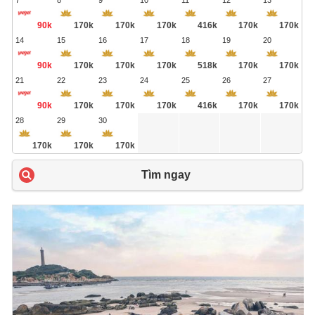
7
8
9
10
11
12
13
90k
170k
170k
170k
416k
170k
170k
14
15
16
17
18
19
20
90k
170k
170k
170k
518k
170k
170k
21
22
23
24
25
26
27
90k
170k
170k
170k
416k
170k
170k
28
29
30
170k
170k
170k
Tìm ngay