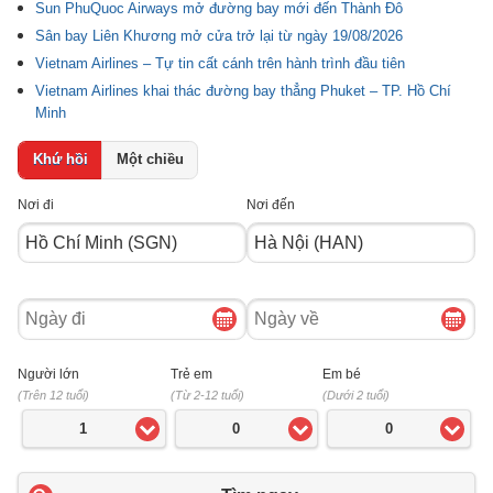
Sun PhuQuoc Airways mở đường bay mới đến Thành Đô
Sân bay Liên Khương mở cửa trở lại từ ngày 19/08/2026
Vietnam Airlines – Tự tin cất cánh trên hành trình đầu tiên
Vietnam Airlines khai thác đường bay thẳng Phuket – TP. Hồ Chí
Minh
Khứ hồi
Một chiều
Nơi đi
Nơi đến
Ngày
Ngày
đi
về
Người lớn
Trẻ em
Em bé
(Trên 12 tuổi)
(Từ 2-12 tuổi)
(Dưới 2 tuổi)
1
0
0