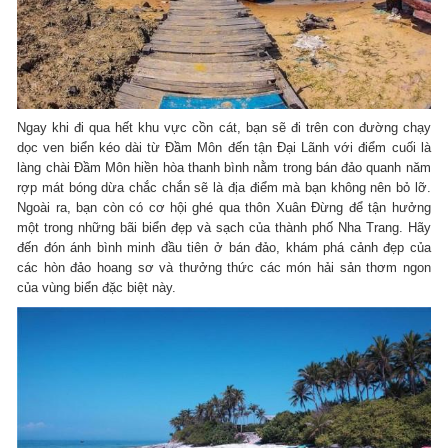
Ngay khi đi qua hết khu vực cồn cát, bạn sẽ đi trên con đường chạy
dọc ven biển kéo dài từ Đầm Môn đến tận Đại Lãnh với điểm cuối là
làng chài Đầm Môn hiền hòa thanh bình nằm trong bán đảo quanh năm
rợp mát bóng dừa chắc chắn sẽ là địa điểm mà bạn không nên bỏ lỡ.
Ngoài ra, bạn còn có cơ hội ghé qua thôn Xuân Đừng để tận hưởng
một trong những bãi biển đẹp và sạch của thành phố Nha Trang. Hãy
đến đón ánh bình minh đầu tiên ở bán đảo, khám phá cảnh đẹp của
các hòn đảo hoang sơ và thưởng thức các món hải sản thơm ngon
của vùng biển đặc biệt này.