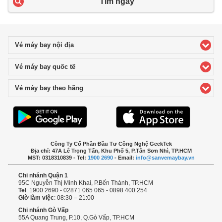
Tìm ngay
Vé máy bay nội địa
click to expand contents
Vé máy bay quốc tế
click to expand contents
Vé máy bay theo hãng
click to expand contents
Công Ty Cổ Phần Đầu Tư Công Nghệ GeekTek
Địa chỉ: 47A Lê Trọng Tấn, Khu Phố 5, P.Tân Sơn Nhì, TP.HCM
MST: 0318310839 - Tel:
1900 2690
- Email:
info@sanvemaybay.vn
Chi nhánh Quận 1
95C Nguyễn Thị Minh Khai, P.Bến Thành, TP.HCM
Tel
: 1900 2690 - 02871 065 065 - 0898 400 254
Giờ làm việc
: 08:30 – 21:00
Chi nhánh Gò Vấp
55A Quang Trung, P.10, Q.Gò Vấp, TP.HCM