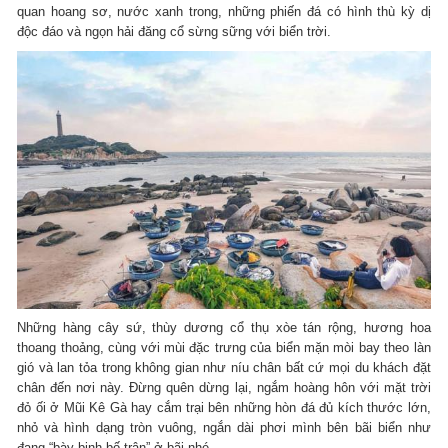
quan hoang sơ, nước xanh trong, những phiến đá có hình thù kỳ dị
độc đáo và ngọn hải đăng cổ sừng sững với biển trời.
Những hàng cây sứ, thùy dương cổ thụ xòe tán rộng, hương hoa
thoang thoảng, cùng với mùi đặc trưng của biển mặn mòi bay theo làn
gió và lan tỏa trong không gian như níu chân bất cứ mọi du khách đặt
chân đến nơi này. Đừng quên dừng lại, ngắm hoàng hôn với mặt trời
đỏ ối ở Mũi Kê Gà hay cắm trại bên những hòn đá đủ kích thước lớn,
nhỏ và hình dạng tròn vuông, ngắn dài phơi mình bên bãi biển như
đang “bày binh bố trận” ở bãi nhé.