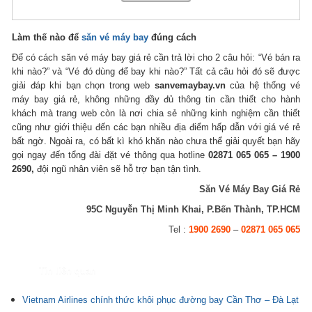
Làm thế nào để
săn vé máy bay
đúng cách
Để có cách săn vé máy bay giá rẻ cần trả lời cho 2 câu hỏi: “Vé bán ra
khi nào?” và “Vé đó dùng để bay khi nào?” Tất cả câu hỏi đó sẽ được
giải đáp khi bạn chọn trong web
sanvemaybay.vn
của hệ thống vé
máy bay giá rẻ, không những đầy đủ thông tin cần thiết cho hành
khách mà trang web còn là nơi chia sẻ những kinh nghiệm cần thiết
cũng như giới thiệu đến các bạn nhiều địa điểm hấp dẫn với giá vé rẻ
bất ngờ. Ngoài ra, có bất kì khó khăn nào chưa thể giải quyết bạn hãy
gọi ngay đến tổng đài đặt vé thông qua hotline
02871 065 065 – 1900
2690,
đội ngũ nhân viên sẽ hỗ trợ bạn tận tình.
Săn Vé Máy Bay Giá Rẻ
95C Nguyễn Thị Minh Khai, P.Bến Thành, TP.HCM
Tel :
1900 2690
–
02871 065 065
Tin liên quan
Vietnam Airlines chính thức khôi phục đường bay Cần Thơ – Đà Lạt