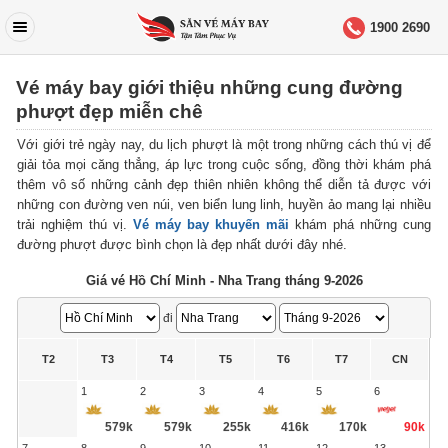
1900 2690
Vé máy bay giới thiệu những cung đường
phượt đẹp miễn chê
Với giới trẻ ngày nay, du lịch phượt là một trong những cách thú vị để
giải tỏa mọi căng thẳng, áp lực trong cuộc sống, đồng thời khám phá
thêm vô số những cảnh đẹp thiên nhiên không thể diễn tả được với
những con đường ven núi, ven biển lung linh, huyền ảo mang lại nhiều
trải nghiệm thú vị.
Vé máy bay khuyến mãi
khám phá những cung
đường phượt được bình chọn là đẹp nhất dưới đây nhé.
Giá vé Hồ Chí Minh - Nha Trang tháng 9-2026
đi
T2
T3
T4
T5
T6
T7
CN
1
2
3
4
5
6
579k
579k
255k
416k
170k
90k