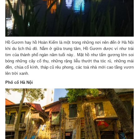
Hồ Gươm hay hồ Hoàn Kiếm là một trong những nơi nên đến ở Hà Nội
khi du lịch thủ đô. Nằm ở giữa trung tâm, Hồ Gươm được ví như trái
tim của thành phố ngàn năm tuổi này.. Mặt hồ như tấm gương lớn soi
bóng những cây cổ thụ, những rặng liễu thướt tha tóc rủ, những mái
đền, chùa cổ kính, tháp cũ rêu phong, các toà nhà mới cao tầng vươn
lên trời xanh.
Phố cổ Hà Nội