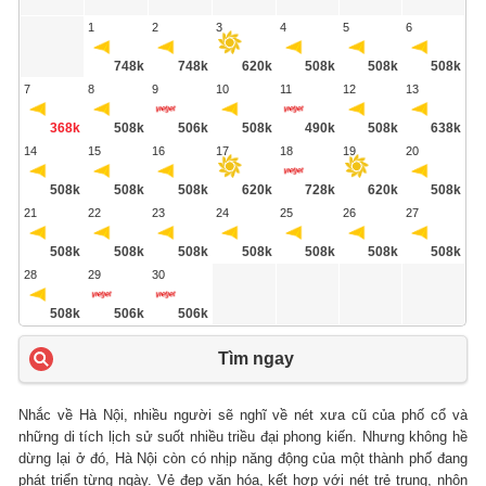
1
2
3
4
5
6
748k
748k
620k
508k
508k
508k
7
8
9
10
11
12
13
368k
508k
506k
508k
490k
508k
638k
14
15
16
17
18
19
20
508k
508k
508k
620k
728k
620k
508k
21
22
23
24
25
26
27
508k
508k
508k
508k
508k
508k
508k
28
29
30
508k
506k
506k
Tìm ngay
Nhắc về Hà Nội, nhiều người sẽ nghĩ về nét xưa cũ của phố cổ và
những di tích lịch sử suốt nhiều triều đại phong kiến. Nhưng không hề
dừng lại ở đó, Hà Nội còn có nhịp năng động của một thành phố đang
phát triển từng ngày. Vẻ đẹp văn hóa, kết hợp với nét trẻ trung, nhộn