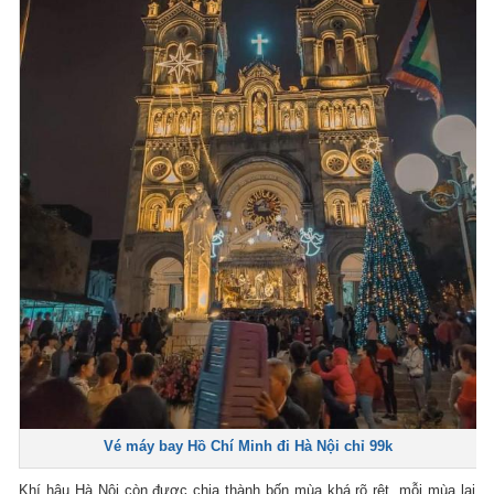
Vé máy bay Hồ Chí Minh đi Hà Nội chỉ 99k
Khí hậu Hà Nội còn được chia thành bốn mùa khá rõ rệt, mỗi mùa lại