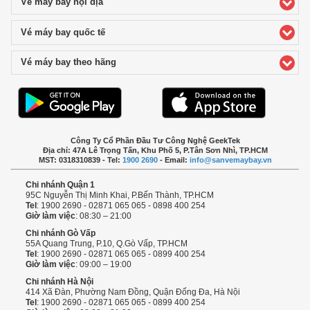
Vé máy bay nội địa
click to expand contents
Vé máy bay quốc tế
click to expand contents
Vé máy bay theo hãng
click to expand contents
Công Ty Cổ Phần Đầu Tư Công Nghệ GeekTek
Địa chỉ: 47A Lê Trọng Tấn, Khu Phố 5, P.Tân Sơn Nhì, TP.HCM
MST: 0318310839 - Tel:
1900 2690
- Email:
info@sanvemaybay.vn
Chi nhánh Quận 1
95C Nguyễn Thị Minh Khai, P.Bến Thành, TP.HCM
Tel
: 1900 2690 - 02871 065 065 - 0898 400 254
Giờ làm việc
: 08:30 – 21:00
Chi nhánh Gò Vấp
55A Quang Trung, P.10, Q.Gò Vấp, TP.HCM
Tel
: 1900 2690 - 02871 065 065 - 0899 400 254
Giờ làm việc
: 09:00 – 19:00
Chi nhánh Hà Nội
414 Xã Đàn, Phường Nam Đồng, Quận Đống Đa, Hà Nội
Tel
: 1900 2690 - 02871 065 065 - 0899 400 254