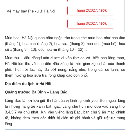
Tháng 2/2027:
490k
Vé máy bay Pleiku đi Hà Nội
Tháng 3/2027:
490k
Mùa hoa: Hà Nội quanh năm ngập tràn trong các mùa hoa như hoa đào
(tháng 1), hoa ban (tháng 2), hoa sưa (tháng 3), hoa sen (mùa hè), hoa
sữa (tháng 9 – 10), cúc họa mi (tháng 10 – 12)…
Mùa thu – đầu đông:Luôn được đi vào thơ ca với biết bao lãng mạn,
Hà Nội lúc thu về cho đến đầu đông là thời gian đẹp nhất của thành
phố. Tiết trời lúc này đã bớt nóng, nắng nhẹ, trong cái se lạnh, có
thêm hương hoa sữa trải rộng khắp các con phố.
Địa điểm du lịch ở Hà Nội
Quảng trường Ba Đình – Lăng Bác
Lăng Bác là nơi lưu giữ thi hài của vị lãnh tụ kính yêu. Bên ngoài lăng
là những hàng tre xanh bát ngát. Lăng chủ tích mở cửa vào sáng thứ
3,4,5,7 và chủ nhật. Khi vào viếng lăng Bác, bạn chú ý ăn mặc chỉnh
tề, không đem theo các thiết bị điện tử ghi hành và giữ trật tự trong
lăng.