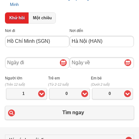
Minh
Khứ hồi
Một chiều
Nơi đi
Nơi đến
Ngày
Ngày
đi
về
Người lớn
Trẻ em
Em bé
(Trên 12 tuổi)
(Từ 2-12 tuổi)
(Dưới 2 tuổi)
1
0
0
Tìm ngay