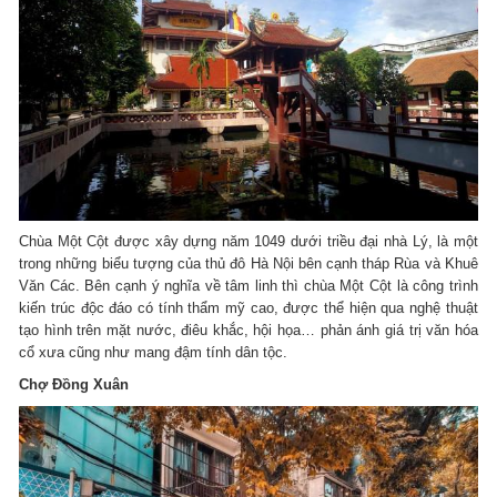
Chùa Một Cột được xây dựng năm 1049 dưới triều đại nhà Lý, là một
trong những biểu tượng của thủ đô Hà Nội bên cạnh tháp Rùa và Khuê
Văn Các. Bên cạnh ý nghĩa về tâm linh thì chùa Một Cột là công trình
kiến trúc độc đáo có tính thẩm mỹ cao, được thể hiện qua nghệ thuật
tạo hình trên mặt nước, điêu khắc, hội họa… phản ánh giá trị văn hóa
cổ xưa cũng như mang đậm tính dân tộc.
Chợ Đồng Xuân