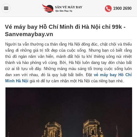
1900 2690
Vé máy bay Hồ Chí Minh đi Hà Nội chỉ 99k -
Sanvemaybay.vn
Người ta vẫn thường ca thán rằng Hà Nội đông đúc, chật chội và thiếu
vắng đi những giá trị tốt đẹp của cuộc sống. Nhưng bạn có biết rằng
thủ đô ngàn năm văn hiến, mảnh đất hội tụ khí thiêng sông núi nhiệt
thành và hào phóng vô cùng. Bởi, Hà Nội luôn dang tay đón chào bất
cứ ai tề tựu về đây. Những mảng màu sáng tối trong cuộc sống luôn
đan xen với nhau, đó là quy luật bất biến. Đặt
vé máy bay Hồ Chí
Minh Hà Nội
giá rẻ để tự cảm nhận một Hà Nội của riêng bạn nhé.