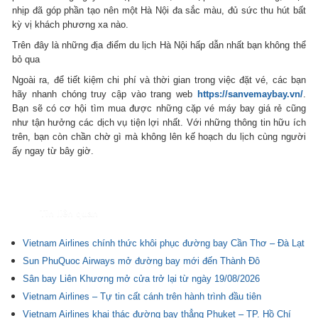
nhịp đã góp phần tạo nên một Hà Nội đa sắc màu, đủ sức thu hút bất
kỳ vị khách phương xa nào.
Trên đây là những địa điểm du lịch Hà Nội hấp dẫn nhất bạn không thể
bỏ qua
Ngoài ra, để tiết kiệm chi phí và thời gian trong việc đặt vé, các bạn
hãy nhanh chóng truy cập vào trang web
https://sanvemaybay.vn/
.
Bạn sẽ có cơ hội tìm mua được những cặp vé máy bay giá rẻ cũng
như tận hưởng các dịch vụ tiện lợi nhất. Với những thông tin hữu ích
trên, bạn còn chần chờ gì mà không lên kế hoạch du lịch cùng người
ấy ngay từ bây giờ.
Tin liên quan
Vietnam Airlines chính thức khôi phục đường bay Cần Thơ – Đà Lạt
Sun PhuQuoc Airways mở đường bay mới đến Thành Đô
Sân bay Liên Khương mở cửa trở lại từ ngày 19/08/2026
Vietnam Airlines – Tự tin cất cánh trên hành trình đầu tiên
Vietnam Airlines khai thác đường bay thẳng Phuket – TP. Hồ Chí