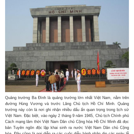
Quảng trường Ba Đình là quảng trường lớn nhất Việt Nam, nằm trên
đường Hùng Vương và trước Lăng Chủ tịch Hồ Chí Minh. Quảng
trường này còn là nơi ghi nhận nhiều dấu ấn quan trọng trong lịch sử
Việt Nam. Đặc biệt, vào ngày 2 tháng 9 năm 1945, Chủ tịch Chính phủ
Cách mạng lâm thời Việt Nam Dân chủ Cộng hòa Hồ Chí Minh đã đọc
bản Tuyên ngôn độc lập khai sinh ra nước Việt Nam Dân chủ Cộng
hòa. Đây cũng là nơi diễn ra các cuộc diễu hành nhân dịp các ngày lễ