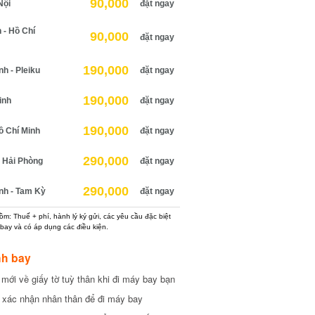
90,000
ội
đặt ngay
 Hồ Chí
90,000
đặt ngay
190,000
 - Pleiku
đặt ngay
190,000
nh
đặt ngay
190,000
 Chí Minh
đặt ngay
290,000
Hải Phòng
đặt ngay
290,000
h - Tam Kỳ
đặt ngay
: Thuế + phí, hành lý ký gửi, các yêu cầu đặc biệt
ay và có áp dụng các điều kiện.
h bay
ới về giấy tờ tuỳ thân khi đi máy bay bạn
xác nhận nhân thân để đi máy bay