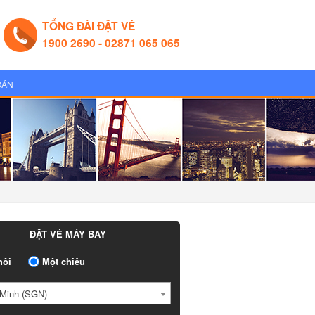
TỔNG ĐÀI ĐẶT VÉ
1900 2690 - 02871 065 065
OÁN
ĐẶT VÉ MÁY BAY
ồi
Một chiều
Minh (SGN)