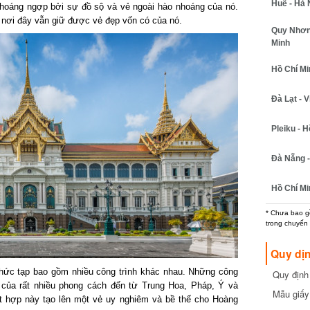
Huế - Hà N
oáng ngợp bởi sự đồ sộ và vẻ ngoài hào nhoáng của nó.
ơi đây vẫn giữ được vẻ đẹp vốn có của nó.
Quy Nhơn -
Minh
Hồ Chí Minh
Đà Lạt - Vi
Pleiku - Hồ
Đà Nẵng - 
Hồ Chí Min
* Chưa bao gồm
trong chuyến b
Quy dịn
ức tạp bao gồm nhiều công trình khác nhau. Những công
Quy định m
cần biết
 của rất nhiều phong cách đến từ Trung Hoa, Pháp, Ý và
Mẫu giấy 
 hợp này tạo lên một vẻ uy nghiêm và bề thế cho Hoàng