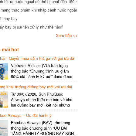
tét ra nước ngoài có thể bị phạt đến 150tr
mang thực phẩm khi nhập cảnh nước ngoài
i máy bay
 bay bị sai tên xử lý như thế nào?
Xem tiếp >>
mãi hot
hâm Quyến mua sắm thả ga với gói ưu đã
phí gói cước
Vietravel Airlines (VU) trân trọng
thông báo “Chương trình ưu giảm
50% giá hành lý ký gửi” đang được
triển khai cho đường bay quốc tế mới
g khai trường đường bay mới với ưu đãi
kết nối từ TP. Hồ Chí Minh
(SGN) đi Thâm Quyến – Trung Quốc
Từ 06/07/2026, Sun PhuQuoc
(SZX), chi tiết như sau: LỊCH BAY
Airways chính thức mở bán vé cho
CHI TIẾT Đường bay SHCB Giờ khởi
hai đường bay mới, kết nối những
hành Giờ đến Tần suất…
điểm đến giàu trải nghiệm, giúp hành
o Airways – Ưu đãi hành lý
khách khám phá vẻ đẹp thiên nhiên
và văn hóa của miền Trung Việt Nam.
Bamboo Airways (BAV) trân trọng
Thông tin đường bay mới Đường bay
thông báo chương trình “ƯU ĐÃI
SHCB Giờ bay Tần suất Thời gian
TẶNG HÀNH LÝ ĐƯỜNG BAY SGN –