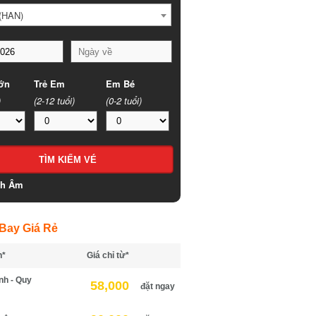
HAN)
n
Trẻ Em
Em Bé
(2-12 tuổi)
(0-2 tuổi)
h Âm
ay Giá Rẻ
*
Giá chỉ từ*
h - Quy
58,000
đặt ngay