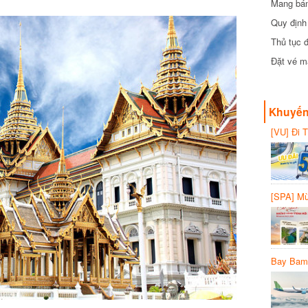
Mang bánh 
đồng
Quy định 
Thủ tục đ
Đặt vé máy
Khuyến 
[VU] Đi T
giảm 50% 
[SPA] Mừn
20%
Bay Bambo