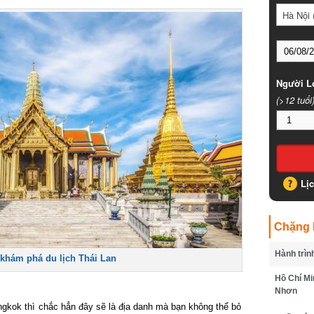
Hà Nội (
Người Lớ
(>12 tuổi)
Lịc
Chặng B
Hành trình
hám phá du lịch Thái Lan
Hồ Chí Min
Nhơn
ngkok thì chắc hẳn đây sẽ là địa danh mà bạn không thể bỏ