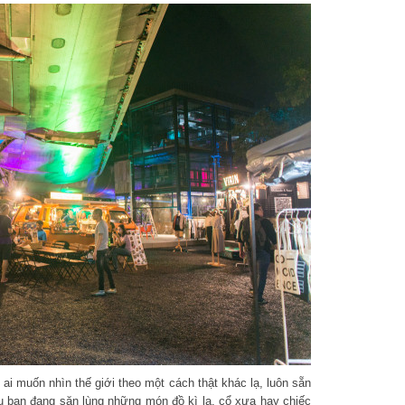
 muốn nhìn thế giới theo một cách thật khác lạ, luôn sẵn
ạn đang săn lùng những món đồ kì lạ, cổ xưa hay chiếc