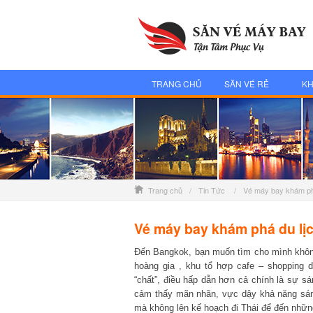
TRANG CHỦ
SĂN VÉ RẺ
KH
Trang chủ
/
Tin Tức
/
Vé máy bay khám phá
Vé máy bay khám phá du lịc
Đến Bangkok, bạn muốn tìm cho mình không 
hoàng gia , khu tổ hợp cafe – shopping d
“chất”, điều hấp dẫn hơn cả chính là sự sáng
cảm thấy mãn nhãn, vực dậy khả năng sáng 
mà không lên kế hoạch đi Thái để đến những 