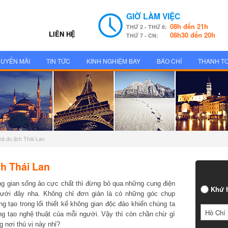
GIỜ LÀM VIỆC
08h đến 21h
THỨ 2 - THỨ 6:
LIÊN HỆ
08h30 đến 20h
THỨ 7 - CN:
UYẾN MÃI
TIN TỨC
KINH NGHIỆM BAY
BÁO CHÍ
THANH T
 du lịch Thái Lan
h Thái Lan
gian sống ảo cực chất thì đừng bỏ qua những cung điện
Khứ h
ưới đây nha. Không chỉ đơn giản là có những góc chụp
 tạo trong lối thiết kế không gian độc đáo khiến chúng ta
Hồ Chí 
tạo nghệ thuật của mỗi người. Vậy thì còn chần chừ gì
nơi thú vị này nhỉ?