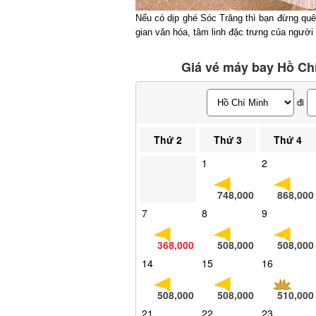
Nếu có dịp ghé Sóc Trăng thì bạn đừng quê
gian văn hóa, tâm linh đặc trưng của người
Giá vé máy bay Hồ Chí
đi
Thứ 2
Thứ 3
Thứ 4
1
2
748,000
868,000
7
8
9
368,000
508,000
508,000
14
15
16
508,000
508,000
510,000
21
22
23