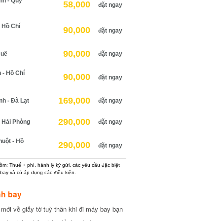
h - Quy
58,000
đặt ngay
Hồ Chí
90,000
đặt ngay
90,000
uế
đặt ngay
 Hồ Chí
90,000
đặt ngay
169,000
 - Đà Lạt
đặt ngay
290,000
Hải Phòng
đặt ngay
ột - Hồ
290,000
đặt ngay
: Thuế + phí, hành lý ký gửi, các yêu cầu đặc biệt
ay và có áp dụng các điều kiện.
h bay
ới về giấy tờ tuỳ thân khi đi máy bay bạn