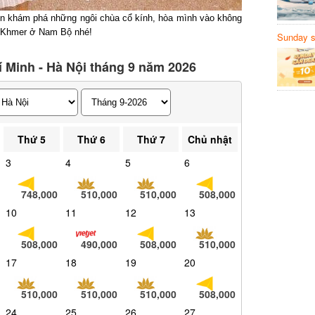
n khám phá những ngôi chùa cổ kính, hòa mình vào không
 Khmer ở Nam Bộ nhé!
Sunday să
Sanvemay
 Minh - Hà Nội tháng 9 năm 2026
Thứ 5
Thứ 6
Thứ 7
Chủ nhật
3
4
5
6
748,000
510,000
510,000
508,000
10
11
12
13
508,000
490,000
508,000
510,000
17
18
19
20
510,000
510,000
510,000
508,000
24
25
26
27