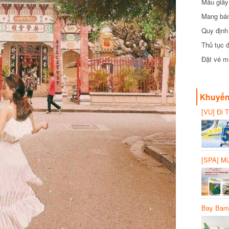
Mẫu giấy 
Mang bánh 
đồng
Quy định 
Thủ tục đ
Đặt vé máy
Khuyến 
[VU] Đi T
giảm 50% 
[SPA] Mừn
20%
Bay Bambo