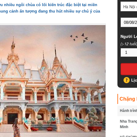
nhiều ngôi chùa có lối kiến trúc đặc biệt tại miền
Hà Nội (
ung cảnh ấn tượng đang thu hút nhiều sự chú ý của
Người Lớ
(>12 tuổi)
Lịc
Chặng B
Hành trình
Nha Trang 
Minh