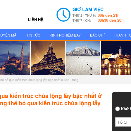
GIỜ LÀM VIỆC
08h đến 21h
THỨ 2 - THỨ 6:
LIÊN HỆ
08h30 đến 20h
THỨ 7 - CN:
UYẾN MÃI
TIN TỨC
KINH NGHIỆM BAY
BÁO CHÍ
THANH T
hể bỏ qua kiến trúc chùa lộng lẫy bậc nhất ở Sóc Trăng
ua kiến trúc chùa lộng lẫy bậc nhất ở
g thể bỏ qua kiến trúc chùa lộng lẫy
Khứ h
Hồ Chí 