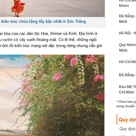
Hồ Chí Min
Nhơn
Đà Nẵng - 
iến trúc chùa lộng lẫy bậc nhất ở Sóc Trăng
Minh
Hà Nội - H
n hóa của các dân tộc Hoa, Khmer và Kinh. Địa hình ở
vườn có cây xanh thoáng mát. Có lẽ thế, những ngôi
Quy Nhơn -
bởi lối kiến trúc mang nét đặc trưng riêng nhưng vẫn giữ
Minh
Hồ Chí Minh
Đà Nẵng - 
Ban Mê Thu
Chí Minh
* Chưa bao gồm
trong chuyến b
Quy dịn
Quy định m
cần biết