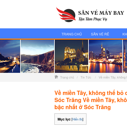
TRANG CHỦ
SĂN VÉ RẺ
KH
Trang chủ
/
Tin Tức
/
Về miền Tây, không t
Về miền Tây, không thể bỏ q
Sóc Trăng Về miền Tây, khôn
bậc nhất ở Sóc Trăng
Mục lục
[
Hiển thị
]