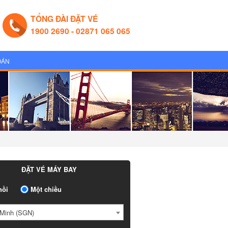
TỔNG ĐÀI ĐẶT VÉ
1900 2690 - 02871 065 065
OÁN
ĐẶT VÉ MÁY BAY
ồi
Một chiều
Minh (SGN)