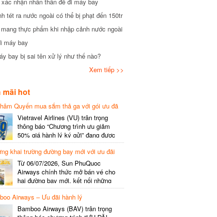
xác nhận nhân thân để đi máy bay
tét ra nước ngoài có thể bị phạt đến 150tr
mang thực phẩm khi nhập cảnh nước ngoài
i máy bay
 bay bị sai tên xử lý như thế nào?
Xem tiếp >>
mãi hot
hâm Quyến mua sắm thả ga với gói ưu đã
phí gói cước
Vietravel Airlines (VU) trân trọng
thông báo “Chương trình ưu giảm
50% giá hành lý ký gửi” đang được
triển khai cho đường bay quốc tế mới
g khai trường đường bay mới với ưu đãi
kết nối từ TP. Hồ Chí Minh
(SGN) đi Thâm Quyến – Trung Quốc
Từ 06/07/2026, Sun PhuQuoc
(SZX), chi tiết như sau: LỊCH BAY
Airways chính thức mở bán vé cho
CHI TIẾT Đường bay SHCB Giờ khởi
hai đường bay mới, kết nối những
hành Giờ đến Tần suất…
điểm đến giàu trải nghiệm, giúp hành
o Airways – Ưu đãi hành lý
khách khám phá vẻ đẹp thiên nhiên
và văn hóa của miền Trung Việt Nam.
Bamboo Airways (BAV) trân trọng
Thông tin đường bay mới Đường bay