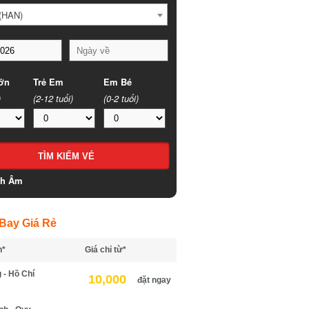
HAN)
n
Trẻ Em
Em Bé
(2-12 tuổi)
(0-2 tuổi)
h Âm
ay Giá Rẻ
*
Giá chỉ từ*
- Hồ Chí
10,000
đặt ngay