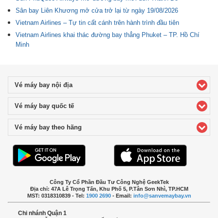
Sân bay Liên Khương mở cửa trở lại từ ngày 19/08/2026
Vietnam Airlines – Tự tin cất cánh trên hành trình đầu tiên
Vietnam Airlines khai thác đường bay thẳng Phuket – TP. Hồ Chí
Minh
Vé máy bay nội địa
click to expand contents
Vé máy bay quốc tế
click to expand contents
Vé máy bay theo hãng
click to expand contents
Công Ty Cổ Phần Đầu Tư Công Nghệ GeekTek
Địa chỉ: 47A Lê Trọng Tấn, Khu Phố 5, P.Tân Sơn Nhì, TP.HCM
MST: 0318310839 - Tel:
1900 2690
- Email:
info@sanvemaybay.vn
Chi nhánh Quận 1