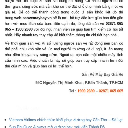
được mở, thì cuộc đi “săn” vô cùng sôi động. Có nhiều người dù bỏ
thời gian, công sức mà vẫn khó có thể đặt chỗ cho mình bằng một vé
giá rẻ. Để có thể thành công trong cuộc đi săn khốc liệt đó thì
trang
web sanvemaybay.vn
sẽ là nơi hỗ trợ đắc lực giúp bạn tiến gần
hơn với mục đích của bạn. Bên cạnh đó, tổng đài săn vé
02871 065
065 – 1900 2690
với đội ngũ nhân viên sẽ giúp bạn tìm kiếm cơ hội tốt
nhất. Hãy nhanh tay truy cập để biết thêm thông tin chi tiết bạn nhé.
Về thời gian săn vé: Vì số lượng người săn vé rất đông nên bạn có
thể phải chịu khó săn vé lúc mọi người thường đã đi ngủ, ít lên mạng
như đêm khuya hay sáng sớm. Ngoài ra, bạn cần một chiếc máy tính
cấu hình cao: Việc chuẩn bị này sẽ giúp bạn truy cập nhanh hơn đối
thủ của mình và giúp bạn có lợi thế hơn.
Săn Vé Máy Bay Giá Rẻ
95C Nguyễn Thị Minh Khai, P.Bến Thành, TP.HCM
Tel :
1900 2690
–
02871 065 065
Tin liên quan
Vietnam Airlines chính thức khôi phục đường bay Cần Thơ – Đà Lạt
Sun PhuQuoc Airways mở đường bay mới đến Thành Đô