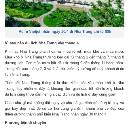
Vé rẻ Vietjet nhân ngày 30/4 đi Nha Trang chỉ từ 99k
Vì sao nên du lịch Nha Trang vào tháng 4
Khí hậu Nha Trang phân hóa hai mùa rõ rệt: mùa khô và mùa mưa.
Mùa khô ở Nha Trang thường kéo dài từ tháng 1 đến tháng 7, tháng 8
dương lịch. Còn mùa mưa bắt đầu từ tháng 9 đến tháng 11 hàng năm.
Trong đó, các tháng 2, 3 và 4 là thời điểm lý tưởng để quý khách đi du
lịch Nha Trang.
Thời tiết Nha Trang tháng 4 là thời điểm bắt đầu mùa khô ở Nha
Trang, tuy nhiên vì đây là khoảng thời gian sau tết nên lượng khách
du lịch cũng thưa dần nên giá các dịch vụ du lịch ở đây cũng giảm.
Chần chừ gì mà không đặt ngay vé cho cả gia đình để có vị trí bay và
giờ bay đẹp nhất để có cơ hội cùng gia đình khám phá vẻ đẹp của
thiên đường thành phố biển Nha Trang nhân ngày 30 tháng 4.
Phương tiện di chuyển