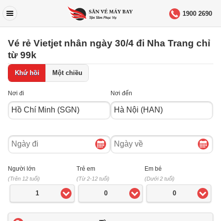
1900 2690
Vé rẻ Vietjet nhân ngày 30/4 đi Nha Trang chỉ
từ 99k
Khứ hồi
Một chiều
Nơi đi
Nơi đến
Ngày
Ngày
đi
về
Người lớn
Trẻ em
Em bé
(Trên 12 tuổi)
(Từ 2-12 tuổi)
(Dưới 2 tuổi)
1
0
0