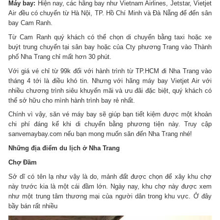
Máy bay:
Hiện nay, các hãng bay như Vietnam Airlines, Jetstar, Vietjet
Air đều có chuyến từ Hà Nội, TP. Hồ Chí Minh và Đà Nẵng để đến sân
bay Cam Ranh.
Từ Cam Ranh quý khách có thể chọn di chuyển bằng taxi hoặc xe
buýt trung chuyển tại sân bay hoặc của Cty phương Trang vào Thành
phố Nha Trang chỉ mất hơn 30 phút.
Với giá vé chỉ từ 99k đối với hành trình từ TP.HCM đi Nha Trang vào
tháng 4 tới là điều khó tin. Nhưng với hãng máy bay Vietjet Air với
nhiều chương trình siêu khuyến mãi và ưu đãi đặc biệt, quý khách có
thể
sở
hữu cho mình hành trình bay rẻ nhất.
Chính vì vậy, săn vé máy bay sẽ giúp bạn tiết kiệm được một khoản
chi phí đáng kể khi di chuyển bằng phương tiện này. Truy cập
sanvemaybay.com nếu bạn mong muốn săn đến Nha Trang nhé!
Những địa điểm du lịch ở Nha Trang
Chợ Đầm
Sở dĩ có tên lạ như vậy là do, mảnh đất được chọn để xây khu chợ
này trước kia là một cái đầm lớn. Ngày nay, khu chợ này được xem
như một trung tâm thương mại của người dân trong khu vực. Ở đây
bầy bán rất nhiều