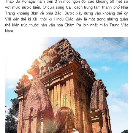
Tháp Bà Ponagar nằm trên đỉnh một ngọn đồi cao khoảng 50 mét so
với mực nước biển. Ở cửa sông Cái, cách trung tâm thành phố Nha
Trang khoảng 3km về phía Bắc. Được xây dựng vào khoảng thế kỷ
VIII đến thế kỉ XIII thời kì Hindu Giáo, đây là một trong những quần
thể kiến trúc thuộc nền văn hóa Chăm Pa lớn nhất miền Trung Việt
Nam.