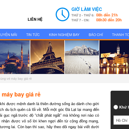
GIỜ LÀM VIỆC
08h đến 21h
THỨ 2 - THỨ 6:
LIÊN HỆ
08h30 đến 20h
THỨ 7 - CN:
UYẾN MÃI
TIN TỨC
KINH NGHIỆM BAY
BÁO CHÍ
THANH T
 cùng vé máy bay giá rẻ
 máy bay giá rẻ
khi được mệnh danh là thiên đường sống ảo dành cho giới
Khứ h
h du lịch quên cả lối về. Mỗi một góc Đà Lạt lại mang đến
 gục ngã trước độ “chất phát ngất” mà không nơi nào có
Hồ Chí 
nhận được vô số lời khen ngợi đến từ cộng đồng mạng,
ơng lai. Còn bạn thì sao, hãy theo dõi ngay bài viết dưới