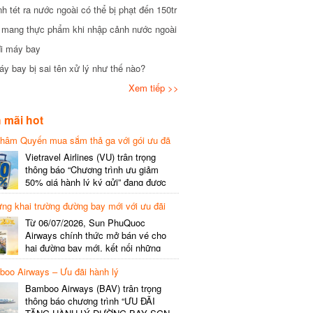
tét ra nước ngoài có thể bị phạt đến 150tr
mang thực phẩm khi nhập cảnh nước ngoài
i máy bay
 bay bị sai tên xử lý như thế nào?
Xem tiếp >>
mãi hot
hâm Quyến mua sắm thả ga với gói ưu đã
phí gói cước
Vietravel Airlines (VU) trân trọng
thông báo “Chương trình ưu giảm
50% giá hành lý ký gửi” đang được
triển khai cho đường bay quốc tế mới
g khai trường đường bay mới với ưu đãi
kết nối từ TP. Hồ Chí Minh
(SGN) đi Thâm Quyến – Trung Quốc
Từ 06/07/2026, Sun PhuQuoc
(SZX), chi tiết như sau: LỊCH BAY
Airways chính thức mở bán vé cho
CHI TIẾT Đường bay SHCB Giờ khởi
hai đường bay mới, kết nối những
hành Giờ đến Tần suất…
điểm đến giàu trải nghiệm, giúp hành
o Airways – Ưu đãi hành lý
khách khám phá vẻ đẹp thiên nhiên
và văn hóa của miền Trung Việt Nam.
Bamboo Airways (BAV) trân trọng
Thông tin đường bay mới Đường bay
thông báo chương trình “ƯU ĐÃI
SHCB Giờ bay Tần suất Thời gian