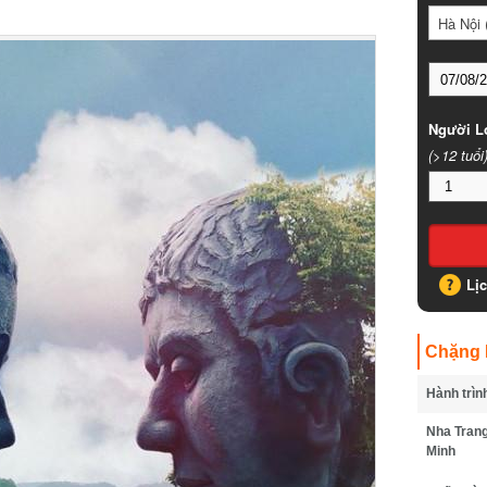
Hà Nội (
Người Lớ
(>12 tuổi)
Lịc
Chặng B
Hành trình
Nha Trang 
Minh