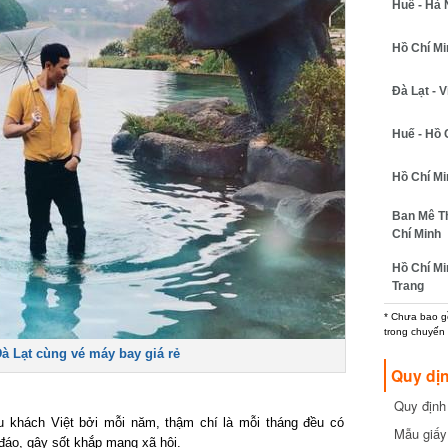
Huế - Hà N
Hồ Chí Minh
Đà Lạt - Vi
Huế - Hồ C
Hồ Chí Min
Ban Mê Thu
Chí Minh
Hồ Chí Min
Trang
* Chưa bao gồm
trong chuyến b
à Lạt cùng vé máy bay giá rẻ
Quy dịn
Quy định m
cần biết
 khách Việt bởi mỗi năm, thậm chí là mỗi tháng đều có
Mẫu giấy 
áo, gây sốt khắp mạng xã hội.