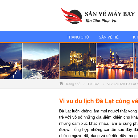
TRANG CHỦ
SĂN VÉ RẺ
KH
Trang chủ
/
Tin Tức
/
Vi vu du lịch Đà Lạt
Vi vu du lịch Đà Lạt cùng vé
Đà Lạt luôn không làm mọi người thất vọng 
trẻ với vô số những địa điểm khiến cho khác
những cảm xúc khác nhau, làm ai cũng phải
được. Tổng hợp những cái tên sau đây đã 
những người đã, đang và sẽ đến đây trong tư