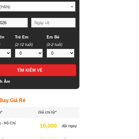
HAN)
n
Trẻ Em
Em Bé
(2-12 tuổi)
(0-2 tuổi)
h Âm
ay Giá Rẻ
*
Giá chỉ từ*
- Hồ Chí
10,000
đặt ngay