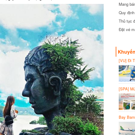
Mang bánh 
đồng
Quy định 
Thủ tục đ
Đặt vé máy
Khuyến 
[VU] Đi T
giảm 50% 
[SPA] Mừn
20%
Bay Bambo