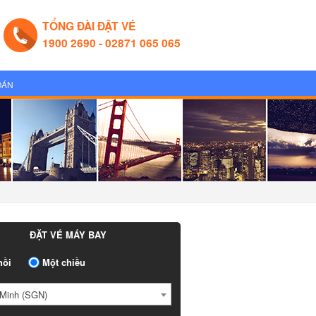
TỔNG ĐÀI ĐẶT VÉ
1900 2690 - 02871 065 065
OÁN
ĐẶT VÉ MÁY BAY
ồi
Một chiều
Minh (SGN)