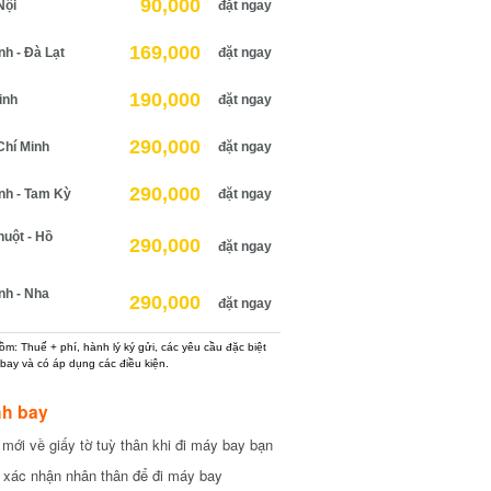
90,000
ội
đặt ngay
169,000
 - Đà Lạt
đặt ngay
190,000
nh
đặt ngay
290,000
hí Minh
đặt ngay
290,000
h - Tam Kỳ
đặt ngay
ột - Hồ
290,000
đặt ngay
h - Nha
290,000
đặt ngay
: Thuế + phí, hành lý ký gửi, các yêu cầu đặc biệt
ay và có áp dụng các điều kiện.
h bay
ới về giấy tờ tuỳ thân khi đi máy bay bạn
xác nhận nhân thân để đi máy bay