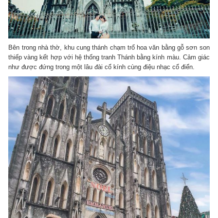
Bên trong nhà thờ, khu cung thánh chạm trổ hoa văn bằng gỗ sơn son
thiếp vàng kết hợp với hệ thống tranh Thánh bằng kính màu. Cảm giác
như được đứng trong một lâu đài cổ kính cùng điệu nhạc cổ điển.