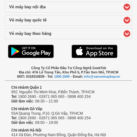
Vé máy bay nội địa
click to expand contents
Vé máy bay quốc tế
click to expand contents
Vé máy bay theo hãng
click to expand contents
Công Ty Cổ Phần Đầu Tư Công Nghệ GeekTek
Địa chỉ: 47A Lê Trọng Tấn, Khu Phố 5, P.Tân Sơn Nhì, TP.HCM
MST: 0318310839 - Tel:
1900 2690
- Email:
info@sanvemaybay.vn
Chi nhánh Quận 1
95C Nguyễn Thị Minh Khai, P.Bến Thành, TP.HCM
Tel
: 1900 2690 - 02871 065 065 - 0898 400 254
Giờ làm việc
: 08:30 – 21:00
Chi nhánh Gò Vấp
55A Quang Trung, P.10, Q.Gò Vấp, TP.HCM
Tel
: 1900 2690 - 02871 065 065 - 0899 400 254
Giờ làm việc
: 09:00 – 19:00
Chi nhánh Hà Nội
414 Xã Đàn, Phường Nam Đồng, Quận Đống Đa, Hà Nội