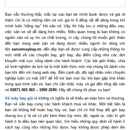
Bạn vẫn thường thắc mắc tại sao bạn bè mình book được vé giá rẻ
thậm chí là có những tấm vé với giá trị 0 đồng rất dễ dàng trong khi
mình luôn “trắng tay” khi săn vé. Vậy thì hãy lưu ý những điều sau,
việc săn vé sẽ dễ dàng hơn nhiều. Điều quan trọng là bạn không có
nguồn săn vé uy tín và chất lượng, vì vậy chúng tôi muốn giới thiệu
đến bạn trang web săn vé đang được nhiều người tin dùng với
tên
sanvemaybay.vn
, đến đây bạn sẽ được cung cấp những thông tin
mới nhất về các chuyến bay, giờ bay, địa điểm cũng như các đợt
khuyến mãi cực sống dành cho hành khách. Các bài giới thiệu, chia
sẻ kinh nghiệm du lịch lại là một kiến thức mới mà chúng tôi dành cho
bạn khi đến với trang web này. Bên cạnh đó, đội ngũ nhân viên chuyên
nghiệp luôn có mặt 24/7 để hỗ trợ bạn mọi lúc khi bạn gặp khó khăn
trong quá trình săn vé, bạn chỉ cẩn nhấc máy và gọi đến tổng đài săn
vé
02871 065 065 – 1900 2690.
Hãy để chúng tôi phục vụ bạn!
Vé máy bay giá rẻ
không có nghĩa là sẽ thiếu an toàn hơn vé thường.
Bạn sẽ vẫn bay cùng các hành khách mua vé khác. Một bất tiện là
bạn sẽ không thể hoàn hay hủy vé, bạn chỉ có thể thay đổi giờ bay
nhưng lưu ý là sẽ có phí kèm theo tùy mức độ, ngoài ra, việc kí gởi
hành lí là điều bạn nên quan tâm, tìm hiểu những quy định về hành lí
xách tay cũng như những thứ được hay không được phép đem lên