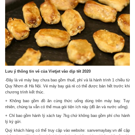
Lưu ý thông tin vé của Vietjet vào dịp tết 2020
-Đây là vé máy bay chưa bao gồm thuế, phí và là hành trình 1 chiều từ
Quy Nhơn đi Hà Nội. Vé máy bay giá rẻ có thể được bán hết trước khi
chương trình kết thúc.
+ Không bao gồm đồ ăn cùng thức uống dùng trên máy bay. Tuy
nhiên, chúng ta vẫn có thể mua gói tiện ích này (đồ ăn và nước uống).
+ Chỉ bao gồm hành lý xách tay 7kg chứ không bao gồm phí cho hành
lý ký gửi.
Quý khách hàng có thể truy cập vào website: sanvemaybay.vn để cập