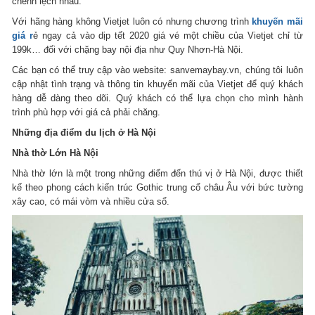
chênh lệch nhau.
Với hãng hàng không Vietjet luôn có nhưng chương trình
khuyến mãi
giá r
ẻ ngay cả vào dịp tết 2020 giá vé một chiều của Vietjet chỉ từ
199k… đối với chặng bay nội địa như Quy Nhơn-Hà Nội.
Các bạn có thể truy cập vào website: sanvemaybay.vn, chúng tôi luôn
cập nhật tình trạng và thông tin khuyến mãi của Vietjet để quý khách
hàng dễ dàng theo dõi. Quý khách có thể lựa chọn cho mình hành
trình phù hợp với giá cả phải chăng.
Những địa điểm du lịch ở Hà Nội
Nhà thờ Lớn Hà Nội
Nhà thờ lớn là một trong những điểm đến thú vị ở Hà Nội, được thiết
kế theo phong cách kiến trúc Gothic trung cổ châu Âu với bức tường
xây cao, có mái vòm và nhiều cửa sổ.