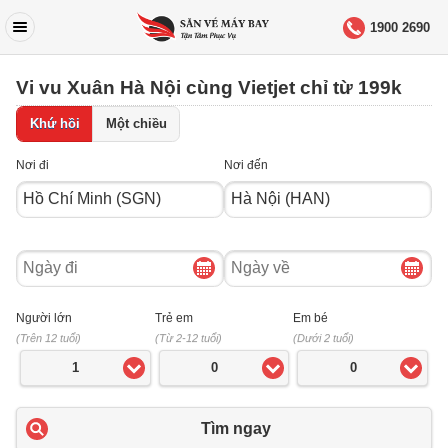
1900 2690
Vi vu Xuân Hà Nội cùng Vietjet chỉ từ 199k
Khứ hồi
Một chiều
Nơi đi
Nơi đến
Ngày
Ngày
đi
về
Người lớn
Trẻ em
Em bé
(Trên 12 tuổi)
(Từ 2-12 tuổi)
(Dưới 2 tuổi)
1
0
0
Tìm ngay