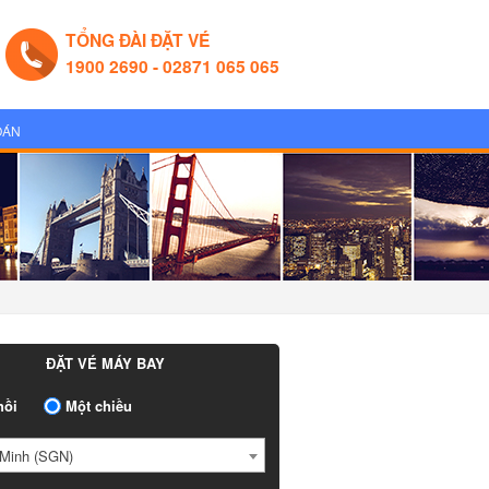
TỔNG ĐÀI ĐẶT VÉ
1900 2690 - 02871 065 065
OÁN
ĐẶT VÉ MÁY BAY
ồi
Một chiều
Minh (SGN)