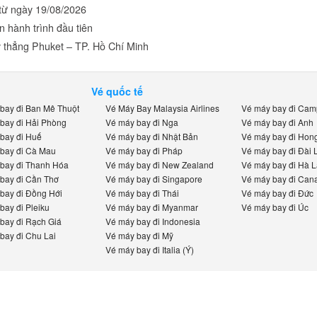
ừ ngày 19/08/2026
 hành trình đầu tiên
 thẳng Phuket – TP. Hồ Chí Minh
Vé quốc tế
ay đi Ban Mê Thuột
Vé Máy Bay Malaysia Airlines
Vé máy bay đi Camp
ay đi Hải Phòng
Vé máy bay đi Nga
Vé máy bay đi Anh
ay đi Huế
Vé máy bay đi Nhật Bản
Vé máy bay đi Hong
ay đi Cà Mau
Vé máy bay đi Pháp
Vé máy bay đi Đài L
ay đi Thanh Hóa
Vé máy bay đi New Zealand
Vé máy bay đi Hà La
ay đi Cần Thơ
Vé máy bay đi Singapore
Vé máy bay đi Cana
ay đi Đồng Hới
Vé máy bay đi Thái
Vé máy bay đi Đức
ay đi Pleiku
Vé máy bay đi Myanmar
Vé máy bay đi Úc
ay đi Rạch Giá
Vé máy bay đi Indonesia
ay đi Chu Lai
Vé máy bay đi Mỹ
Vé máy bay đi Italia (Ý)