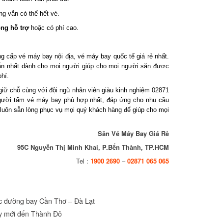
 vẫn có thể hết vé.
g hỗ trợ
hoặc có phí cao.
cấp vé máy bay nội địa, vé máy bay quốc tế giá rẻ nhất.
ẫn nhất dành cho mọi người giúp cho mọi người săn được
í.
iữ chỗ cùng với đội ngũ nhân viên giàu kinh nghiệm 02871
ười tấm vé máy bay phù hợp nhất, đáp ứng cho nhu cầu
uôn sẵn lòng phục vụ mọi quý khách hàng để giúp cho mọi
Săn Vé Máy Bay Giá Rẻ
95C Nguyễn Thị Minh Khai, P.Bến Thành, TP.HCM
Tel :
1900 2690
–
02871 065 065
c đường bay Cần Thơ – Đà Lạt
 mới đến Thành Đô