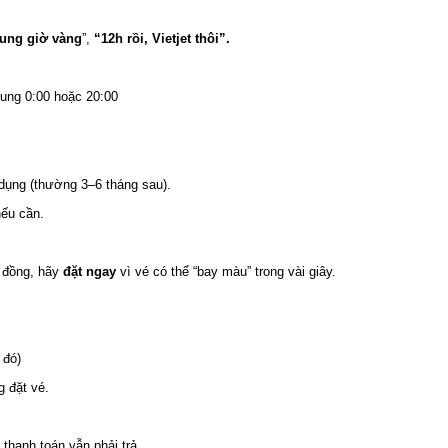
ng giờ vàng
”,
“12h rồi, Vietjet thôi”.
ung 0:00 hoặc 20:00
ụng (thường 3–6 tháng sau).
u cần.
đồng, hãy
đặt ngay
vì vé có thể “bay màu” trong vài giây.
đó)
 đặt vé.
hanh toán vẫn phải trả.