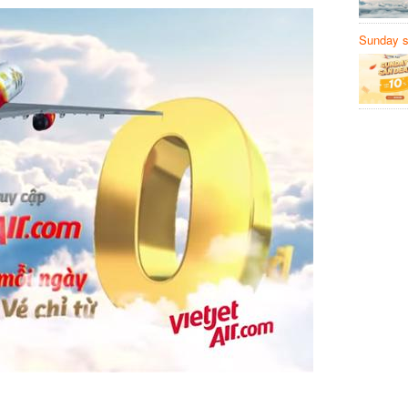
Sunday să
Sanvemay