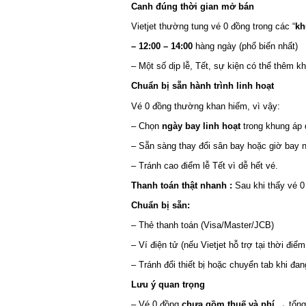
Canh đúng thời gian mở bán
Vietjet thường tung vé 0 đồng trong các “
khu
– 12:00 – 14:00
hàng ngày (phổ biến nhất)
– Một số dịp lễ, Tết, sự kiện có thể thêm kh
Chuẩn bị sẵn hành trình linh hoạt
Vé 0 đồng thường khan hiếm, vì vậy:
– Chọn
ngày bay linh hoạt
trong khung áp d
– Sẵn sàng thay đổi sân bay hoặc giờ bay nế
– Tránh cao điểm lễ Tết vì dễ hết vé.
Thanh toán thật nhanh :
Sau khi thấy vé 0 
Chuẩn bị sẵn:
– Thẻ thanh toán (Visa/Master/JCB)
– Ví điện tử (nếu Vietjet hỗ trợ tại thời điểm 
– Tránh đổi thiết bị hoặc chuyển tab khi đang
Lưu ý quan trọng
– Vé 0 đồng
chưa gồm thuế và phí
→ tổng t