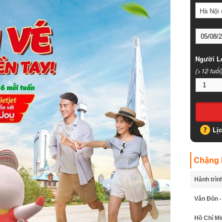
Hà Nội (
Người Lớ
(>12 tuổi)
Lịc
Chặng B
Hành trình
Vân Đồn - 
Hồ Chí Min