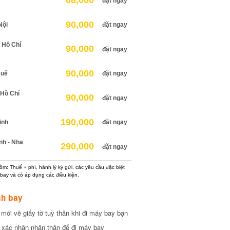
68,000
đặt ngay
90,000
ội
đặt ngay
Hồ Chí
90,000
đặt ngay
90,000
uế
đặt ngay
Hồ Chí
90,000
đặt ngay
190,000
nh
đặt ngay
h - Nha
290,000
đặt ngay
: Thuế + phí, hành lý ký gửi, các yêu cầu đặc biệt
ay và có áp dụng các điều kiện.
h bay
ới về giấy tờ tuỳ thân khi đi máy bay bạn
xác nhận nhân thân để đi máy bay