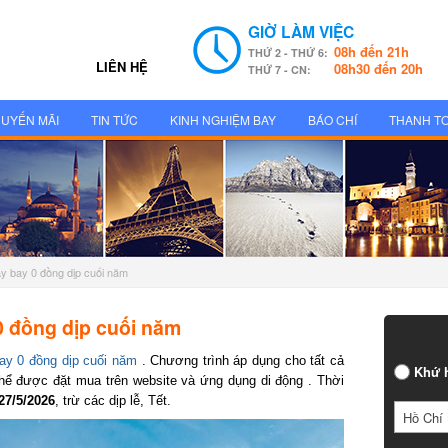
GIỜ LÀM VIỆC
08h đến 21h
THỨ 2 - THỨ 6:
LIÊN HỆ
08h30 đến 20h
THỨ 7 - CN:
UYẾN MÃI
TIN TỨC
KINH NGHIỆM BAY
BÁO CHÍ
THANH T
áy bay 0 đồng dịp cuối năm
 đồng dịp cuối năm
y 0 đồng dịp cuối năm
. Chương trình áp dụng cho tất cả
Khứ h
ể được đặt mua trên website và ứng dụng di động . Thời
7/5/2026
, trừ các dịp lễ, Tết.
Hồ Chí 