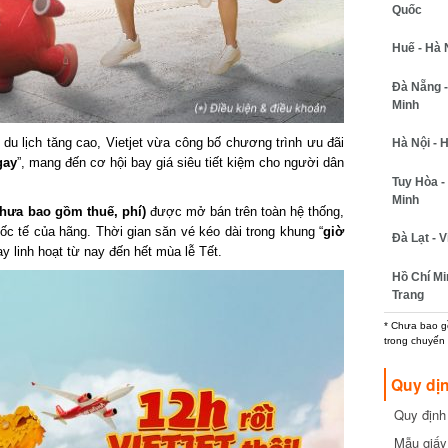
Quốc
Huế - Hà N
Đà Nẵng - 
Minh
 lịch tăng cao, Vietjet vừa công bố chương trình ưu đãi
Hà Nội - H
ay
”, mang đến cơ hội bay giá siêu tiết kiệm cho người dân
Tuy Hòa - 
Minh
ưa bao gồm thuế, phí)
được mở bán trên toàn hệ thống,
 tế của hãng. Thời gian săn vé kéo dài trong khung “
giờ
Đà Lạt - Vi
y linh hoạt từ nay đến hết mùa lễ Tết.
Hồ Chí Min
Trang
* Chưa bao gồm
trong chuyến b
Quy dịn
Quy định m
cần biết
Mẫu giấy 