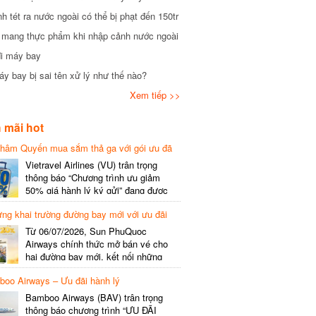
tét ra nước ngoài có thể bị phạt đến 150tr
mang thực phẩm khi nhập cảnh nước ngoài
i máy bay
 bay bị sai tên xử lý như thế nào?
Xem tiếp >>
mãi hot
hâm Quyến mua sắm thả ga với gói ưu đã
phí gói cước
Vietravel Airlines (VU) trân trọng
thông báo “Chương trình ưu giảm
50% giá hành lý ký gửi” đang được
triển khai cho đường bay quốc tế mới
g khai trường đường bay mới với ưu đãi
kết nối từ TP. Hồ Chí Minh
(SGN) đi Thâm Quyến – Trung Quốc
Từ 06/07/2026, Sun PhuQuoc
(SZX), chi tiết như sau: LỊCH BAY
Airways chính thức mở bán vé cho
CHI TIẾT Đường bay SHCB Giờ khởi
hai đường bay mới, kết nối những
hành Giờ đến Tần suất…
điểm đến giàu trải nghiệm, giúp hành
o Airways – Ưu đãi hành lý
khách khám phá vẻ đẹp thiên nhiên
và văn hóa của miền Trung Việt Nam.
Bamboo Airways (BAV) trân trọng
Thông tin đường bay mới Đường bay
thông báo chương trình “ƯU ĐÃI