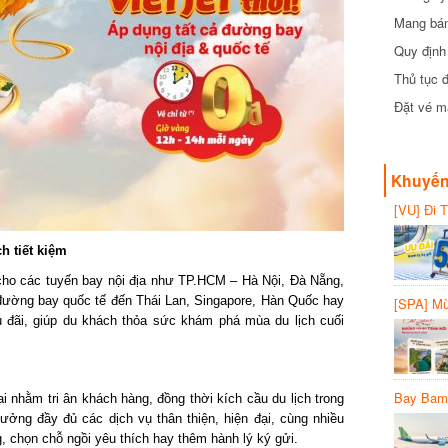
Mang bánh 
đồng
Quy định 
Thủ tục đ
Đặt vé máy
Khuyến 
[VU] Đi T
giảm 50% 
 tiết kiệm
ho các tuyến bay nội địa như TP.HCM – Hà Nội, Đà Nẵng,
ờng bay quốc tế đến Thái Lan, Singapore, Hàn Quốc hay
[SPA] Mừn
20%
đãi, giúp du khách thỏa sức khám phá mùa du lịch cuối
Bay Bambo
i nhằm tri ân khách hàng, đồng thời kích cầu du lịch trong
g đầy đủ các dịch vụ thân thiện, hiện đại, cùng nhiều
 chọn chỗ ngồi yêu thích hay thêm hành lý ký gửi.