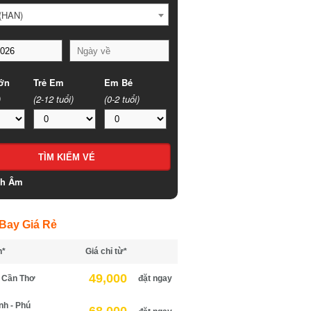
HAN)
n
Trẻ Em
Em Bé
(2-12 tuổi)
(0-2 tuổi)
h Âm
ay Giá Rẻ
*
Giá chỉ từ*
49,000
Cần Thơ
đặt ngay
h - Phú