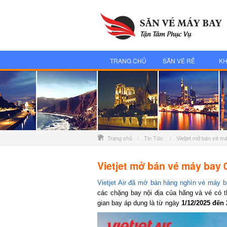
TRANG CHỦ
SĂN VÉ RẺ
KH
Trang chủ
/
Tin Tức
/
Vietjet mở bán vé m
Vietjet mở bán vé máy bay 0
Vietjet Air đã mở bán hàng nghìn vé máy ba
các chặng bay nội địa của hãng và vé có th
gian bay áp dụng là từ ngày
1/12/2025 đến 2