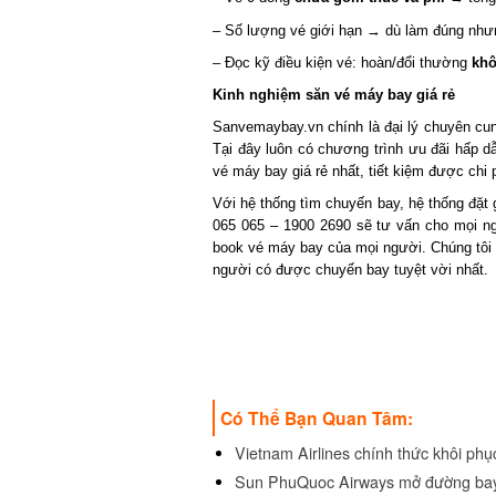
– Số lượng vé giới hạn → dù làm đúng nhưng
– Đọc kỹ điều kiện vé: hoàn/đổi thường
khôn
Kinh nghiệm săn vé máy bay giá rẻ
Sanvemaybay.vn chính là đại lý chuyên cung 
Tại đây luôn có chương trình ưu đãi hấp d
vé máy bay giá rẻ nhất, tiết kiệm được chi ph
Với hệ thống tìm chuyến bay, hệ thống đặt g
065 065 – 1900 2690 sẽ tư vấn cho mọi ng
book vé máy bay của mọi người. Chúng tôi l
người có được chuyến bay tuyệt vời nhất.
Có Thể Bạn Quan Tâm:
Vietnam Airlines chính thức khôi phụ
Sun PhuQuoc Airways mở đường bay