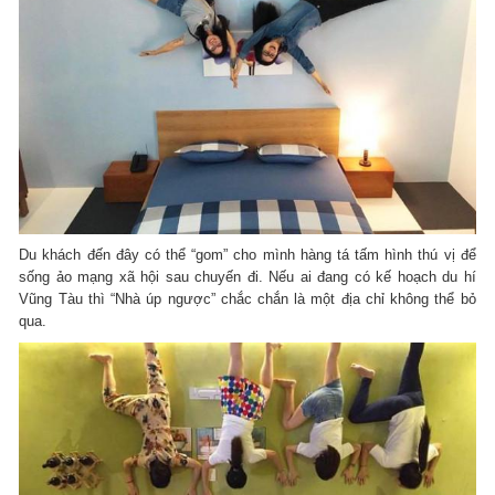
Du khách đến đây có thể “gom” cho mình hàng tá tấm hình thú vị để
sống ảo mạng xã hội sau chuyến đi. Nếu ai đang có kế hoạch du hí
Vũng Tàu thì “Nhà úp ngược” chắc chắn là một địa chỉ không thể bỏ
qua.