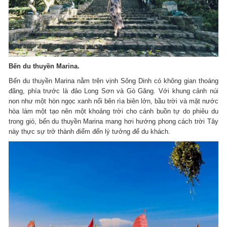
Bến du thuyền Marina.
Bến du thuyền Marina nằm trên vịnh Sông Dinh có không gian thoáng
đãng, phía trước là đảo Long Sơn và Gò Găng. Với khung cảnh núi
non như một hòn ngọc xanh nổi bên rìa biên lớn, bầu trời và mặt nước
hòa làm một tạo nên một khoảng trời cho cánh buồn tự do phiêu du
trong gió, bến du thuyền Marina mang hơi hướng phong cách trời Tây
này thực sự trở thành điểm đến lý tưởng để du khách.