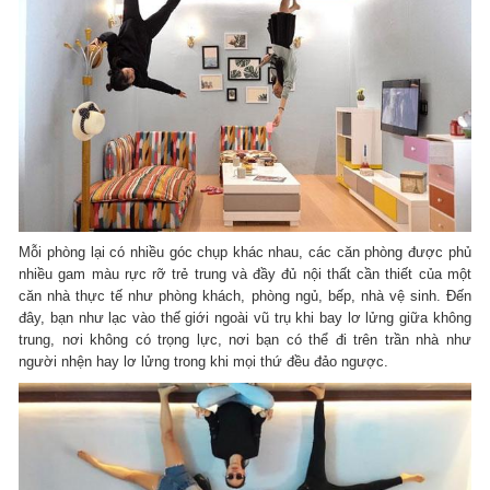
Mỗi phòng lại có nhiều góc chụp khác nhau, các căn phòng được phủ
nhiều gam màu rực rỡ trẻ trung và đầy đủ nội thất cần thiết của một
căn nhà thực tế như phòng khách, phòng ngủ, bếp, nhà vệ sinh. Đến
đây, bạn như lạc vào thế giới ngoài vũ trụ khi bay lơ lửng giữa không
trung, nơi không có trọng lực, nơi bạn có thể đi trên trần nhà như
người nhện hay lơ lửng trong khi mọi thứ đều đảo ngược.