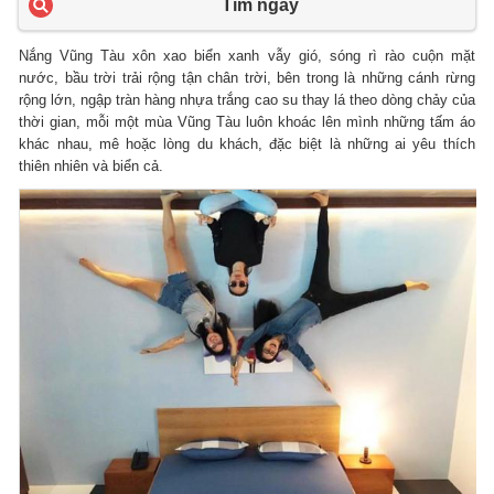
Tìm ngay
Nắng Vũng Tàu xôn xao biển xanh vẫy gió, sóng rì rào cuộn mặt
nước, bầu trời trải rộng tận chân trời, bên trong là những cánh rừng
rộng lớn, ngập tràn hàng nhựa trắng cao su thay lá theo dòng chảy của
thời gian, mỗi một mùa Vũng Tàu luôn khoác lên mình những tấm áo
khác nhau, mê hoặc lòng du khách, đặc biệt là những ai yêu thích
thiên nhiên và biển cả.