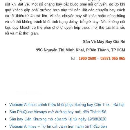
sót khi đặt vé. Một số chặng bay bắt buộc phải nối chuyến, do đó khi
quý khách gặp phải trường hợp này thì nên đặt các chuyến bay cách
xa tối thiểu từ 4h trở lên. Vì các chuyến bay sẽ khác hoặc cùng hãng
và có thể không tránh khỏi tình trạng delay, trễ giờ bay. Nếu không nối
kịp, quý khách có thể phải chờ chuyến tiếp theo, mọi thủ tục khá rắc
rối và mất thời gian.
Săn Vé Máy Bay Giá Rẻ
95C Nguyễn Thị Minh Khai, P.Bến Thành, TP.HCM
Tel :
1900 2690
–
02871 065 065
Tin liên quan
Vietnam Airlines chính thức khôi phục đường bay Cần Thơ – Đà Lạt
Sun PhuQuoc Airways mở đường bay mới đến Thành Đô
Sân bay Liên Khương mở cửa trở lại từ ngày 19/08/2026
Vietnam Airlines – Tự tin cất cánh trên hành trình đầu tiên