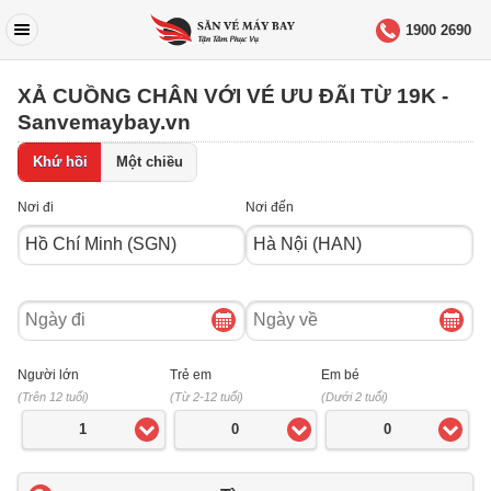
1900 2690
XẢ CUỒNG CHÂN VỚI VÉ ƯU ĐÃI TỪ 19K -
Sanvemaybay.vn
Khứ hồi
Một chiều
Nơi đi
Nơi đến
Ngày
Ngày
đi
về
Người lớn
Trẻ em
Em bé
(Trên 12 tuổi)
(Từ 2-12 tuổi)
(Dưới 2 tuổi)
1
0
0