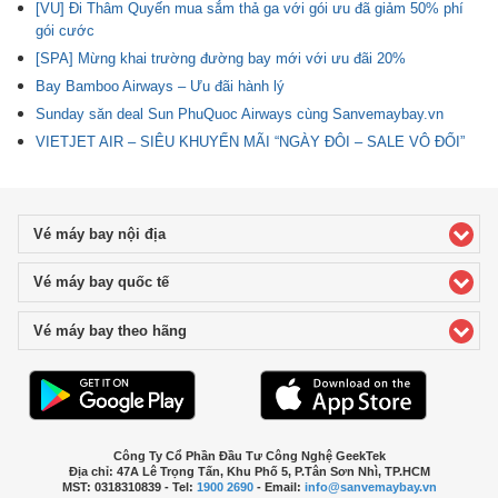
[VU] Đi Thâm Quyến mua sắm thả ga với gói ưu đã giảm 50% phí
gói cước
[SPA] Mừng khai trường đường bay mới với ưu đãi 20%
Bay Bamboo Airways – Ưu đãi hành lý
Sunday săn deal Sun PhuQuoc Airways cùng Sanvemaybay.vn
VIETJET AIR – SIÊU KHUYẾN MÃI “NGÀY ĐÔI – SALE VÔ ĐỐI”
Vé máy bay nội địa
click to expand contents
Vé máy bay quốc tế
click to expand contents
Vé máy bay theo hãng
click to expand contents
Công Ty Cổ Phần Đầu Tư Công Nghệ GeekTek
Địa chỉ: 47A Lê Trọng Tấn, Khu Phố 5, P.Tân Sơn Nhì, TP.HCM
MST: 0318310839 - Tel:
1900 2690
- Email:
info@sanvemaybay.vn