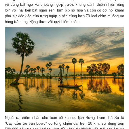
vô cùng bất ngờ và choáng ngợp trước khung cảnh thiên nhiên rộng
lớn với hai bên bạt ngàn sen, bìm bịp nở hoa và còn có cơ hội khám
phá sự độc đáo của rừng ngập nước cùng hơn 70 loài chim muông và
hàng trăm loại động thực vật quý hiếm khác.
Ngoài ra, điểm nhấn cho toàn bộ khu du lịch Rừng Tràm Trà Sư là
“Cây Cầu tre vạn bước” có tổng chiều dài trên 10 km, sử dụng trên