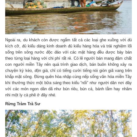
Ngoài ra, du khách còn được ngắm tất cả các loại ghe xuồng với đủ
kích cỡ, đủ kiểu dáng kinh doanh đủ kiểu hàng hóa và trải nghiệm lối
sống trên sông nước độc đáo với các mặt hàng đều được bày bán
theo từng loại hàng với chi phí rất rẻ. Có lẽ người bán mang đậm chất
con người miền Tây nên quá trình giao dịch, bán buôn không xảy ra
chuyện kỳ kèo, độn giá, chỉ có tiếng cười tiếng nói giòn giã vang trên
khắp mặt sông. Đừng quên hòa nhập cùng nếp sống văn hóa miền Tây
khi thưởng thức một bữa sáng theo kiểu “nổi” như người dân nơi đây
với các món ngon dân dã như bún riêu, bún cá, bánh tằm hay nhâm
nhi một ly cà phê ở đây nhé.
Rừng Tràm Trà Sư