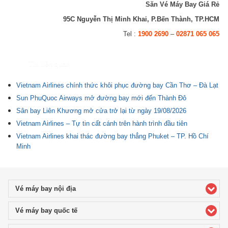
Săn Vé Máy Bay Giá Rẻ
95C Nguyễn Thị Minh Khai, P.Bến Thành, TP.HCM
Tel :
1900 2690
–
02871 065 065
Tin liên quan
Vietnam Airlines chính thức khôi phục đường bay Cần Thơ – Đà Lạt
Sun PhuQuoc Airways mở đường bay mới đến Thành Đô
Sân bay Liên Khương mở cửa trở lại từ ngày 19/08/2026
Vietnam Airlines – Tự tin cất cánh trên hành trình đầu tiên
Vietnam Airlines khai thác đường bay thẳng Phuket – TP. Hồ Chí
Minh
Vé máy bay nội địa
click to expand contents
Vé máy bay quốc tế
click to expand contents