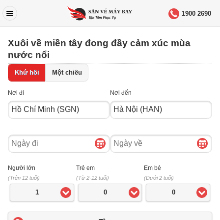
1900 2690
Xuôi về miền tây đong đầy cảm xúc mùa
nước nổi
Khứ hồi
Một chiều
Nơi đi
Nơi đến
Ngày
Ngày
đi
về
Người lớn
Trẻ em
Em bé
(Trên 12 tuổi)
(Từ 2-12 tuổi)
(Dưới 2 tuổi)
1
0
0