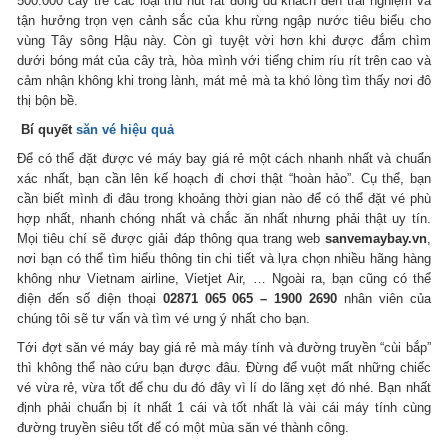
500.000 cây tre các loại thu hút rất đông du khách đến trải nghiệm và
tận hưởng trọn vẹn cảnh sắc của khu rừng ngập nước tiêu biểu cho
vùng Tây sông Hậu này. Còn gì tuyệt vời hơn khi được đắm chìm
dưới bóng mát của cây trà, hòa mình với tiếng chim ríu rít trên cao và
cảm nhận không khi trong lành, mát mẻ mà ta khó lòng tìm thấy nơi đô
thị bộn bề.
Bí quyết
săn vé hiệu quả
Để có thể đặt được vé máy bay giá rẻ một cách nhanh nhất và chuẩn
xác nhất, bạn cần lên kế hoạch đi chơi thật “hoàn hảo”. Cụ thể, bạn
cần biết mình đi đâu trong khoảng thời gian nào để có thể đặt vé phù
hợp nhất, nhanh chóng nhất và chắc ăn nhất nhưng phải thật uy tín.
Mọi tiêu chí sẽ được giải đáp thông qua trang web
sanvemaybay.vn
,
nơi bạn có thể tìm hiểu thông tin chi tiết và lựa chọn nhiều hãng hàng
không như Vietnam airline, Vietjet Air, … Ngoài ra, bạn cũng có thể
điện đến số điện thoại
02871 065 065 – 1900 2690
nhân viên của
chúng tôi sẽ tư vấn và tìm vé ưng ý nhất cho bạn.
Tới đợt săn vé máy bay giá rẻ mà máy tính và đường truyền “cùi bắp”
thì không thể nào cứu bạn được đâu. Đừng để vuột mất những chiếc
vé vừa rẻ, vừa tốt để chu du đó đây vì lí do lãng xẹt đó nhé. Bạn nhất
định phải chuẩn bị ít nhất 1 cái và tốt nhất là vài cái máy tính cùng
đường truyền siêu tốt để có một mùa săn vé thành công.