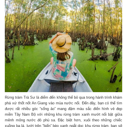
Rừng tràm Trà Sư là điểm đến không thể bỏ qua trong hành trình khám
phá xứ thốt nốt An Giang vào mùa nước nổi. Đến đây, bạn có thể tìm
được rất nhiều góc “sống ảo” mang đậm màu sắc điển hình vẻ đẹp
miền Tây Nam Bộ với những khu rừng tràm xanh mướt nổi bật giữa
mênh mông nước đỏ phù sa. Đặc biệt hơn, xuôi theo những chiếc
xuồng ba lá, lướt trên “biển” bèo xanh ngắt dọc khu rừng tràm, bạn sẽ