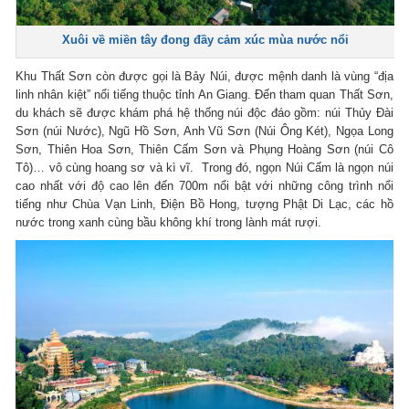
Xuôi về miền tây đong đầy cảm xúc mùa nước nổi
Khu Thất Sơn còn được gọi là Bảy Núi, được mệnh danh là vùng “địa
linh nhân kiệt” nổi tiếng thuộc tỉnh An Giang. Đến tham quan Thất Sơn,
du khách sẽ được khám phá hệ thống núi độc đáo gồm: núi Thủy Đài
Sơn (núi Nước), Ngũ Hồ Sơn, Anh Vũ Sơn (Núi Ông Két), Ngọa Long
Sơn, Thiên Hoa Sơn, Thiên Cấm Sơn và Phụng Hoàng Sơn (núi Cô
Tô)… vô cùng hoang sơ và kì vĩ. Trong đó, ngọn Núi Cấm là ngọn núi
cao nhất với độ cao lên đến 700m nổi bật với những công trình nổi
tiếng như Chùa Vạn Linh, Điện Bồ Hong, tượng Phật Di Lạc, các hồ
nước trong xanh cùng bầu không khí trong lành mát rượi.