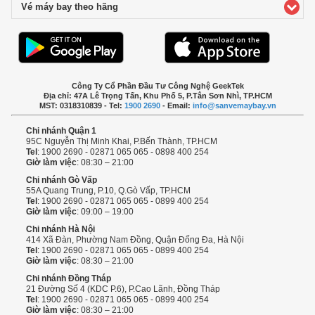
Vé máy bay theo hãng
click to expand contents
Công Ty Cổ Phần Đầu Tư Công Nghệ GeekTek
Địa chỉ: 47A Lê Trọng Tấn, Khu Phố 5, P.Tân Sơn Nhì, TP.HCM
MST: 0318310839 - Tel:
1900 2690
- Email:
info@sanvemaybay.vn
Chi nhánh Quận 1
95C Nguyễn Thị Minh Khai, P.Bến Thành, TP.HCM
Tel
: 1900 2690 - 02871 065 065 - 0898 400 254
Giờ làm việc
: 08:30 – 21:00
Chi nhánh Gò Vấp
55A Quang Trung, P.10, Q.Gò Vấp, TP.HCM
Tel
: 1900 2690 - 02871 065 065 - 0899 400 254
Giờ làm việc
: 09:00 – 19:00
Chi nhánh Hà Nội
414 Xã Đàn, Phường Nam Đồng, Quận Đống Đa, Hà Nội
Tel
: 1900 2690 - 02871 065 065 - 0899 400 254
Giờ làm việc
: 08:30 – 21:00
Chi nhánh Đồng Tháp
21 Đường Số 4 (KDC P.6), P.Cao Lãnh, Đồng Tháp
Tel
: 1900 2690 - 02871 065 065 - 0899 400 254
Giờ làm việc
: 08:30 – 21:00