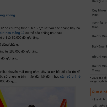
Hà Nội - H
Quy Nhơn -
Minh
hàng không
Tuy Hòa - 
Minh
12 có chương trình “Thứ 5 rực rỡ” với các chặng bay nội
irlines tháng 12
cụ thể các chặng như sau:
Hồ Chí Minh
ẻ chỉ từ 89.000 đồng/chặng.
0 đồng/chặng.
Đà Nẵng - 
ảng từ 189.000 đồng/chặng.
Hồ Chí Min
0 đồng/chặng.
Hồ Chí Min
Trang
hiều khuyến mãi trong năm, đây là cơ hội để các tín đồ
ột số chương trình hấp dẫn kể đến như:
săn vé giá rẻ
* Chưa bao gồm
1.000 đồng,…
trong chuyến b
Quy dịn
Quy định m
cần biết
Mẫu giấy 