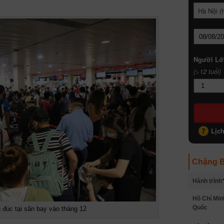
Hà Nội (
Người Lớ
(>12 tuổi)
Lịc
Chặng B
Hành trình
Hồ Chí Min
Quốc
đúc tại sân bay vào tháng 12