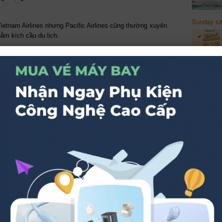
Sunday să
etnam Airlines nhưng Pacific Airlines cũng thường xuyên
Sanvemay
ằm kích cầu du lịch.
ng Pacific Airlines gồm:
ẻ chỉ từ 49.000 đồng/chặng.
ừ 69.000 đồng/chặng.
 49.000 đồng/chặng.
000 đồng/chặng.
hỉ từ 49.000 đồng/chặng.
 khai thác khá nhiều chặng bay nội địa, mở thêm hàng
i hành từ Hà Nội, Vinh, Cần Thơ. Bên cạnh đó, hãng còn
boo”.
mboo Airways:
oảng từ 780.000 đồng/chặng.
rẻ từ 590.000 đồng/chặng.
.000 đồng/chặng.