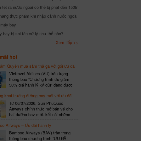
tét ra nước ngoài có thể bị phạt đến 150tr
mang thực phẩm khi nhập cảnh nước ngoài
i máy bay
 bay bị sai tên xử lý như thế nào?
Xem tiếp >>
mãi hot
hâm Quyến mua sắm thả ga với gói ưu đã
phí gói cước
Vietravel Airlines (VU) trân trọng
thông báo “Chương trình ưu giảm
50% giá hành lý ký gửi” đang được
triển khai cho đường bay quốc tế mới
g khai trường đường bay mới với ưu đãi
kết nối từ TP. Hồ Chí Minh
(SGN) đi Thâm Quyến – Trung Quốc
Từ 06/07/2026, Sun PhuQuoc
(SZX), chi tiết như sau: LỊCH BAY
Airways chính thức mở bán vé cho
CHI TIẾT Đường bay SHCB Giờ khởi
hai đường bay mới, kết nối những
hành Giờ đến Tần suất…
điểm đến giàu trải nghiệm, giúp hành
o Airways – Ưu đãi hành lý
khách khám phá vẻ đẹp thiên nhiên
và văn hóa của miền Trung Việt Nam.
Bamboo Airways (BAV) trân trọng
Thông tin đường bay mới Đường bay
thông báo chương trình “ƯU ĐÃI