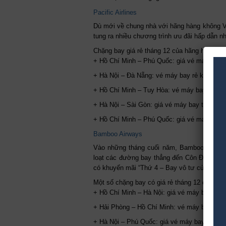
Pacific Airlines
Dù mới về chung nhà với hãng hàng không Vi
tung ra nhiều chương trình ưu đãi hấp dẫn nh
Chặng bay giá rẻ tháng 12 của hãng hàng khô
+ Hồ Chí Minh – Phú Quốc: giá vé máy bay r
+ Hà Nội – Đà Nẵng: vé máy bay rẻ khoảng t
+ Hồ Chí Minh – Tuy Hòa: vé máy bay chỉ từ
+ Hà Nội – Sài Gòn: giá vé máy bay từ 110.
+ Hồ Chí Minh – Phú Quốc: giá vé máy bay c
Bamboo Airways
Vào những tháng cuối năm, Bamboo Airways
loạt các đường bay thẳng đến Côn Đảo, khở
có khuyến mãi “Thứ 4 – Bay vô tư cùng Bam
Một số chặng bay có giá rẻ tháng 12 của Ba
+ Hồ Chí Minh – Hà Nội: giá vé máy bay kh
+ Hải Phòng – Hồ Chí Minh: vé máy bay giá 
+ Hà Nội – Phú Quốc: giá vé máy bay từ 780