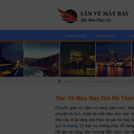
TRANG CHỦ
SĂN VÉ RẺ
KH
Trang chủ
/
Săn vé máy bay giá rẻ
/
Săn V
Săn Vé Máy Bay Giá Rẻ Thá
Chuyển giao từ năm cũ sang năm mới, thán
chuyến du lịch, khép lại một năm làm việc v
nhu cầu đi lại tăng kéo theo đó giá vé máy 
giá rẻ tháng 12
thật sự không mấy dễ dàng.
tiết giá vé cũng như hướng dẫn cách săn đ