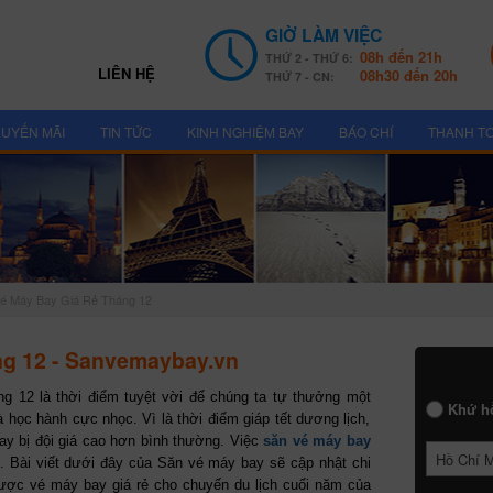
GIỜ LÀM VIỆC
08h đến 21h
THỨ 2 - THỨ 6:
LIÊN HỆ
08h30 đến 20h
THỨ 7 - CN:
UYẾN MÃI
TIN TỨC
KINH NGHIỆM BAY
BÁO CHÍ
THANH T
é Máy Bay Giá Rẻ Tháng 12
ng 12 - Sanvemaybay.vn
g 12 là thời điểm tuyệt vời để chúng ta tự thưởng một
Khứ h
à học hành cực nhọc. Vì là thời điểm giáp tết dương lịch,
bay bị đội giá cao hơn bình thường. Việc
săn vé máy bay
Hồ Chí 
 Bài viết dưới đây của Săn vé máy bay sẽ cập nhật chi
ược vé máy bay giá rẻ cho chuyến du lịch cuối năm của