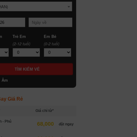
HAN)
n
Trẻ Em
Em Bé
(2-12 tuổi)
(0-2 tuổi)
h Âm
ay Giá Rẻ
*
Giá chỉ từ*
h - Phú
68,000
đặt ngay