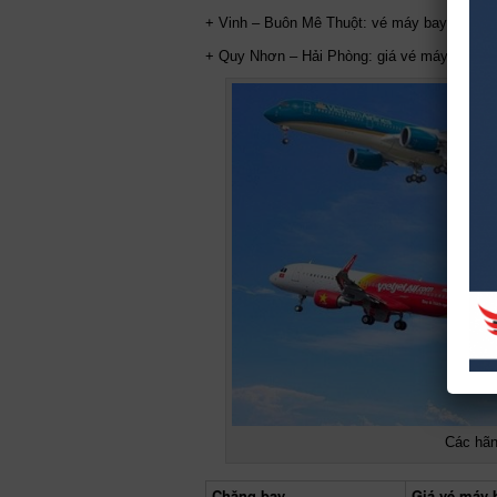
+ Vinh – Buôn Mê Thuột: vé máy bay khoảng
+ Quy Nhơn – Hải Phòng: giá vé máy bay kh
Các hãn
Chặng bay
Giá vé máy b