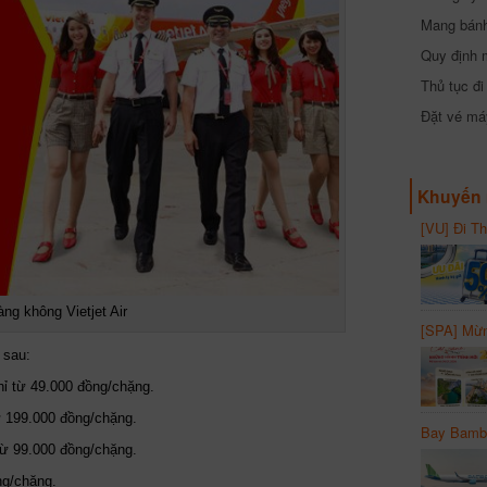
Mang bánh 
đồng
Quy định 
Thủ tục đ
Đặt vé máy
Khuyến 
[VU] Đi T
giảm 50% 
ng không Vietjet Air
[SPA] Mừn
20%
 sau:
hỉ từ 49.000 đồng/chặng.
ừ 199.000 đồng/chặng.
Bay Bambo
từ 99.000 đồng/chặng.
ng/chặng.