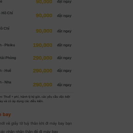
90,000
uế
đặt ngay
 Hồ Chí
90,000
đặt ngay
Hồ Chí
90,000
đặt ngay
190,000
 - Pleiku
đặt ngay
290,000
Hải Phòng
đặt ngay
290,000
h - Huế
đặt ngay
h - Nha
290,000
đặt ngay
: Thuế + phí, hành lý ký gửi, các yêu cầu đặc biệt
ay và có áp dụng các điều kiện.
h bay
ới về giấy tờ tuỳ thân khi đi máy bay bạn
xác nhận nhân thân để đi máy bay