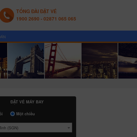
TỔNG ĐÀI ĐẶT VÉ
1900 2690 - 02871 065 065
OÁN
ĐẶT VÉ MÁY BAY
ồi
Một chiều
Minh (SGN)