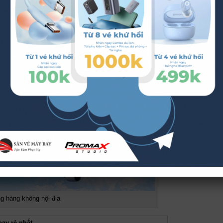
 590.000 đồng/chặng.
oảng 590.000 đồng/chặng.
g hàng không nội địa
ay rẻ nhất