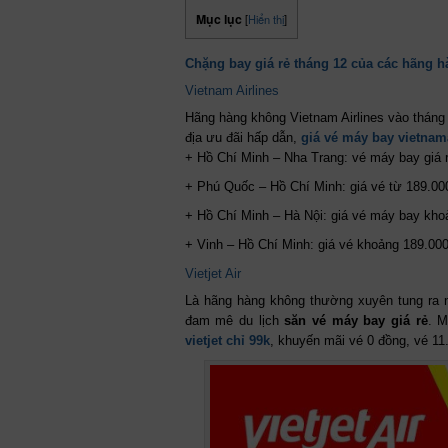
Mục lục
[
Hiển thị
]
Chặng bay giá rẻ tháng 12 của các hãng 
Vietnam Airlines
Hãng hàng không Vietnam Airlines vào tháng 
địa ưu đãi hấp dẫn,
giá vé máy bay vietnama
+ Hồ Chí Minh – Nha Trang: vé máy bay giá r
+ Phú Quốc – Hồ Chí Minh: giá vé từ 189.00
+ Hồ Chí Minh – Hà Nội: giá vé máy bay kho
+ Vinh – Hồ Chí Minh: giá vé khoảng 189.00
Vietjet Air
Là hãng hàng không thường xuyên tung ra n
đam mê du lịch
săn vé máy bay giá rẻ
. M
vietjet chỉ 99k
, khuyến mãi vé 0 đồng, vé 1