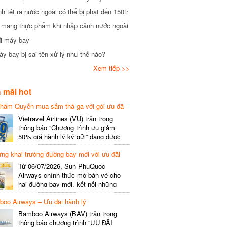
tét ra nước ngoài có thể bị phạt đến 150tr
mang thực phẩm khi nhập cảnh nước ngoài
i máy bay
 bay bị sai tên xử lý như thế nào?
Xem tiếp >>
mãi hot
hâm Quyến mua sắm thả ga với gói ưu đã
phí gói cước
Vietravel Airlines (VU) trân trọng
thông báo “Chương trình ưu giảm
50% giá hành lý ký gửi” đang được
triển khai cho đường bay quốc tế mới
g khai trường đường bay mới với ưu đãi
kết nối từ TP. Hồ Chí Minh
(SGN) đi Thâm Quyến – Trung Quốc
Từ 06/07/2026, Sun PhuQuoc
(SZX), chi tiết như sau: LỊCH BAY
Airways chính thức mở bán vé cho
CHI TIẾT Đường bay SHCB Giờ khởi
hai đường bay mới, kết nối những
hành Giờ đến Tần suất…
điểm đến giàu trải nghiệm, giúp hành
o Airways – Ưu đãi hành lý
khách khám phá vẻ đẹp thiên nhiên
và văn hóa của miền Trung Việt Nam.
Bamboo Airways (BAV) trân trọng
Thông tin đường bay mới Đường bay
thông báo chương trình “ƯU ĐÃI