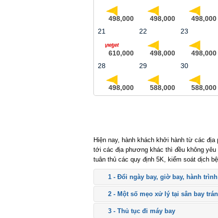
498,000
498,000
498,000
21
22
23
610,000
498,000
498,000
28
29
30
498,000
588,000
588,000
Hiện nay, hành khách khởi hành từ các địa 
tới các địa phương khác thì đều không yêu cầ
tuân thủ các quy định 5K, kiểm soát dịch bện
1 - Đổi ngày bay, giờ bay, hành trình
2 - Một số mẹo xử lý tại sân bay trán
3 - Thủ tục đi máy bay