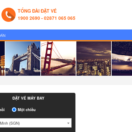
TỔNG ĐÀI ĐẶT VÉ
1900 2690 - 02871 065 065
OÁN
ĐẶT VÉ MÁY BAY
ồi
Một chiều
Minh (SGN)