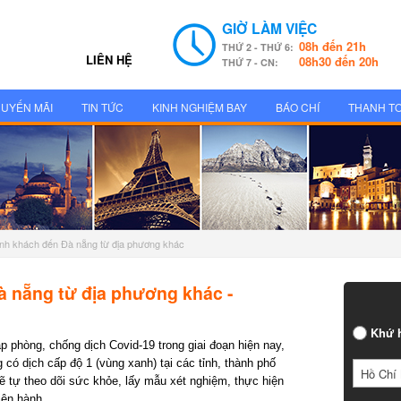
GIỜ LÀM VIỆC
08h đến 21h
THỨ 2 - THỨ 6:
LIÊN HỆ
08h30 đến 20h
THỨ 7 - CN:
UYẾN MÃI
TIN TỨC
KINH NGHIỆM BAY
BÁO CHÍ
THANH T
̀nh khách đến Đà nẵng từ địa phương khác
 nẵng từ địa phương khác -
Khứ h
phòng, chống dịch Covid-19 trong giai đoạn hiện nay,
 dịch cấp độ 1 (vùng xanh) tại các tỉnh, thành phố
Hồ Chí 
ự theo dõi sức khỏe, lấy mẫu xét nghiệm, thực hiện
ện hành.