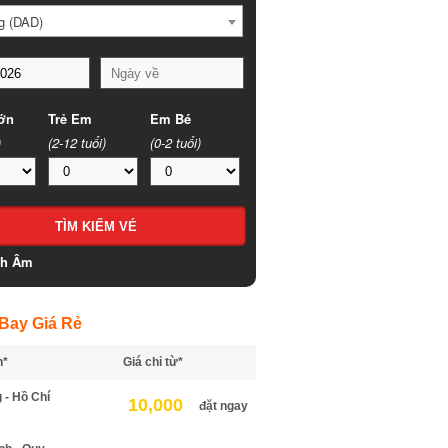
 (DAD)
n
Trẻ Em
Em Bé
(2-12 tuổi)
(0-2 tuổi)
h Âm
ay Giá Rẻ
*
Giá chỉ từ*
- Hồ Chí
10,000
đặt ngay