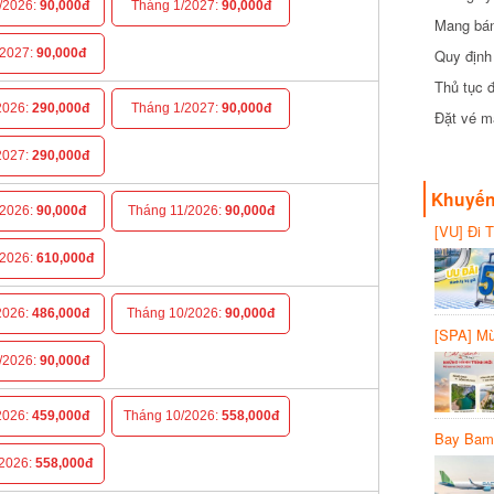
2026:
90,000đ
Tháng 1/2027:
90,000đ
Mang bánh 
đồng
Quy định 
027:
90,000đ
Thủ tục đ
026:
290,000đ
Tháng 1/2027:
90,000đ
Đặt vé máy
027:
290,000đ
Khuyến 
026:
90,000đ
Tháng 11/2026:
90,000đ
[VU] Đi T
giảm 50% 
026:
610,000đ
026:
486,000đ
Tháng 10/2026:
90,000đ
[SPA] Mừn
20%
2026:
90,000đ
026:
459,000đ
Tháng 10/2026:
558,000đ
Bay Bambo
026:
558,000đ