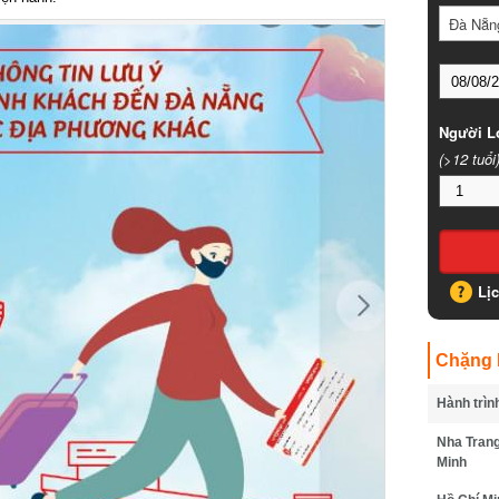
Đà Nẵng
Người Lớ
(>12 tuổi)
Lịc
Chặng B
Hành trình
Nha Trang 
Minh