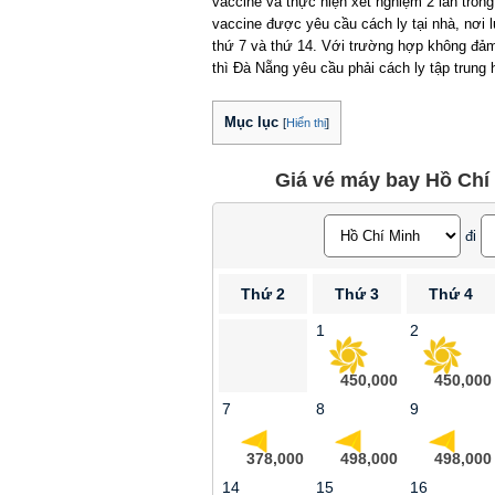
vaccine và thực hiện xét nghiệm 2 lần trong
vaccine được yêu cầu cách ly tại nhà, nơi lư
thứ 7 và thứ 14. Với trường hợp không đảm bả
thì Đà Nẵng yêu cầu phải cách ly tập trung ho
Mục lục
[
Hiển thị
]
Giá vé máy bay Hồ Chí 
đi
Thứ 2
Thứ 3
Thứ 4
1
2
450,000
450,000
7
8
9
378,000
498,000
498,000
14
15
16