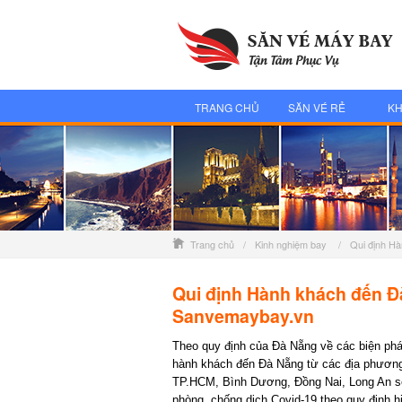
TRANG CHỦ
SĂN VÉ RẺ
KH
Trang chủ
/
Kinh nghiệm bay
/
Qui định Ha
Qui định Hành khách đến Đà
Sanvemaybay.vn
Theo quy định của Đà Nẵng về các biện pháp 
hành khách đến Đà Nẵng từ các địa phương có
TP.HCM, Bình Dương, Đồng Nai, Long An sẽ t
phòng, chống dịch Covid-19 theo quy định hi