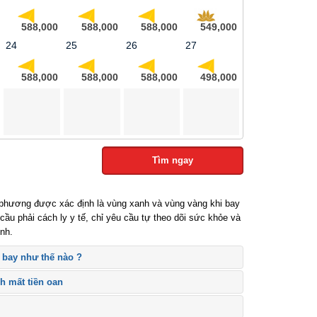
588,000
588,000
588,000
549,000
24
25
26
27
588,000
588,000
588,000
498,000
Tìm ngay
phương được xác định là vùng xanh và vùng vàng khi bay
u phải cách ly y tế, chỉ yêu cầu tự theo dõi sức khỏe và
h.
 bay như thế nào ?
h mất tiền oan