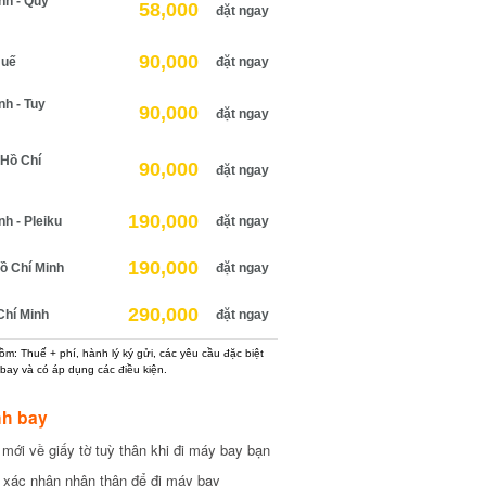
h - Quy
58,000
đặt ngay
90,000
uế
đặt ngay
 - Tuy
90,000
đặt ngay
Hồ Chí
90,000
đặt ngay
190,000
 - Pleiku
đặt ngay
190,000
 Chí Minh
đặt ngay
290,000
hí Minh
đặt ngay
: Thuế + phí, hành lý ký gửi, các yêu cầu đặc biệt
ay và có áp dụng các điều kiện.
h bay
ới về giấy tờ tuỳ thân khi đi máy bay bạn
xác nhận nhân thân để đi máy bay