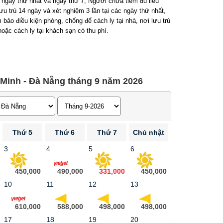
 ngày thứ nhất và ngày thứ 7; Người chưa tiêm đủ liều
u trú 14 ngày và xét nghiệm 3 lần tại các ngày thứ nhất,
o điều kiện phòng, chống để cách ly tại nhà, nơi lưu trú
ặc cách ly tại khách sạn có thu phí.
Minh - Đà Nẵng tháng 9 năm 2026
Thứ 5
Thứ 6
Thứ 7
Chủ nhật
3
4
5
6
450,000
490,000
331,000
450,000
10
11
12
13
610,000
588,000
498,000
498,000
17
18
19
20