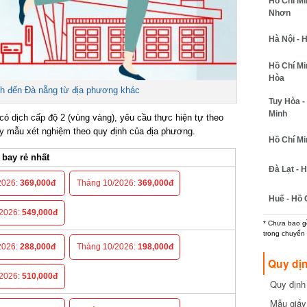
Hồ Chí Min
Nhơn
Hà Nội - H
Hồ Chí Minh
Hòa
 đến Đà nẵng từ địa phương khác
Tuy Hòa - 
Minh
 dịch cấp độ 2 (vùng vàng), yêu cầu thực hiện tự theo
ấy mẫu xét nghiệm theo quy định của địa phương.
Hồ Chí Minh
ay rẻ nhất
Đà Lạt - Hồ
026:
369,000đ
Tháng 10/2026:
369,000đ
Huế - Hồ C
026:
549,000đ
* Chưa bao gồm
trong chuyến b
026:
288,000đ
Tháng 10/2026:
198,000đ
Quy dịn
026:
510,000đ
Quy định m
cần biết
Mẫu giấy 