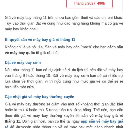
Tháng 3/2027:
490k
Giá vé máy bay tháng 11 trên chưa bao gồm thuế và các chi phí khác.
Tùy vào thời gian đặt vé cũng như các hãng hàng không mà có giá vé
máy bay khác nhau.
Bí quyết săn vé máy bay giá rẻ tháng 11
Không chỉ là vé nội địa, Săn vé máy bay còn “mách” cho bạn
cách săn
vé máy bay quốc tế giá rẻ
nhé!
Đặt vé máy bay sớm
Nếu như tháng 11 bạn có dự định sẽ đi du lịch thì nên đặt vé máy bay
vào tháng 9 hoặc tháng 10. Đặt vé máy bay sớm bạn sẽ có nhiều sự
lựa chọn về thời gian, vị trí ngồi cũng như mức giá vé có thể sẽ rẻ
hơn đến một nửa.
Cập nhật giá vé máy bay thường xuyên
Giá vé máy bay thường sẽ giảm vào một số khoảng thời gian đặc biệt
hoặc là thứ 4 hoặc thứ 5 trong tuần tuỳ từng hãng. Thế nên, bạn cần
theo dõi giá vé máy bay thường xuyên để
săn vé máy bay giá rẻ
tháng 11
. Đơn giản hơn, bạn có thể tải ngay
app săn vé máy bay giá
rẻ
để đượccập nhật thông tin về vé máy bay một cách nhanh nhất