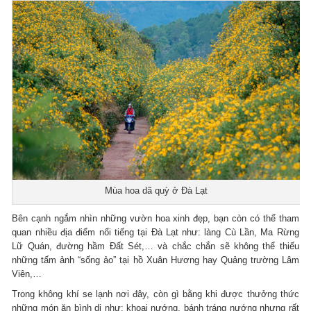
Mùa hoa dã quỳ ở Đà Lạt
Bên cạnh ngắm nhìn những vườn hoa xinh đẹp, bạn còn có thể tham
quan nhiều địa điểm nổi tiếng tại Đà Lạt như: làng Cù Lần, Ma Rừng
Lữ Quán, đường hầm Đất Sét,… và chắc chắn sẽ không thể thiếu
những tấm ảnh “sống ảo” tại hồ Xuân Hương hay Quảng trường Lâm
Viên,…
Trong không khí se lạnh nơi đây, còn gì bằng khi được thưởng thức
những món ăn bình dị như: khoai nướng, bánh tráng nướng nhưng rất