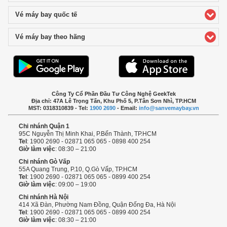
Vé máy bay quốc tế
click to expand contents
Vé máy bay theo hãng
click to expand contents
Công Ty Cổ Phần Đầu Tư Công Nghệ GeekTek
Địa chỉ: 47A Lê Trọng Tấn, Khu Phố 5, P.Tân Sơn Nhì, TP.HCM
MST: 0318310839 - Tel:
1900 2690
- Email:
info@sanvemaybay.vn
Chi nhánh Quận 1
95C Nguyễn Thị Minh Khai, P.Bến Thành, TP.HCM
Tel
: 1900 2690 - 02871 065 065 - 0898 400 254
Giờ làm việc
: 08:30 – 21:00
Chi nhánh Gò Vấp
55A Quang Trung, P.10, Q.Gò Vấp, TP.HCM
Tel
: 1900 2690 - 02871 065 065 - 0899 400 254
Giờ làm việc
: 09:00 – 19:00
Chi nhánh Hà Nội
414 Xã Đàn, Phường Nam Đồng, Quận Đống Đa, Hà Nội
Tel
: 1900 2690 - 02871 065 065 - 0899 400 254
Giờ làm việc
: 08:30 – 21:00