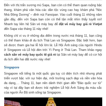
Đến với thị trấn sương mù Sapa, bạn còn có thể tham quan ruộng bậc
thang, khám phá văn hóa các dân tộc vùng cao hay khám phá “Nóc
Nhà Đông Dương” – đỉnh núi Fansipan. Vào cuối tháng 11 những năm
gần đây, đến với Sapa bạn còn có thể tận mắt nhìn thấy tuyết rơi!
Nhanh tay liên hệ Săn vé máy bay để
đặt vé máy bay giá rẻ Vietjet
đến Sapa vào tháng 11 này nhé!
Không chỉ vi vu ở những địa điểm trong nước mà tháng 11, bạn cũng
có thể tham khảo đi du lịch Thái Lan và Singapore. Đặc biệt hơn, bạn
sẽ được tham gia hai lễ hội lớn là: Lễ Hội Ánh sáng của người Hindu
ở Singapore và Lễ hội đèn trời Yi Peng ở Thái Lan. Tham khảo ngay
cách săn vé máy bay quốc tế giá rẻ
tại Săn vé máy bay để có cơ hội
du lịch đến hai đất nước này nhé!
Singapore
Singapore nổi tiếng là một quốc gia tuy có diện tích nhỏ nhưng phát
triển vượt bậc với sự hiện đại, môi trường sạch đẹp và nền văn hóa
đa dạng,… Tháng 11, bạn nên dành thời gian đến “Đảo quốc sư tử”
này vì tại đây bạn sẽ được trải nghiệm Lễ hội Ánh Sáng đa màu sắc
của người Ấn Độ sinh sống tại Singapore.