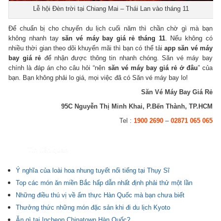
Lễ hội Đèn trời tại Chiang Mai – Thái Lan vào tháng 11
Để chuẩn bị cho chuyến du lịch cuối năm thì chần chờ gì mà bạn
không nhanh tay
săn vé máy bay giá rẻ tháng 11
. Nếu không có
nhiều thời gian theo dõi khuyến mãi thì bạn có thể tải
app săn vé máy
bay giá rẻ
để nhận được thông tin nhanh chóng. Săn vé máy bay
chính là đáp án cho câu hỏi “nên
săn vé máy bay giá rẻ ở đâu
” của
bạn. Bạn không phải lo giá, mọi việc đã có Săn vé máy bay lo!
Săn Vé Máy Bay Giá Rẻ
95C Nguyễn Thị Minh Khai, P.Bến Thành, TP.HCM
Tel :
1900 2690
–
02871 065 065
Tin liên quan
Ý nghĩa của loài hoa nhung tuyết nổi tiếng tại Thụy Sĩ
Top các món ăn miền Bắc hấp dẫn nhất định phải thử một lần
Những điều thú vị về ẩm thực Hàn Quốc mà bạn chưa biết
Thưởng thức những món đặc sản khi đi du lịch Kyoto
Ăn gì tại Incheon Chinatown Hàn Quốc?