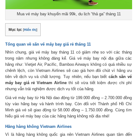
Mua vé máy bay khuyến mãi 99k, du lịch “thả ga” tháng 11
Mục lục
[
Hiển thị
]
Tổng quan về săn vé máy bay giá rẻ tháng 11
Nhìn chung, giá vé máy bay tháng 11 có giảm nhẹ so với các tháng
trong năm nhưng không đáng kể. Giá vé máy bay nội địa giữa các
hãng như: Vietjet Air, Pacific, Bamboo Airways không có quá nhiều sự
chênh lệch, còn Vietnam Airlines sẽ cao giá hơn đôi chút vì hãng ưu
tiên về dịch vụ và chất lượng. Tuy nhiên, nếu bạn biết
cách săn vé
máy bay giá rẻ Vietnam Airline
thì sẽ vừa tiết kiệm được chi phí
nhưng vẫn trải nghiệm được dịch vụ tốt của hãng.
Giá vé máy bay từ Hà Nội dao động từ 199.000 đồng – 2.700.000 đồng
tùy vào hãng bay và hành trình bay. Còn đối với Thành phố Hồ Chí
Minh giá vé sẽ giao động từ 58.000 đồng – 1.750.000 đồng. Cùng tìm
hiểu giá vé máy bay của các hãng hàng không nội địa nhé!
Hãng hàng không Vietnam Airlines
Vì là hãng hàng không quốc gia nên Vietnam Airlines quan tâm đến