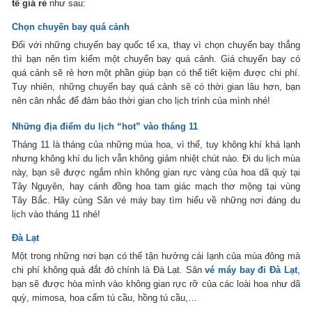
tế giá rẻ
như sau:
Chọn chuyến bay quá cảnh
Đối với những chuyến bay quốc tế xa, thay vì chọn chuyến bay thẳng
thì bạn nên tìm kiếm một chuyến bay quá cảnh. Giá chuyến bay có
quá cảnh sẽ rẻ hơn một phần giúp bạn có thể tiết kiệm được chi phí.
Tuy nhiên, những chuyến bay quá cảnh sẽ có thời gian lâu hơn, bạn
nên cân nhắc để đảm bảo thời gian cho lịch trình của mình nhé!
Những địa điểm du lịch “hot” vào tháng 11
Tháng 11 là tháng của những mùa hoa, vì thế, tuy không khí khá lạnh
nhưng không khí du lịch vẫn không giảm nhiệt chút nào. Đi du lịch mùa
này, bạn sẽ được ngắm nhìn không gian rực vàng của hoa dã quỳ tại
Tây Nguyên, hay cánh đồng hoa tam giác mạch thơ mộng tại vùng
Tây Bắc. Hãy cùng Săn vé máy bay tìm hiểu về những nơi đáng du
lịch vào tháng 11 nhé!
Đà Lạt
Một trong những nơi bạn có thể tận hưởng cái lạnh của mùa đông mà
chi phí không quá đắt đỏ chính là Đà Lạt. Săn
vé máy bay đi Đà Lạt
,
bạn sẽ được hòa mình vào không gian rực rỡ của các loài hoa như dã
quỳ, mimosa, hoa cẩm tú cầu, hồng tú cầu,…