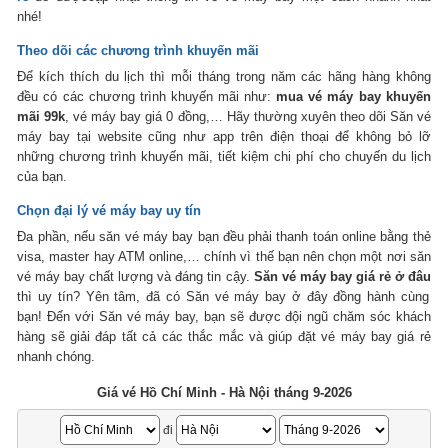
nhé!
Theo dõi các chương trình khuyến mãi
Để kích thích du lịch thì mỗi tháng trong năm các hãng hàng không
đều có các chương trình khuyến mãi như:
mua vé máy bay khuyến
mãi 99k
, vé máy bay giá 0 đồng,… Hãy thường xuyên theo dõi Săn vé
máy bay tại website cũng như app trên điện thoại để không bỏ lỡ
những chương trình khuyến mãi, tiết kiệm chi phí cho chuyến du lịch
của bạn.
Chọn đại lý vé máy bay uy tín
Đa phần, nếu săn vé máy bay bạn đều phải thanh toán online bằng thẻ
visa, master hay ATM online,… chính vì thế bạn nên chọn một nơi săn
vé máy bay chất lượng và đáng tin cậy.
Săn vé máy bay giá rẻ ở đâu
thì uy tín? Yên tâm, đã có Săn vé máy bay ở đây đồng hành cùng
bạn! Đến với Săn vé máy bay, bạn sẽ được đội ngũ chăm sóc khách
hàng sẽ giải đáp tất cả các thắc mắc và giúp đặt vé máy bay giá rẻ
nhanh chóng.
Giá vé Hồ Chí Minh - Hà Nội tháng 9-2026
đi