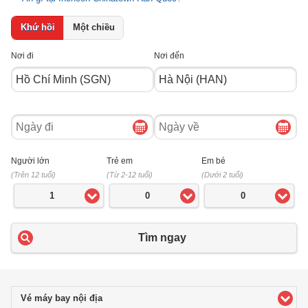
Khứ hồi
Một chiều
Nơi đi
Nơi đến
Ngày
Ngày
đi
về
Người lớn
Trẻ em
Em bé
(Trên 12 tuổi)
(Từ 2-12 tuổi)
(Dưới 2 tuổi)
1
0
0
Tìm ngay
Vé máy bay nội địa
click to expand contents