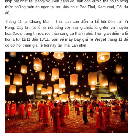
nhịp bật nhất tại Bangkok. Bên cạnh đó, bạn còn được tha hồ thưởng
thức những món ăn ngon tại nơi đây như: Pad Thai, Kem xoài, Gỏi đu
đủ,…
Tháng 11 tại Chiang Mai – Thái Lan còn diễn ra Lễ hội Đèn trời Yi
Peng. Đây là một lễ hội nổi tiếng với những chiếc lồng đèn và thuyền
hoa được trang trí rực rỡ, thắp sáng cả thành phố. Thời gian diễn ra lễ
hội là từ 11/11 đến 13/11. Săn
vé máy bay giá rẻ Vietjet
tháng 11 để
có cơ hội tham gia lễ hội này tại Thái Lan nhé!