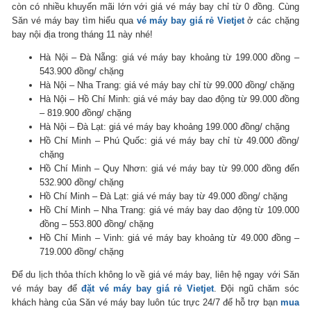
còn có nhiều khuyến mãi lớn với giá vé máy bay chỉ từ 0 đồng. Cùng
Săn vé máy bay tìm hiểu qua
vé máy bay giá rẻ Vietjet
ở các chặng
bay nội địa trong tháng 11 này nhé!
Hà Nội – Đà Nẵng: giá vé máy bay khoảng từ 199.000 đồng –
543.900 đồng/ chặng
Hà Nội – Nha Trang: giá vé máy bay chỉ từ 99.000 đồng/ chặng
Hà Nội – Hồ Chí Minh: giá vé máy bay dao động từ 99.000 đồng
– 819.900 đồng/ chặng
Hà Nội – Đà Lạt: giá vé máy bay khoảng 199.000 đồng/ chặng
Hồ Chí Minh – Phú Quốc: giá vé máy bay chỉ từ 49.000 đồng/
chặng
Hồ Chí Minh – Quy Nhơn: giá vé máy bay từ 99.000 đồng đến
532.900 đồng/ chặng
Hồ Chí Minh – Đà Lạt: giá vé máy bay từ 49.000 đồng/ chặng
Hồ Chí Minh – Nha Trang: giá vé máy bay dao động từ 109.000
đồng – 553.800 đồng/ chặng
Hồ Chí Minh – Vinh: giá vé máy bay khoảng từ 49.000 đồng –
719.000 đồng/ chặng
Để du lịch thỏa thích không lo về giá vé máy bay, liên hệ ngay với Săn
vé máy bay để
đặt vé máy bay giá rẻ Vietjet
. Đội ngũ chăm sóc
khách hàng của Săn vé máy bay luôn túc trực 24/7 để hỗ trợ bạn
mua