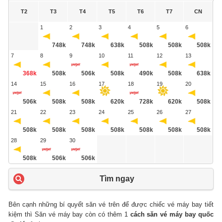
T2
T3
T4
T5
T6
T7
CN
1
2
3
4
5
6
748k
748k
638k
508k
508k
508k
7
8
9
10
11
12
13
368k
508k
506k
508k
490k
508k
638k
14
15
16
17
18
19
20
506k
508k
508k
620k
728k
620k
508k
21
22
23
24
25
26
27
508k
508k
508k
508k
508k
508k
508k
28
29
30
508k
506k
506k
Tìm ngay
Bên cạnh những bí quyết săn vé trên để được chiếc vé máy bay tiết
kiệm thì Săn vé máy bay còn có thêm 1
cách săn vé máy bay quốc