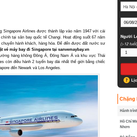
Hà Nội (
Singapore Airlines được thành lập vào năm 1947 với cái
Người Lớ
ở chính tại sân bay quốc tế Changi. Hoạt động suốt 67 năm
(>12 tuổi)
n chuyển hành khách, hàng hóa. Để đến được đất nước sư
t vé máy bay đi Singapore tại sanvemaybay.vn
trường hàng không Đông Á, Đông Nam Á và khu vực Thái
 còn điều hành 2 tuyến bay dài nhất thế giới bằng chiếc
apore đến Newark và Los Angeles.
Lịc
Chặng B
Hành trình
Hồ Chí Min
Nhơn