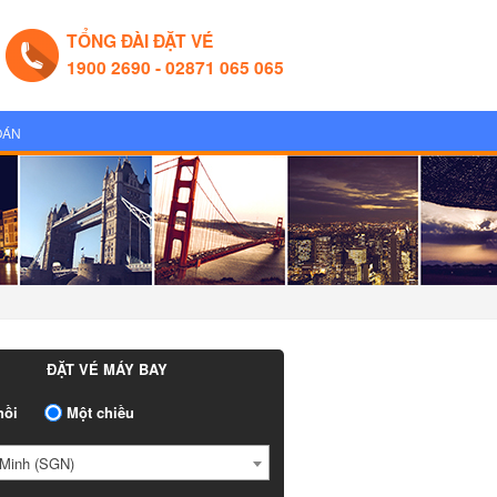
TỔNG ĐÀI ĐẶT VÉ
1900 2690 - 02871 065 065
OÁN
ĐẶT VÉ MÁY BAY
ồi
Một chiều
Minh (SGN)