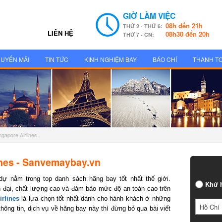
GIỜ LÀM VIỆC
08h đến 21h
THỨ 2 - THỨ 6:
LIÊN HỆ
08h30 đến 20h
THỨ 7 - CN:
UYẾN MÃI
TIN TỨC
KINH NGHIỆM BAY
BÁO CHÍ
THANH T
gapore Airlines
nes - Sanvemaybay.vn
ự nằm trong top danh sách hãng bay tốt nhất thế giới.
Khứ h
đại, chất lượng cao và đảm bảo mức độ an toàn cao trên
lines
là lựa chọn tốt nhất dành cho hành khách ở những
Hồ Chí 
ông tin, dịch vụ về hãng bay này thì đừng bỏ qua bài viết