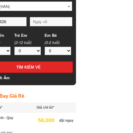
HAN)
n
Trẻ Em
Em Bé
(2-12 tuổi)
(0-2 tuổi)
h Âm
ay Giá Rẻ
*
Giá chỉ từ*
h - Quy
58,000
đặt ngay