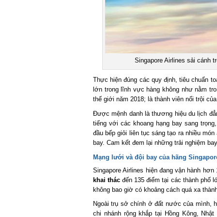
Singapore Airlines sải cánh tr
Thực hiện đúng các quy định, tiêu chuẩn toà
lớn trong lĩnh vực hàng không như nằm trong
thế giới năm 2018; là thành viên nổi trội của
Được mệnh danh là thương hiệu du lịch đẳng
tiếng với các khoang hạng bay sang trọng, 
đầu bếp giỏi liên tục sáng tạo ra nhiều món
bay. Cam kết đem lại những trải nghiệm bay th
Mạng lưới và đội bay của hãng Singapore 
Singapore Airlines hiện đang vận hành hơn 1
khai thác
đến 135 điểm tại các thành phố lớn 
không bao giờ có khoảng cách quá xa thành
Ngoài trụ sở chính ở đất nước của mình, h
chi nhánh rộng khắp tại Hồng Kông, Nhật 