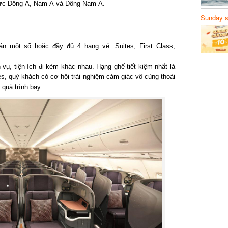
vực Đông Á, Nam Á và Đông Nam Á.
Sunday să
Sanvemay
một số hoặc đầy đủ 4 hạng vé: Suites, First Class,
ụ, tiện ích đi kèm khác nhau. Hạng ghế tiết kiệm nhất là
 quý khách có cơ hội trải nghiệm cảm giác vô cùng thoải
quá trình bay.