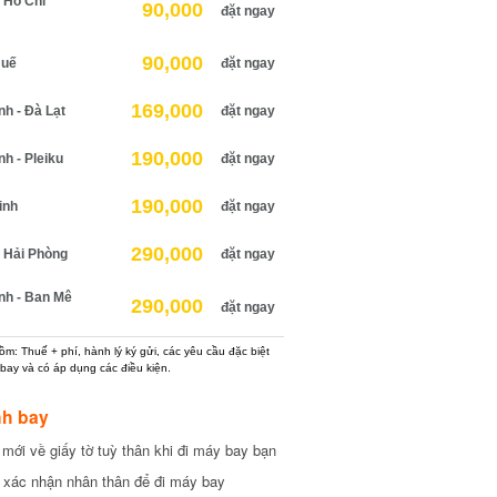
Hồ Chí
90,000
đặt ngay
90,000
uế
đặt ngay
169,000
 - Đà Lạt
đặt ngay
190,000
 - Pleiku
đặt ngay
190,000
nh
đặt ngay
290,000
Hải Phòng
đặt ngay
h - Ban Mê
290,000
đặt ngay
: Thuế + phí, hành lý ký gửi, các yêu cầu đặc biệt
ay và có áp dụng các điều kiện.
h bay
ới về giấy tờ tuỳ thân khi đi máy bay bạn
xác nhận nhân thân để đi máy bay