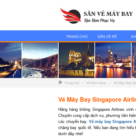
TRANG CHỦ
SĂN VÉ RẺ
KH
Trang chủ
/
Vé theo hãng
/
Vé Máy Bay Sin
Vé Máy Bay Singapore Airli
Hãng hàng không Singapore Airlines vinh d
Chuyên cung cấp dịch vụ, phương tiện hiện 
các chuyến bay.
Vé máy bay Singapore Air
chặng bay quốc tế. Nếu bạn đang tìm hiểu th
dưới đây nhé!