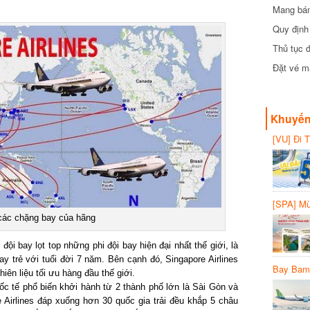
Mang bánh 
đồng
Quy định 
Thủ tục đ
Đặt vé máy
Khuyến 
[VU] Đi T
giảm 50% 
[SPA] Mừn
20%
ác chặng bay của hãng
 bay lọt top những phi đội bay hiện đại nhất thế giới, là
trẻ với tuổi đời 7 năm. Bên cạnh đó, Singapore Airlines
Bay Bambo
n liệu tối ưu hàng đầu thế giới.
 tế phổ biến khởi hành từ 2 thành phố lớn là Sài Gòn và
Airlines đáp xuống hơn 30 quốc gia trải đều khắp 5 châu