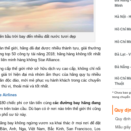
Đà Nẵng - 
Minh
Hà Nội - H
Hồ Chí Minh
ên bầu trời bay đến nhiều đất nước tươi đẹp
Hồ Chí Minh
n thế giới, hãng đã đạt được nhiều thành tựu, giải thưởng
 top 50 công ty tài năng 2018; hãng hàng không tốt nhất
Đà Lạt - Vi
 liên minh hàng không Star Alliance.
Đà Nẵng - 
 cấp thế giới nhờ sở hữu dịch vụ cao cấp, không chỉ nổi
giải trí hiện đại mà nhóm ẩm thực của hãng quy tụ nhiều
Hồ Chí Min
 ăn độc đáo, mới mẻ phục vụ hành khách trong các chuyến
Thuột
ú vị, thoải mái và tốt nhất.
* Chưa bao gồm
Airlines
trong chuyến b
80 chiếc phi cơ tân tiến cùng
các đường bay hãng đang
trên toàn cầu. Dù bạn có ở nơi nào trên thế giới thì cũng
Quy dịn
 phố sư tử này.
Quy định m
ãng bay không ngừng vươn xa khai thác ở mọi nơi để đặt
cần biết
Mẫu giấy 
Bản, Anh, Nga, Việt Nam, Bắc Kinh, San Francisco, Los