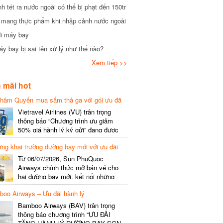
tét ra nước ngoài có thể bị phạt đến 150tr
mang thực phẩm khi nhập cảnh nước ngoài
i máy bay
 bay bị sai tên xử lý như thế nào?
Xem tiếp >>
mãi hot
hâm Quyến mua sắm thả ga với gói ưu đã
phí gói cước
Vietravel Airlines (VU) trân trọng
thông báo “Chương trình ưu giảm
50% giá hành lý ký gửi” đang được
triển khai cho đường bay quốc tế mới
g khai trường đường bay mới với ưu đãi
kết nối từ TP. Hồ Chí Minh
(SGN) đi Thâm Quyến – Trung Quốc
Từ 06/07/2026, Sun PhuQuoc
(SZX), chi tiết như sau: LỊCH BAY
Airways chính thức mở bán vé cho
CHI TIẾT Đường bay SHCB Giờ khởi
hai đường bay mới, kết nối những
hành Giờ đến Tần suất…
điểm đến giàu trải nghiệm, giúp hành
o Airways – Ưu đãi hành lý
khách khám phá vẻ đẹp thiên nhiên
và văn hóa của miền Trung Việt Nam.
Bamboo Airways (BAV) trân trọng
Thông tin đường bay mới Đường bay
thông báo chương trình “ƯU ĐÃI
SHCB Giờ bay Tần suất Thời gian