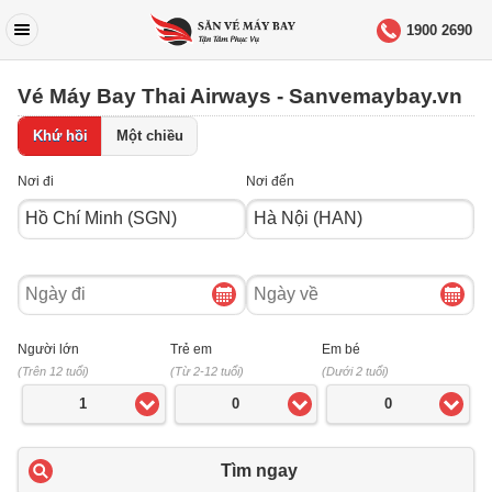
1900 2690
Vé Máy Bay Thai Airways - Sanvemaybay.vn
Khứ hồi
Một chiều
Nơi đi
Nơi đến
Ngày
Ngày
đi
về
Người lớn
Trẻ em
Em bé
(Trên 12 tuổi)
(Từ 2-12 tuổi)
(Dưới 2 tuổi)
1
0
0
Tìm ngay