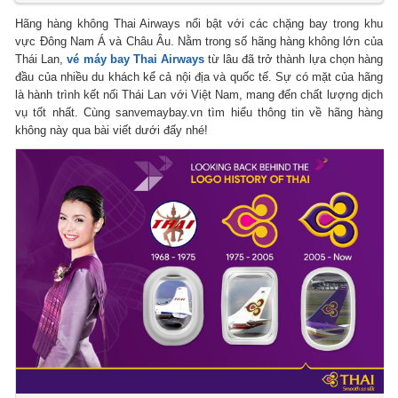
Hãng hàng không Thai Airways nổi bật với các chặng bay trong khu
vực Đông Nam Á và Châu Âu. Nằm trong số hãng hàng không lớn của
Thái Lan,
vé máy bay Thai Airways
từ lâu đã trở thành lựa chọn hàng
đầu của nhiều du khách kể cả nội địa và quốc tế. Sự có mặt của hãng
là hành trình kết nối Thái Lan với Việt Nam, mang đến chất lượng dịch
vụ tốt nhất. Cùng sanvemaybay.vn tìm hiểu thông tin về hãng hàng
không này qua bài viết dưới đấy nhé!