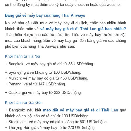
có thể đăng ký mua thêm số ký tại quầy check in hoặc qua website.
Bảng giá vé máy bay của hãng Thai Airways
Khi có nhu cầu đặt mua vé máy bay đi du lịch, chắc hẳn nhiều hành
khách thắc mắc về
vé máy bay giá rẻ đi Thái Lan giá bao nhiêu?
Thấu hiểu được nhu cầu tra cứu, tìm hiểu vé máy bay trước khi đặt
mua của khách hàng, Săn vé máy bay gửi đến bảng giá vé
các chặng
phổ biến của hãng Thai Airways như sau:
Khởi hành từ Hà Nội
+ Bangkok: vé máy bay giá rẻ chỉ từ 85 USD/chặng.
+ Sydney: giá vé khoảng từ 100 USD/chặng.
+ Munich: vé máy bay có giá từ 468 USD/chặng.
+ Penang: vé rẻ từ 147 USD/chặng.
+ Osaka: giá vé máy bay từ 332 USD/chặng.
Khởi hành từ Sài Gòn
+ Bangkok: nếu biết
mẹo đặt vé máy bay giá rẻ đi Thái Lan
quý
khách có cơ hội săn vé rẻ chỉ từ 100 USD/chặng.
+ Stockholm: vé máy bay có giá khoảng từ 501 USD/chặng.
+ Thượng Hải: giá vé máy bay rẻ từ 273 USD/chặng.