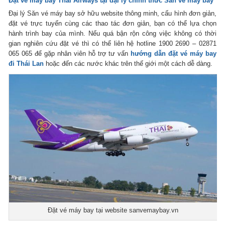
Đặt vé máy bay Thai Airways tại đại lý chính thức Săn vé máy bay
Đại lý Săn vé máy bay sở hữu website thông minh, cấu hình đơn giản,
đặt vé trực tuyến cùng các thao tác đơn giản, bạn có thể lựa chọn
hành trình bay của mình. Nếu quá bận rộn công việc không có thời
gian nghiên cứu đặt vé thì có thể liên hệ hotline 1900 2690 – 02871
065 065 để gặp nhân viên hỗ trợ tư vấn
hướng dẫn đặt vé máy bay
đi Thái Lan
hoặc đến các nước khác trên thế giới một cách dễ dàng.
Đặt vé máy bay tại website sanvemaybay.vn