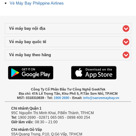
Vé Máy Bay Philippine Airlines
Vé máy bay nội địa
click to expand contents
Vé máy bay quốc tế
click to expand contents
Vé máy bay theo hãng
click to expand contents
Công Ty Cổ Phần Đầu Tư Công Nghệ GeekTek
Địa chỉ: 47A Lê Trọng Tấn, Khu Phố 5, P.Tân Sơn Nhì, TP.HCM
MST: 0318310839 - Tel:
1900 2690
- Email:
info@sanvemaybay.vn
Chi nhánh Quận 1
95C Nguyễn Thị Minh Khai, P.Bến Thành, TP.HCM
Tel
: 1900 2690 - 02871 065 065 - 0898 400 254
Giờ làm việc
: 08:30 – 21:00
Chi nhánh Gò Vấp
55A Quang Trung, P.10, Q.Gò Vấp, TP.HCM