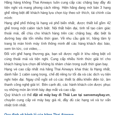
Hãng hàng không Thai Airways luôn cung cấp các chặng bay đầy đủ
tiện nghi và mang phong cách riêng. Hiện hãng đang mở bán 3 hạng
ghế riêng biệt để khách hàng lựa chọn tùy theo sở thích, tài chính của
mình:
Hạng ghế phổ thông là hạng vé phổ biến nhất, được thiết kế gồm 42
ghế trong một cabin tách biệt. Nội thất hiện đại, tinh tế tạo cảm giác
thoải mái, dễ chịu cho khách hàng trên các chặng bay, đặc biệt là
đường bay dài tốn nhiều thời gian. Về nhu cầu giải trí, hãng tâm lý
trang bị màn hình máy tính thông minh để các hàng khách đọc báo,
xem tin tức, coi video,…
Đối với ghế hạng thương gia, bạn sẽ được ngồi ở khu riêng biệt vô
cùng thoải mái và tiện nghi. Cung cấp nhiều hình thức giải trí cho
khách hàng lựa chọn để không bị nhàm chán trong suốt thời gian bay.
Hạng vé cao cấp nhất mà hãng Thai Airways khai thác là Hạng nhất,
dành hẳn 1 cabin sang trọng, chế độ riêng tư tối đa và các dịch vụ tiện
nghi hiện đại. Ngay chỗ ngồi sẽ có các thiết bị điều khiển điện tử, âm
thanh công nghệ giải trí. Bên cạnh đó, các hành khách còn được phục
vụ những món ăn trình bày đẹp mắt và cao cấp.
Quý khách có thể
đặt vé máy bay đi Thái Lan tại sanvemaybay.vn
,
chuyên cung cấp vé máy bay giá rẻ, đầy đủ các hạng vé và tư vấn
nhiệt tình nhất.
Quy định về hành lý của hãng Thai Airways