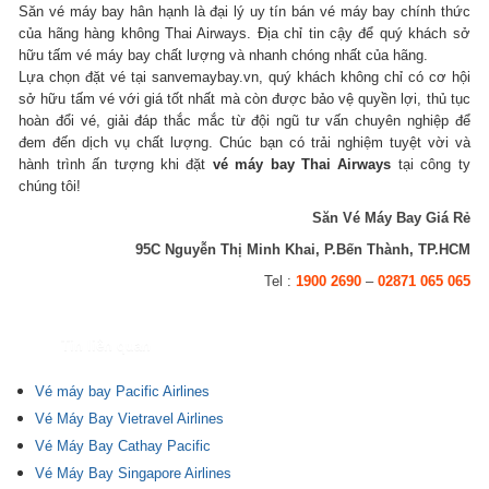
Săn vé máy bay hân hạnh là đại lý uy tín bán vé máy bay chính thức
của hãng hàng không Thai Airways. Địa chỉ tin cậy để quý khách sở
hữu tấm vé máy bay chất lượng và nhanh chóng nhất của hãng.
Lựa chọn đặt vé tại sanvemaybay.vn, quý khách không chỉ có cơ hội
sở hữu tấm vé với giá tốt nhất mà còn được bảo vệ quyền lợi, thủ tục
hoàn đổi vé, giải đáp thắc mắc từ đội ngũ tư vấn chuyên nghiệp để
đem đến dịch vụ chất lượng. Chúc bạn có trải nghiệm tuyệt vời và
hành trình ấn tượng khi đặt
vé máy bay Thai Airways
tại công ty
chúng tôi!
Săn Vé Máy Bay Giá Rẻ
95C Nguyễn Thị Minh Khai, P.Bến Thành, TP.HCM
Tel :
1900 2690
–
02871 065 065
Tin liên quan
Vé máy bay Pacific Airlines
Vé Máy Bay Vietravel Airlines
Vé Máy Bay Cathay Pacific
Vé Máy Bay Singapore Airlines