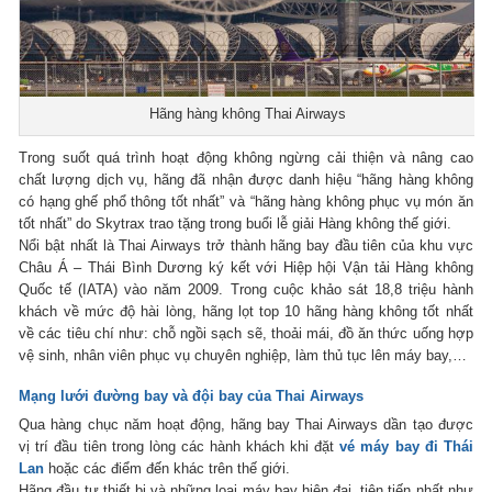
Hãng hàng không Thai Airways
Trong suốt quá trình hoạt động không ngừng cải thiện và nâng cao
chất lượng dịch vụ, hãng đã nhận được danh hiệu “hãng hàng không
có hạng ghế phổ thông tốt nhất” và “hãng hàng không phục vụ món ăn
tốt nhất” do Skytrax trao tặng trong buổi lễ giải Hàng không thế giới.
Nổi bật nhất là Thai Airways trở thành hãng bay đầu tiên của khu vực
Châu Á – Thái Bình Dương ký kết với Hiệp hội Vận tải Hàng không
Quốc tế (IATA) vào năm 2009. Trong cuộc khảo sát 18,8 triệu hành
khách về mức độ hài lòng, hãng lọt top 10 hãng hàng không tốt nhất
về các tiêu chí như: chỗ ngồi sạch sẽ, thoải mái, đồ ăn thức uống hợp
vệ sinh, nhân viên phục vụ chuyên nghiệp, làm thủ tục lên máy bay,…
Mạng lưới đường bay và đội bay của Thai Airways
Qua hàng chục năm hoạt động, hãng bay Thai Airways dần tạo được
vị trí đầu tiên trong lòng các hành khách khi đặt
vé máy bay đi Thái
Lan
hoặc các điểm đến khác trên thế giới.
Hãng đầu tư thiết bị và những loại máy bay hiện đại, tiên tiến nhất như