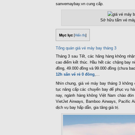
sanvemaybay.vn cung cấp.
Sở hữu tấm vé máy 
Mục lục
[
Hiển thị
]
Tổng quán giá vé máy bay tháng 3
Tháng 3 sau Tết, các hãng hàng không nhận
cao điểm kết thúc. Hầu hết các chặng bay n
đồng, 49.000 đồng và 99.000 đồng (chưa bao
12h săn vé rẻ 0 đồng
,…
Nhìn chung, giá vé máy bay tháng 3 không 
tục nâng cấp các chuyến bay để phục vụ hàn
nay, ngành hàng không Việt Nam chào đón c
VietJet Airways, Bamboo Airways, Pacific 
dịch vụ bay hấp dẫn, gia tăng giá trị.