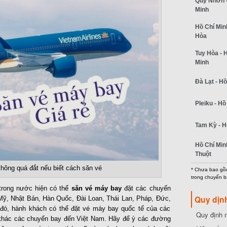
Quy Nhơn -
Minh
Hồ Chí Minh
Hòa
Tuy Hòa - 
Minh
Đà Lạt - Hồ
Pleiku - Hồ
Tam Kỳ - H
Hồ Chí Min
Thuột
hông quá đắt nếu biết cách săn vé
* Chưa bao gồm
trong chuyến b
trong nước hiện có thể
săn vé máy bay
đặt các chuyến
Quy dịn
 Mỹ, Nhật Bản, Hàn Quốc, Đài Loan, Thái Lan, Pháp, Đức,
 đó, hành khách có thể đặt vé máy bay quốc tế của các
Quy định m
i thác các chuyến bay đến Việt Nam. Hãy để ý các đường
cần biết