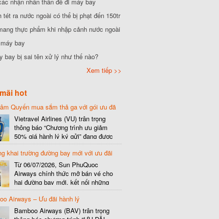
xác nhận nhân thân để đi máy bay
tét ra nước ngoài có thể bị phạt đến 150tr
mang thực phẩm khi nhập cảnh nước ngoài
i máy bay
 bay bị sai tên xử lý như thế nào?
Xem tiếp >>
mãi hot
hâm Quyến mua sắm thả ga với gói ưu đã
phí gói cước
Vietravel Airlines (VU) trân trọng
thông báo “Chương trình ưu giảm
50% giá hành lý ký gửi” đang được
triển khai cho đường bay quốc tế mới
g khai trường đường bay mới với ưu đãi
kết nối từ TP. Hồ Chí Minh
(SGN) đi Thâm Quyến – Trung Quốc
Từ 06/07/2026, Sun PhuQuoc
(SZX), chi tiết như sau: LỊCH BAY
Airways chính thức mở bán vé cho
CHI TIẾT Đường bay SHCB Giờ khởi
hai đường bay mới, kết nối những
hành Giờ đến Tần suất…
điểm đến giàu trải nghiệm, giúp hành
o Airways – Ưu đãi hành lý
khách khám phá vẻ đẹp thiên nhiên
và văn hóa của miền Trung Việt Nam.
Bamboo Airways (BAV) trân trọng
Thông tin đường bay mới Đường bay