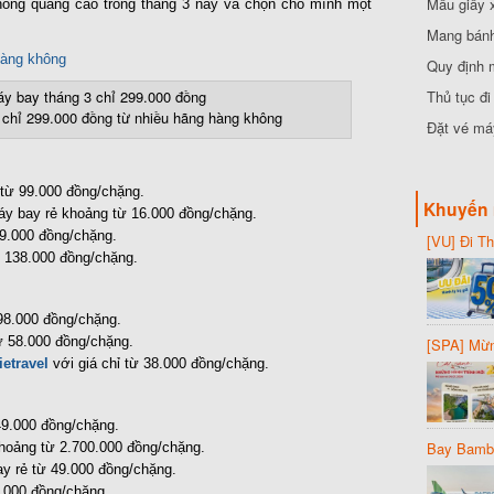
Mẫu giấy 
hông quảng cáo trong tháng 3 này và chọn cho mình một
Mang bánh 
đồng
hàng không
Quy định 
Thủ tục đ
 chỉ 299.000 đồng từ nhiều hãng hàng không
Đặt vé máy
từ 99.000 đồng/chặng.
Khuyến 
áy bay rẻ khoảng từ 16.000 đồng/chặng.
9.000 đồng/chặng.
[VU] Đi T
giảm 50% 
 138.000 đồng/chặng.
98.000 đồng/chặng.
ừ 58.000 đồng/chặng.
[SPA] Mừn
20%
etravel
với giá chỉ từ 38.000 đồng/chặng.
49.000 đồng/chặng.
Bay Bambo
hoảng từ 2.700.000 đồng/chặng.
y rẻ từ 49.000 đồng/chặng.
.000 đồng/chặng.