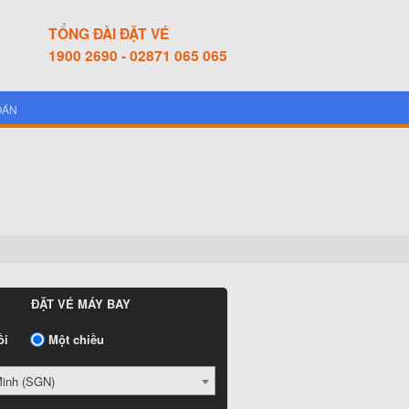
TỔNG ĐÀI ĐẶT VÉ
1900 2690 - 02871 065 065
OÁN
ĐẶT VÉ MÁY BAY
ồi
Một chiều
Minh (SGN)