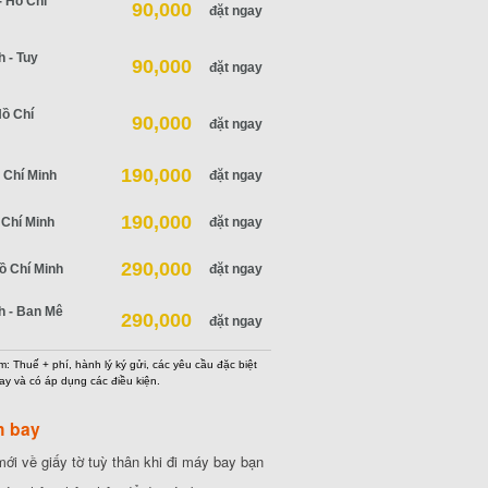
 Hồ Chí
90,000
đặt ngay
 - Tuy
90,000
đặt ngay
Hồ Chí
90,000
đặt ngay
190,000
 Chí Minh
đặt ngay
190,000
 Chí Minh
đặt ngay
290,000
ồ Chí Minh
đặt ngay
h - Ban Mê
290,000
đặt ngay
: Thuế + phí, hành lý ký gửi, các yêu cầu đặc biệt
ay và có áp dụng các điều kiện.
h bay
ới về giấy tờ tuỳ thân khi đi máy bay bạn