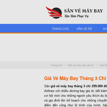
TRANG CHỦ
SĂN VÉ RẺ
KH
Trang chủ
/
Đặt vé máy bay giá rẻ
/
Giá V
Giá Vé Máy Bay Tháng 3 Chỉ
Săn
giá vé máy bay tháng 3 chỉ 299.000 đ
Airlines với nhiều đường bay giá rẻ, tiết ki
cơ hội mới cho những người yêu thích du lịc
và gia đình lên kế hoạch cho những chuyế
điểm đến cũng như lộ trình của mình, hã