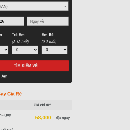
HAN)
n
Trẻ Em
Em Bé
(2-12 tuổi)
(0-2 tuổi)
h Âm
ay Giá Rẻ
*
Giá chỉ từ*
h - Quy
58,000
đặt ngay