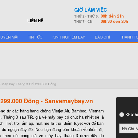
GIỜ LÀM VIỆC
08h đến 21h
THỨ 2 - THỨ 6:
LIÊN HỆ
08h30 đến 20h
THỨ 7 - CN:
UYẾN MÃI
TIN TỨC
KINH NGHIỆM BAY
BÁO CHÍ
THANH T
é Máy Bay Tháng 3 Chỉ 299.000 Đồng
 299.000 Đồng - Sanvemaybay.vn
ồng
từ các hãng hàng không Vietjet Air, Bamboo, Vietnam
Khứ h
ệm. Tháng 3 sau Tết, giá vé máy bay có chút hạ nhiệt sẽ là
h. Tiết trời ấm áp, mát mẻ là thời điểm tuyệt vời để bạn
Hồ Chí 
n du ngoạn đây đó. Nếu bạn đang băn khoăn về điểm đi,
y theo dõi bảng giá vé máy bay tháng 3 dưới đây do