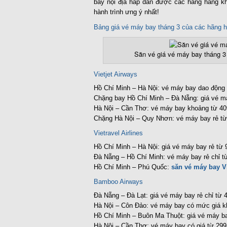
bay nội địa hấp dẫn được các hãng hàng k
hành trình ưng ý nhất!
Bảng giá vé máy bay tháng 3 của các hãng 
Săn vé giá vé máy bay tháng 3
Vietjet Airways
Hồ Chí Minh – Hà Nội: vé máy bay dao động 
Chặng bay Hồ Chí Minh – Đà Nẵng: giá vé m
Hà Nội – Cần Thơ: vé máy bay khoảng từ 40
Chặng Hà Nội – Quy Nhơn: vé máy bay rẻ từ
Vietravel Airlines
Hồ Chí Minh – Hà Nội: giá vé máy bay rẻ từ 
Đà Nẵng – Hồ Chí Minh: vé máy bay rẻ chỉ t
Hồ Chí Minh – Phú Quốc:
săn vé máy bay Vi
Bamboo Airways
Đà Nẵng – Đà Lạt: giá vé máy bay rẻ chỉ từ 
Hà Nội – Côn Đảo: vé máy bay có mức giá k
Hồ Chí Minh – Buôn Ma Thuột: giá vé máy ba
Hà Nội – Cần Thơ: vé máy bay có giá từ 299