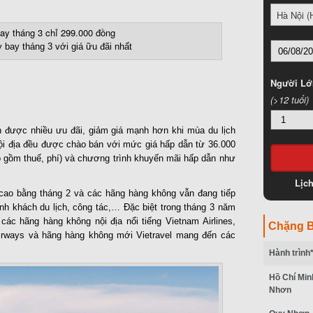
Hà Nội (
bay tháng 3 với giá ữu đãi nhất
Người Lớ
(>12 tuổi)
 được nhiều ưu đãi, giảm giá mạnh hơn khi mùa du lịch
ội địa đều được chào bán với mức giá hấp dẫn từ 36.000
 gồm thuế, phí) và chương trình khuyến mãi hấp dẫn như
Lịc
cao bằng tháng 2 và các hãng hàng không vẫn đang tiếp
h khách du lịch, công tác,… Đặc biệt trong tháng 3 năm
ác hãng hàng không nội địa nổi tiếng Vietnam Airlines,
Chặng B
Airways và hãng hàng không mới Vietravel mang đến các
Hành trình
Hồ Chí Min
Nhơn