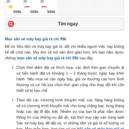
28
29
30
508k
506k
506k
Tìm ngay
Mẹo săn vé máy bay giá rẻ chỉ 99k
Để sở hữu tấm vé máy bay giá rẻ, đối với nhiều người việc này không
hề dễ chút nào. Mọi thứ sẽ trở nên đơn giản hơn, khi bạn nắm được
những
mẹo săn vé máy bay giá rẻ chỉ 99k
sau đây:
Chọn thời điểm đặt vé thích hợp: xác định thời gian chuyến đi
và tiến hành đặt vé khoảng 1 – 2 tháng trước ngày bay khởi
hành. Nếu mua vé cận ngày bay, giá vé thường cao hơn bình
thường và cơ hội lựa chọn thời gian cũng như thay đổi khi cần
thiết sẽ bị hạn chế.
Theo dõi các chương trình khuyến mãi: các hãng hàng không
sẽ có chương trình khuyến mãi cho từng chặng bay, từng tháng
hoặc các dịp lễ đặc biệt. Nhiệm vụ của bạn là phải nắm được
thông tin của những ưu đãi đó, kịp thời truy cập vào trang web
Săn vé máy bay để đặt vé, vì những tấm vé giá rẻ số lượng có
hạn. May mắn hơn, bạn còn có cơ
hội săn vé máy bay giá rẻ