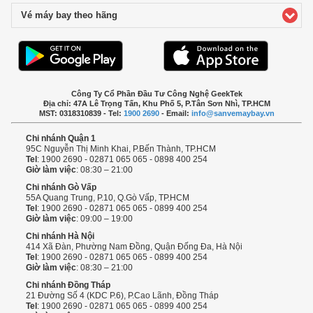
Vé máy bay theo hãng
click to expand contents
Công Ty Cổ Phần Đầu Tư Công Nghệ GeekTek
Địa chỉ: 47A Lê Trọng Tấn, Khu Phố 5, P.Tân Sơn Nhì, TP.HCM
MST: 0318310839 - Tel:
1900 2690
- Email:
info@sanvemaybay.vn
Chi nhánh Quận 1
95C Nguyễn Thị Minh Khai, P.Bến Thành, TP.HCM
Tel
: 1900 2690 - 02871 065 065 - 0898 400 254
Giờ làm việc
: 08:30 – 21:00
Chi nhánh Gò Vấp
55A Quang Trung, P.10, Q.Gò Vấp, TP.HCM
Tel
: 1900 2690 - 02871 065 065 - 0899 400 254
Giờ làm việc
: 09:00 – 19:00
Chi nhánh Hà Nội
414 Xã Đàn, Phường Nam Đồng, Quận Đống Đa, Hà Nội
Tel
: 1900 2690 - 02871 065 065 - 0899 400 254
Giờ làm việc
: 08:30 – 21:00
Chi nhánh Đồng Tháp
21 Đường Số 4 (KDC P.6), P.Cao Lãnh, Đồng Tháp
Tel
: 1900 2690 - 02871 065 065 - 0899 400 254