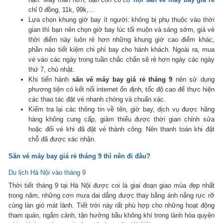
chỉ 0 đồng, 11k, 99k,…
Lựa chọn khung giờ bay ít người: không bị phụ thuộc vào thời
gian thì bạn nên chọn giờ bay lúc tối muộn và sáng sớm, giá vé
thời điểm này luôn rẻ hơn những khung giờ cao điểm khác,
phần nào tiết kiệm chi phí bay cho hành khách. Ngoài ra, mua
vé vào các ngày trong tuần chắc chắn sẽ rẻ hơn ngày các ngày
thứ 7, chủ nhật.
Khi tiến hành
săn vé máy bay giá rẻ tháng 9
nên
sử dụng
phương tiện có kết nối internet ổn định, tốc độ cao để thực hiện
các thao tác đặt vé nhanh chóng và chuẩn xác.
Kiểm tra lại các thông tin về tên, giờ bay, dịch vụ được hãng
hàng không cung cấp, giảm thiểu được thời gian chỉnh sửa
hoặc đổi vé khi đã đặt vé thành công. Nên thanh toán khi đặt
chỗ đã được xác nhận.
Săn vé máy bay giá rẻ tháng 9 thì nên đi đâu?
Du lịch Hà Nội vào tháng 9
Thời tiết tháng 9 tại Hà Nội được coi là giai đoạn giao mùa đẹp nhất
trong năm, những cơn mưa dai dẳng được thay bằng ánh nắng rực rỡ
cùng làn gió mát lành. Tiết trời này rất phù hợp cho những hoạt động
tham quán, ngắm cảnh, tận hưởng bầu không khí trong lành hòa quyện