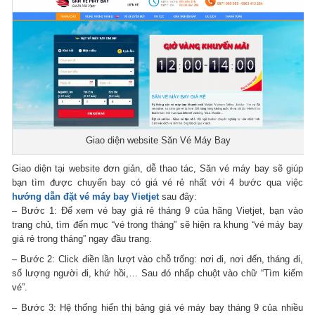
Giao diện website Săn Vé Máy Bay
Giao diện tại website đơn giản, dễ thao tác, Săn vé máy bay sẽ giúp
bạn tìm được chuyến bay có giá vé rẻ nhất với 4 bước qua việc
hướng dẫn đặt vé máy bay Vietjet
sau đây:
– Bước 1: Để xem vé bay giá rẻ tháng 9 của hãng Vietjet, bạn vào
trang chủ, tìm đến mục “vé trong tháng” sẽ hiện ra khung “vé máy bay
giá rẻ trong tháng” ngay đầu trang.
– Bước 2: Click điền lần lượt vào chỗ trống: nơi đi, nơi đến, tháng đi,
số lượng người đi, khứ hồi,… Sau đó nhấp chuột vào chữ “Tìm kiếm
vé”.
– Bước 3: Hệ thống hiển thị bảng giá vé máy bay tháng 9 của nhiều