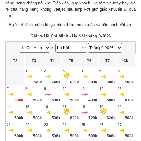
hãng hàng không nội địa. Tiếp đến, quý khách lựa tấm vé máy bay giá
rẻ của hãng hàng không Vietjet phù hợp với giờ giấc chuyến đi của
mình.
– Bước 4: Cuối cùng là lựa hình thức thanh toán và tiến hành đặt vé.
Giá vé Hồ Chí Minh - Hà Nội tháng 9-2026
đi
T2
T3
T4
T5
T6
T7
CN
1
2
3
4
5
6
748k
748k
620k
508k
508k
508k
7
8
9
10
11
12
13
368k
508k
506k
508k
490k
508k
638k
14
15
16
17
18
19
20
508k
508k
508k
620k
728k
620k
508k
21
22
23
24
25
26
27
508k
508k
508k
508k
508k
508k
508k