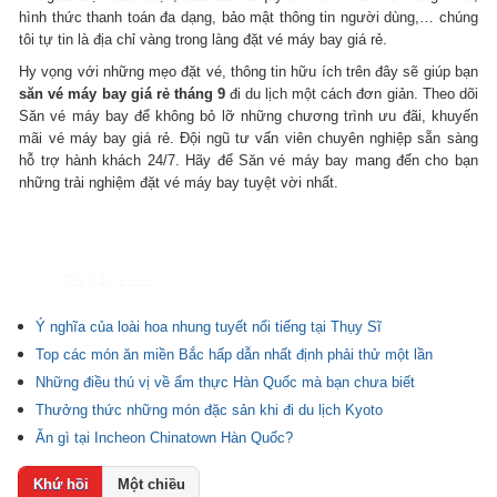
hình thức thanh toán đa dạng, bảo mật thông tin người dùng,… chúng
tôi tự tin là địa chỉ vàng trong làng đặt vé máy bay giá rẻ.
Hy vọng với những mẹo đặt vé, thông tin hữu ích trên đây sẽ giúp bạn
săn vé máy bay giá rẻ tháng 9
đi du lịch một cách đơn giản. Theo dõi
Săn vé máy bay để không bỏ lỡ những chương trình ưu đãi, khuyến
mãi vé máy bay giá rẻ. Đội ngũ tư vấn viên chuyên nghiệp sẵn sàng
hỗ trợ hành khách 24/7. Hãy để Săn vé máy bay mang đến cho bạn
những trải nghiệm đặt vé máy bay tuyệt vời nhất.
Tin liên quan
Ý nghĩa của loài hoa nhung tuyết nổi tiếng tại Thụy Sĩ
Top các món ăn miền Bắc hấp dẫn nhất định phải thử một lần
Những điều thú vị về ẩm thực Hàn Quốc mà bạn chưa biết
Thưởng thức những món đặc sản khi đi du lịch Kyoto
Ăn gì tại Incheon Chinatown Hàn Quốc?
Khứ hồi
Một chiều