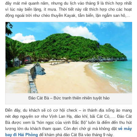
đây mát mẻ quanh năm, nhưng du lịch vào tháng 9 là thích hợp nhất
vì lúc này biển lặng, ít mưa. Thời tiết này rất thích hợp cho các hoạt
động ngoài trời như chèo thuyền Kayak, tắm biển, lặn ngắm san hô,…
Đảo Cát Bà – Bức tranh thiên nhiên tuyệt hảo
Đến đây, du khách sẽ có cơ hội check – in thánh địa sống ảo mang
nét đẹp nguyên sơ như Vịnh Lan Hạ, đảo khỉ, bãi Cát Cò,…. Đảo Cát
Bà được xem là “hòn ngọc của vịnh Bắc Bộ” luôn là điểm đến thu hút
lượng lớn du khách tham quan. Còn đợi chờ gì mà không đặt
vé máy
bay đi Hải Phòng
để khám phá đảo Cát Bà vào tháng 9 này.