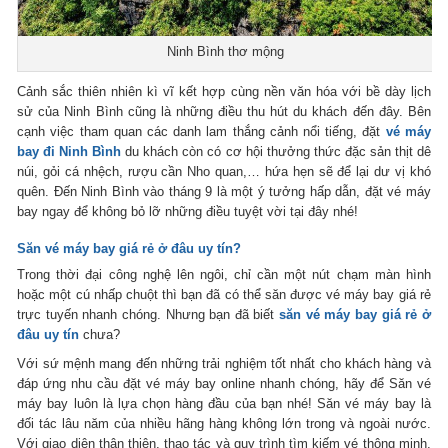
Ninh Bình thơ mộng
Cảnh sắc thiên nhiên kì vĩ kết hợp cùng nền văn hóa với bề dày lịch
sử của Ninh Bình cũng là những điều thu hút du khách đến đây. Bên
cạnh việc tham quan các danh lam thắng cảnh nổi tiếng, đặt
vé máy
bay đi Ninh Bình
du khách còn có cơ hội thưởng thức đặc sản thịt dê
núi, gỏi cá nhệch, rượu cần Nho quan,… hứa hẹn sẽ để lại dư vị khó
quên. Đến Ninh Bình vào tháng 9 là một ý tưởng hấp dẫn, đặt vé máy
bay ngay để không bỏ lỡ những điều tuyệt vời tại đây nhé!
Săn vé máy bay giá rẻ ở đâu uy tín?
Trong thời đại công nghệ lên ngôi, chỉ cần một nút chạm màn hình
hoặc một cú nhấp chuột thì bạn đã có thể săn được vé máy bay giá rẻ
trực tuyến nhanh chóng. Nhưng bạn đã biết
săn vé máy bay giá rẻ ở
đâu uy tín
chưa?
Với sứ mệnh mang đến những trải nghiệm tốt nhất cho khách hàng và
đáp ứng nhu cầu đặt vé máy bay online nhanh chóng, hãy để Săn vé
máy bay luôn là lựa chọn hàng đầu của bạn nhé! Săn vé máy bay là
đối tác lâu năm của nhiều hãng hàng không lớn trong và ngoài nước.
Với giao diện thân thiện, thao tác và quy trình tìm kiếm vé thông minh,