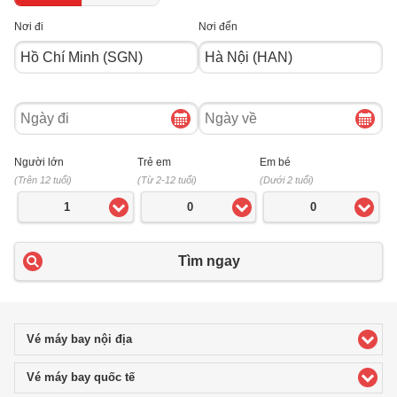
Nơi đi
Nơi đến
Ngày
Ngày
đi
về
Người lớn
Trẻ em
Em bé
(Trên 12 tuổi)
(Từ 2-12 tuổi)
(Dưới 2 tuổi)
1
0
0
Tìm ngay
Vé máy bay nội địa
click to expand contents
Vé máy bay quốc tế
click to expand contents