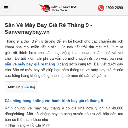
1900 2690
Săn Vé Máy Bay Giá Rẻ Tháng 9 -
Sanvemaybay.vn
Tháng 9 là thời điểm lý tưởng để lên kế hoạch cho các chuyến du lịch
khám phá mọi miền đất nước. Lúc này tiết trời thu mát mẻ, ít mưa
gió, rất thích hợp cho các hoạt động tham quan, khám phá và vui
chơi. Để tiết kiệm chi phí và vẫn có một chuyến đi trọn vẹn, bạn nên
săn vé máy bay giá rẻ tháng 9
càng sớm càng tốt. Bài viết dưới đây
của Săn vé máy bay sẽ giúp bạn nắm thông tin vé máy bay giá rẻ của
các hãng hàng không cũng như một số mẹo để săn vé giá rẻ.
Mục lục
[
Hiển thị
]
Các hãng hàng không với hành trình bay giá rẻ tháng 9
Nhìn chung, vé máy bay tháng 9 có giá khá hợp lý chỉ từ 49.000
đồng/chặng. Một số chặng bay thường xuyên có ưu đãi hấp dẫn mà
bạn có thể tham khảo như:
+ Nha Trang – Hồ Chí Minh