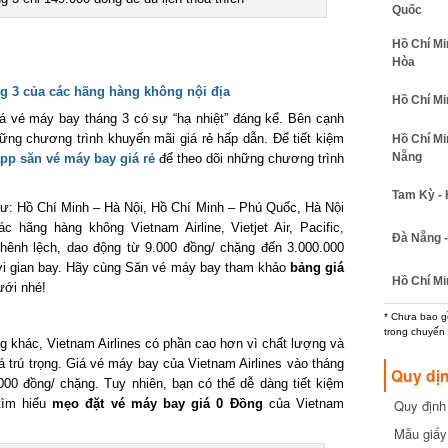
Quốc
Hồ Chí Minh
Hòa
g 3 của các hãng hàng không nội địa
Hồ Chí Minh
á vé máy bay tháng 3 có sự “hạ nhiệt” đáng kể. Bên cạnh
ng chương trình khuyến mãi giá rẻ hấp dẫn. Để tiết kiệm
Hồ Chí Min
Nẵng
pp săn vé máy bay giá rẻ
để theo dõi những chương trình
Tam Kỳ - H
ư: Hồ Chí Minh – Hà Nội, Hồ Chí Minh – Phú Quốc, Hà Nội
ãng hàng không Vietnam Airline, Vietjet Air, Pacific,
Đà Nẵng - 
nh lệch, dao động từ 9.000 đồng/ chặng đến 3.000.000
ời gian bay. Hãy cùng Săn vé máy bay tham khảo
bảng giá
Hồ Chí Min
i nhé!
* Chưa bao gồm
trong chuyến b
khác, Vietnam Airlines có phần cao hơn vì chất lượng và
rú trọng. Giá vé máy bay của Vietnam Airlines vào tháng
Quy dịn
0 đồng/ chặng. Tuy nhiên, bạn có thể dễ dàng tiết kiệm
Quy định m
ìm hiểu
mẹo đặt vé máy bay giá 0 Đồng
của Vietnam
cần biết
Mẫu giấy 