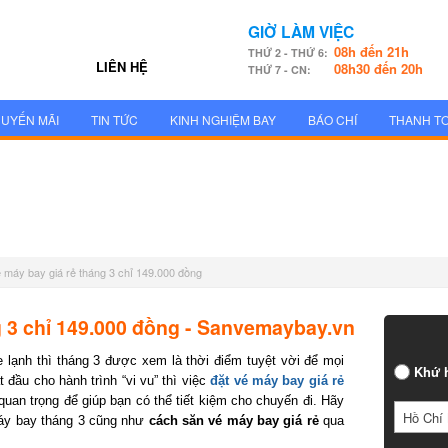
GIỜ LÀM VIỆC
08h đến 21h
THỨ 2 - THỨ 6:
LIÊN HỆ
08h30 đến 20h
THỨ 7 - CN:
UYẾN MÃI
TIN TỨC
KINH NGHIỆM BAY
BÁO CHÍ
THANH T
 máy bay giá rẻ tháng 3 chỉ 149.000 đồng
 3 chỉ 149.000 đồng - Sanvemaybay.vn
 lạnh thì tháng 3 được xem là thời điểm tuyệt vời để mọi
Khứ h
ầu cho hành trình “vi vu” thì việc
đặt vé máy bay giá rẻ
uan trọng để giúp bạn có thể tiết kiệm cho chuyến đi. Hãy
Hồ Chí 
y bay tháng 3 cũng như
cách săn vé máy bay giá rẻ
qua