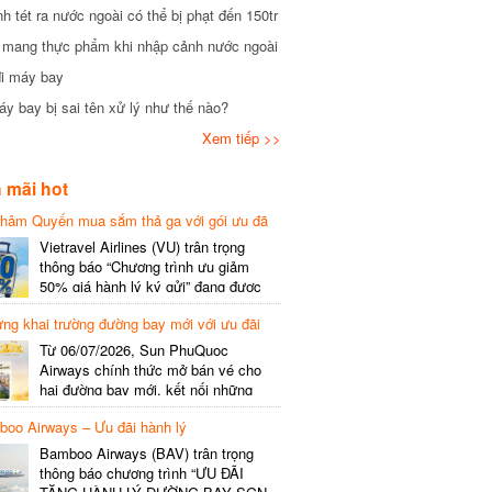
tét ra nước ngoài có thể bị phạt đến 150tr
mang thực phẩm khi nhập cảnh nước ngoài
i máy bay
 bay bị sai tên xử lý như thế nào?
Xem tiếp >>
mãi hot
hâm Quyến mua sắm thả ga với gói ưu đã
phí gói cước
Vietravel Airlines (VU) trân trọng
thông báo “Chương trình ưu giảm
50% giá hành lý ký gửi” đang được
triển khai cho đường bay quốc tế mới
g khai trường đường bay mới với ưu đãi
kết nối từ TP. Hồ Chí Minh
(SGN) đi Thâm Quyến – Trung Quốc
Từ 06/07/2026, Sun PhuQuoc
(SZX), chi tiết như sau: LỊCH BAY
Airways chính thức mở bán vé cho
CHI TIẾT Đường bay SHCB Giờ khởi
hai đường bay mới, kết nối những
hành Giờ đến Tần suất…
điểm đến giàu trải nghiệm, giúp hành
o Airways – Ưu đãi hành lý
khách khám phá vẻ đẹp thiên nhiên
và văn hóa của miền Trung Việt Nam.
Bamboo Airways (BAV) trân trọng
Thông tin đường bay mới Đường bay
thông báo chương trình “ƯU ĐÃI
SHCB Giờ bay Tần suất Thời gian