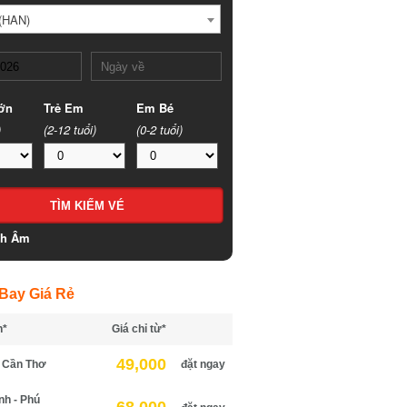
HAN)
n
Trẻ Em
Em Bé
(2-12 tuổi)
(0-2 tuổi)
h Âm
ay Giá Rẻ
*
Giá chỉ từ*
49,000
Cần Thơ
đặt ngay
h - Phú