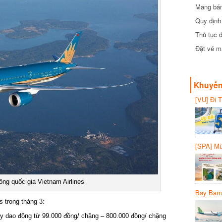
Mang bánh 
đồng
Quy định 
Thủ tục đ
Đặt vé máy
Khuyến 
[VU] Đi T
giảm 50% 
[SPA] Mừn
20%
g quốc gia Vietnam Airlines
Bay Bambo
trong tháng 3:
 dao động từ 99.000 đồng/ chặng – 800.000 đồng/ chặng