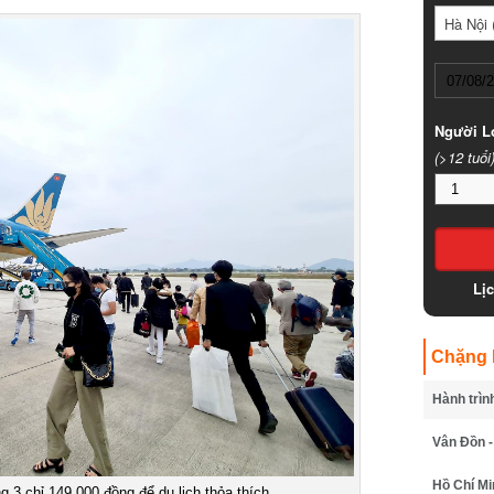
Hà Nội (
Người Lớ
(>12 tuổi)
Lịc
Chặng B
Hành trình
Vân Đồn - 
Hồ Chí Min
 3 chỉ 149.000 đồng để du lịch thỏa thích