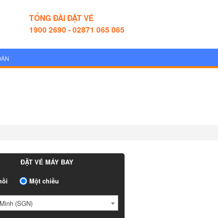
TỔNG ĐÀI ĐẶT VÉ
1900 2690 - 02871 065 065
OÁN
ĐẶT VÉ MÁY BAY
ồi
Một chiều
Minh (SGN)