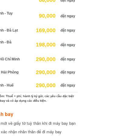
68,000
đặt ngay
 - Tuy
90,000
đặt ngay
169,000
 - Đà Lạt
đặt ngay
h - Đà
198,000
đặt ngay
290,000
ồ Chí Minh
đặt ngay
290,000
Hải Phòng
đặt ngay
290,000
h - Huế
đặt ngay
: Thuế + phí, hành lý ký gửi, các yêu cầu đặc biệt
ay và có áp dụng các điều kiện.
h bay
ới về giấy tờ tuỳ thân khi đi máy bay bạn
xác nhận nhân thân để đi máy bay