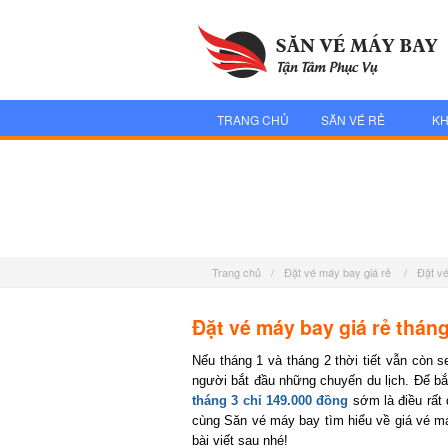
TRANG CHỦ
SĂN VÉ RẺ
KH
Trang chủ
/
Đặt vé máy bay giá rẻ
/
Đặt vé
Đặt vé máy bay giá rẻ tháng
Nếu tháng 1 và tháng 2 thời tiết vẫn còn se
người bắt đầu những chuyến du lịch. Để bắt đ
tháng 3 chỉ 149.000 đồng
sớm là điều rất q
cùng Săn vé máy bay tìm hiểu về giá vé má
bài viết sau nhé!