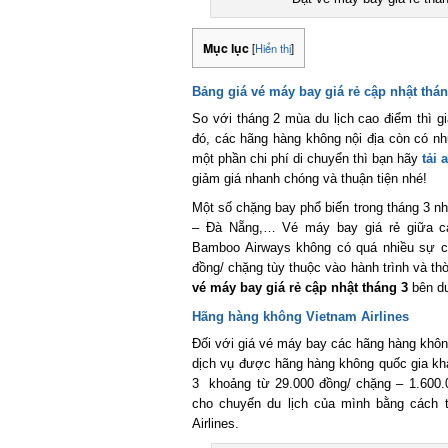
Mục lục
[
Hiển thị
]
Bảng giá vé máy bay giá rẻ cập nhật thán
So với tháng 2 mùa du lịch cao điểm thì gi
đó, các hãng hàng không nội địa còn có nhữ
một phần chi phí di chuyển thì bạn hãy
tải a
giảm giá nhanh chóng và thuận tiện nhé!
Một số chặng bay phổ biến trong tháng 3 nh
– Đà Nẵng,… Vé máy bay giá rẻ giữa các h
Bamboo Airways không có quá nhiều sự chê
đồng/ chặng tùy thuộc vào hành trình và th
vé máy bay giá rẻ cập nhật tháng 3
bên dướ
Hãng hàng không Vietnam Airlines
Đối với giá vé máy bay các hãng hàng không 
dịch vụ được hãng hàng không quốc gia khá t
3 khoảng từ 29.000 đồng/ chặng – 1.600.00
cho chuyến du lịch của mình bằng cách t
Airlines.