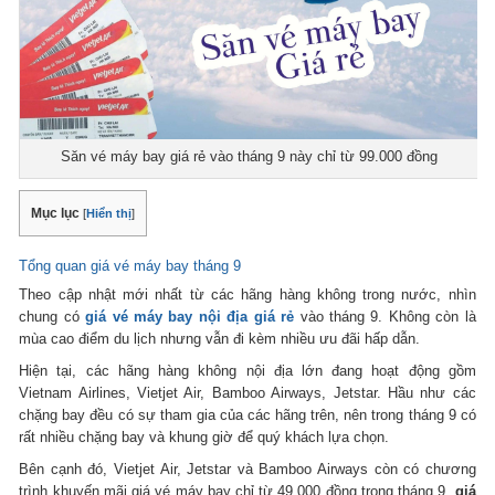
Săn vé máy bay giá rẻ vào tháng 9 này chỉ từ 99.000 đồng
Mục lục
[
Hiển thị
]
Tổng quan giá vé máy bay tháng 9
Theo cập nhật mới nhất từ các hãng hàng không trong nước, nhìn
chung có
giá vé máy bay nội địa giá rẻ
vào tháng 9. Không còn là
mùa cao điểm du lịch nhưng vẫn đi kèm nhiều ưu đãi hấp dẫn.
Hiện tại, các hãng hàng không nội địa lớn đang hoạt động gồm
Vietnam Airlines, Vietjet Air, Bamboo Airways, Jetstar. Hầu như các
chặng bay đều có sự tham gia của các hãng trên, nên trong tháng 9 có
rất nhiều chặng bay và khung giờ để quý khách lựa chọn.
Bên cạnh đó, Vietjet Air, Jetstar và Bamboo Airways còn có chương
trình khuyến mãi giá vé máy bay chỉ từ 49.000 đồng trong tháng 9,
giá