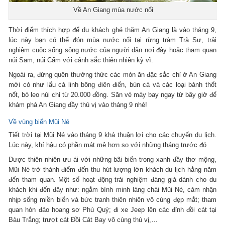
Về An Giang mùa nước nổi
Thời điểm thích hợp để du khách ghé thăm An Giang là vào tháng 9,
lúc này bạn có thể đón mùa nước nổi tại rừng tràm Trà Sư, trải
nghiệm cuộc sống sông nước của người dân nơi đây hoặc tham quan
núi Sam, núi Cấm với cảnh sắc thiên nhiên kỳ vĩ.
Ngoài ra, đừng quên thưởng thức các món ăn đặc sắc chỉ ở An Giang
mới có như lẩu cá linh bông điên điển, bún cá và các loại bánh thốt
nốt, bò leo núi chỉ từ 20.000 đồng. Săn vé máy bay ngay từ bây giờ để
khám phá An Giang đầy thú vị vào tháng 9 nhé!
Về vùng biển Mũi Né
Tiết trời tại Mũi Né vào tháng 9 khá thuận lợi cho các chuyến du lịch.
Lúc này, khí hậu có phần mát mẻ hơn so với những tháng trước đó
Được thiên nhiên ưu ái với những bãi biển trong xanh đầy thơ mộng,
Mũi Né trở thành điểm đến thu hút lượng lớn khách du lịch hằng năm
đến tham quan. Một số hoạt động trải nghiệm đáng giá dành cho du
khách khi đến đây như: ngắm bình minh làng chài Mũi Né, cảm nhận
nhịp sống miền biển và bức tranh thiên nhiên vô cùng đẹp mắt; tham
quan hòn đảo hoang sơ Phú Quý; đi xe Jeep lên các đỉnh đồi cát tại
Bàu Trắng; trượt cát Đồi Cát Bay vô cùng thú vị,…