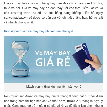
Giá vé máy bay của các chặng bay trên đây chưa bao gồm khứ hồi,
thuế và phí. Giá vé máy bay sẽ còn thay đổi vào thời điểm đặt vé và
các chương trình ưu đãi từ các hãng hàng không. Liên hệ ngay
sanvemaybay.vn để được tư vấn giá vé, chi tiết chặng bay, hỗ trợ đặt
vé nhanh chóng nhất.
Kinh nghiệm săn vé máy bay khuyến mãi tháng 9
Mách bạn những kinh nghiệm săn vé rẻ
Nếu muốn săn được vé máy bay giá rẻ tháng 9 hoặc bất cứ thời điểm
nào trong năm thì bạn nên đặt vé thật sớm, trước 2-3 tháng là hợp lý
nhất. Càng mua vé sớm càng có giá vé rẻ và dễ dàng lựa chọn khung