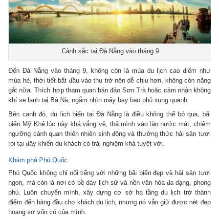
Cảnh sắc tại Đà Nẵng vào tháng 9
Đến Đà Nẵng vào tháng 9, không còn là mùa du lịch cao điểm như
mùa hè, thời tiết bắt đầu vào thu trở nên dễ chịu hơn, không còn nắng
gắt nữa. Thích hợp tham quan bán đảo Sơn Trà hoặc cảm nhận không
khí se lạnh tại Bà Nà, ngắm nhìn mây bay bao phủ xung quanh.
Bên cạnh đó, du lịch biển tại Đà Nẵng là điều không thể bỏ qua, bãi
biển Mỹ Khê lúc này khá vắng vẻ, thả mình vào làn nước mát, chiêm
ngưỡng cảnh quan thiên nhiên sinh động và thưởng thức hải sản tươi
rói tại đây khiến du khách có trải nghiệm khá tuyệt vời.
Khám phá Phú Quốc
Phú Quốc không chỉ nổi tiếng với những bãi biển đẹp và hải sản tươi
ngon, mà còn là nơi có bề dày lịch sử và nền văn hóa đa dạng, phong
phú. Luôn chuyển mình, xây dựng cơ sở hạ tầng du lịch trở thành
điểm đến hàng đầu cho khách du lịch, nhưng nó vẫn giữ được nét đẹp
hoang sơ vốn có của mình.