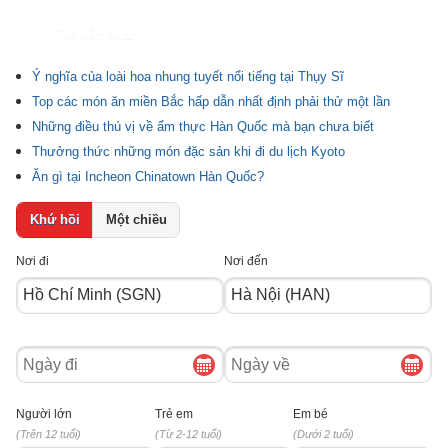
Tin liên quan
Ý nghĩa của loài hoa nhung tuyết nổi tiếng tại Thụy Sĩ
Top các món ăn miền Bắc hấp dẫn nhất định phải thử một lần
Những điều thú vị về ẩm thực Hàn Quốc mà bạn chưa biết
Thưởng thức những món đặc sản khi đi du lịch Kyoto
Ăn gì tại Incheon Chinatown Hàn Quốc?
Khứ hồi
Một chiều
Nơi đi
Nơi đến
Ngày
Ngày
đi
về
Người lớn
Trẻ em
Em bé
(Trên 12 tuổi)
(Từ 2-12 tuổi)
(Dưới 2 tuổi)