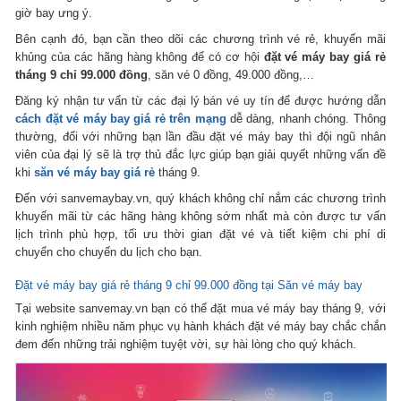
giờ bay ưng ý.
Bên cạnh đó, bạn cần theo dõi các chương trình vé rẻ, khuyến mãi
khủng của các hãng hàng không để có cơ hội
đặt vé máy bay giá rẻ
tháng 9 chỉ 99.000 đồng
, săn vé 0 đồng, 49.000 đồng,…
Đăng ký nhận tư vấn từ các đại lý bán vé uy tín để được hướng dẫn
cách đặt vé máy bay giá rẻ trên mạng
dễ dàng, nhanh chóng. Thông
thường, đối với những bạn lần đầu đặt vé máy bay thì đội ngũ nhân
viên của đại lý sẽ là trợ thủ đắc lực giúp bạn giải quyết những vấn đề
khi
săn vé máy bay giá rẻ
tháng 9.
Đến với sanvemaybay.vn, quý khách không chỉ nắm các chương trình
khuyến mãi từ các hãng hàng không sớm nhất mà còn được tư vấn
lịch trình phù hợp, tối ưu thời gian đặt vé và tiết kiệm chi phí di
chuyển cho chuyến du lịch cho bạn.
Đặt vé máy bay giá rẻ tháng 9 chỉ 99.000 đồng tại Săn vé máy bay
Tại website sanvemay.vn bạn có thể đặt mua vé máy bay tháng 9, với
kinh nghiệm nhiều năm phục vụ hành khách đặt vé máy bay chắc chắn
đem đến những trải nghiệm tuyệt vời, sự hài lòng cho quý khách.