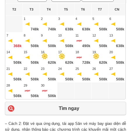
T2
T3
T4
T5
T6
T7
CN
1
2
3
4
5
6
748k
748k
638k
638k
508k
508k
7
8
9
10
11
12
13
368k
508k
508k
508k
490k
508k
638k
14
15
16
17
18
19
20
508k
508k
620k
620k
728k
620k
508k
21
22
23
24
25
26
27
508k
508k
508k
508k
508k
508k
508k
28
29
30
508k
506k
506k
Tìm ngay
– Cách 2: Đặt vé qua ứng dụng, tải app Săn vé máy bay giao diện dễ
sử dụng, nhận thông báo các chương trình các khuyến mãi một cách