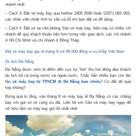
nhanh nhất.
– Cách 3: Đặt vé máy bay qua hotline 1900 2690 hoặc 02871 065 065,
các nhân viên nhiệt tình tư vấn và hỗ trợ bạn đặt vé dễ dàng.
– Cách 4: Đặt vé tại văn phòng Săn vé máy bay, hiện nay có nhiều chi
nhánh để quý khách thuận tiện hơn trong việc giao dịch: các chi nhánh
ở Hồ Chí Minh và chi nhánh ở Đồng Tháp.
Đặt vé máy bay giá rẻ tháng 9 chỉ 99.000 đồng vi vu khắp Việt Nam
Du lịch Đà Nẵng
Đà Nẵng được xem là điểm đến cực kỳ “hot” thu hút đông đảo khách
du lịch kể cả trong nước và ngoài nước. Chắc hẳn nhiều bạn còn lăn
tăn
vé máy bay từ TPHCM đi Đà Nẵng bao nhiêu
? Có đắt đỏ quá
hay không?
Đừng quá lo lắng, vào tháng 9 vé máy bay đi Đà Nẵng có các chặng
bay với giá vé vô cùng ưu đãi. Liên hệ với Săn vé máy bay ngay để
sở hữu tấm vé máy bay giá tốt nhất nhé!