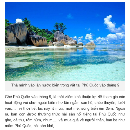
Thả mình vào làn nước biển trong vắt tại Phú Quốc vào tháng 9
Ghé Phú Quốc vào tháng 9, là thời điểm khá thuận lợi để tham gia các
hoạt động vui chơi ngoài biển như lặn ngắm san hồ, chèo thuyền, lướt
ván,… vì thời tiết lúc này ít mưa, mát mẻ, sóng biển êm đềm. Ngoài
ra, bạn còn được thưởng thức hải sản nổi tiếng tại Phú Quốc như
ghẹ, cá thu, tôm hùm, nhum,… và mua quà về người thân, bạn bè như
mắm Phú Quốc, hải sản khô,…