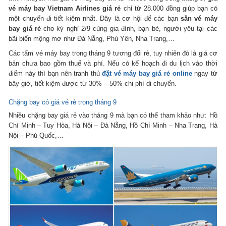
vé máy bay Vietnam Airlines giá rẻ
chỉ từ 28.000 đồng giúp bạn có
một chuyến đi tiết kiệm nhất. Đây là cơ hội để các bạn
săn vé máy
bay giá rẻ
cho kỳ nghỉ 2/9 cùng gia đình, bạn bè, người yêu tại các
bãi biển mộng mơ như Đà Nẵng, Phú Yên, Nha Trang,…
Các tấm vé máy bay trong tháng 9 tương đối rẻ, tuy nhiên đó là giá cơ
bản chưa bao gồm thuế và phí. Nếu có kế hoạch đi du lịch vào thời
điểm này thì bạn nên tranh thủ
đặt vé máy bay giá rẻ online
ngay từ
bây giờ, tiết kiệm được từ 30% – 50% chi phí di chuyển.
Chặng bay có giá vé rẻ trong tháng 9
Nhiều chặng bay giá rẻ vào tháng 9 mà bạn có thể tham khảo như: Hồ
Chí Minh – Tuy Hòa, Hà Nội – Đà Nẵng, Hồ Chí Minh – Nha Trang, Hà
Nội – Phú Quốc,…